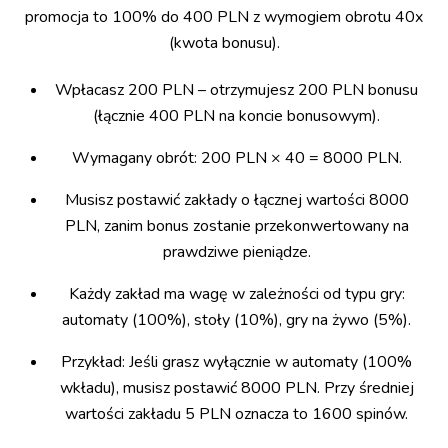
promocja to 100% do 400 PLN z wymogiem obrotu 40x
(kwota bonusu).
Wpłacasz 200 PLN – otrzymujesz 200 PLN bonusu
(łącznie 400 PLN na koncie bonusowym).
Wymagany obrót: 200 PLN × 40 = 8000 PLN.
Musisz postawić zakłady o łącznej wartości 8000
PLN, zanim bonus zostanie przekonwertowany na
prawdziwe pieniądze.
Każdy zakład ma wagę w zależności od typu gry:
automaty (100%), stoły (10%), gry na żywo (5%).
Przykład: Jeśli grasz wyłącznie w automaty (100%
wkładu), musisz postawić 8000 PLN. Przy średniej
wartości zakładu 5 PLN oznacza to 1600 spinów.