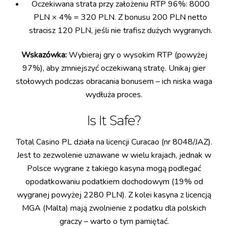
Oczekiwana strata przy założeniu RTP 96%: 8000
PLN × 4% = 320 PLN. Z bonusu 200 PLN netto
stracisz 120 PLN, jeśli nie trafisz dużych wygranych.
Wskazówka:
Wybieraj gry o wysokim RTP (powyżej
97%), aby zmniejszyć oczekiwaną stratę. Unikaj gier
stołowych podczas obracania bonusem – ich niska waga
wydłuża proces.
Is It Safe?
Total Casino PL działa na licencji Curacao (nr 8048/JAZ).
Jest to zezwolenie uznawane w wielu krajach, jednak w
Polsce wygrane z takiego kasyna mogą podlegać
opodatkowaniu podatkiem dochodowym (19% od
wygranej powyżej 2280 PLN). Z kolei kasyna z licencją
MGA (Malta) mają zwolnienie z podatku dla polskich
graczy – warto o tym pamiętać.