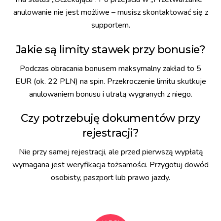
anulowanie nie jest możliwe – musisz skontaktować się z
supportem.
Jakie są limity stawek przy bonusie?
Podczas obracania bonusem maksymalny zakład to 5
EUR (ok. 22 PLN) na spin. Przekroczenie limitu skutkuje
anulowaniem bonusu i utratą wygranych z niego.
Czy potrzebuję dokumentów przy
rejestracji?
Nie przy samej rejestracji, ale przed pierwszą wypłatą
wymagana jest weryfikacja tożsamości. Przygotuj dowód
osobisty, paszport lub prawo jazdy.