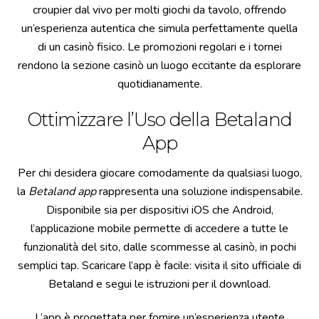
croupier dal vivo per molti giochi da tavolo, offrendo
un’esperienza autentica che simula perfettamente quella
di un casinò fisico. Le promozioni regolari e i tornei
rendono la sezione casinò un luogo eccitante da esplorare
quotidianamente.
Ottimizzare l’Uso della Betaland
App
Per chi desidera giocare comodamente da qualsiasi luogo,
la
Betaland app
rappresenta una soluzione indispensabile.
Disponibile sia per dispositivi iOS che Android,
l’applicazione mobile permette di accedere a tutte le
funzionalità del sito, dalle scommesse al casinò, in pochi
semplici tap. Scaricare l’app è facile: visita il sito ufficiale di
Betaland e segui le istruzioni per il download.
L’app è progettata per fornire un’esperienza utente