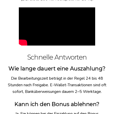
Schnelle Antworten
Wie lange dauert eine Auszahlung?
Die Bearbeitungszeit beträgt in der Regel 24 bis 48
Stunden nach Freigabe. E-Wallet-Transaktionen sind oft
sofort, Banküberweisungen dauern 2–5 Werktage.
Kann ich den Bonus ablehnen?
Ja, Sie können bei der Einzahlung auf den Bonus