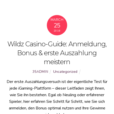
MARCH
25
2018
Wildz Casino-Guide: Anmeldung,
Bonus & erste Auszahlung
meistern
Uncategorized
35ADMIN
Der erste Auszahlungsversuch ist der eigentliche Test für
jede iGaming-Plattform – dieser Leitfaden zeigt Ihnen,
wie Sie ihn bestehen. Egal ob Neuling oder erfahrener
Spieler, hier erfahren Sie Schritt für Schritt, wie Sie sich
anmelden, den Bonus optimal nutzen und Ihre Gewinne