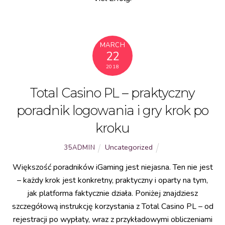
MARCH
22
2018
Total Casino PL – praktyczny
poradnik logowania i gry krok po
kroku
Uncategorized
35ADMIN
Większość poradników iGaming jest niejasna. Ten nie jest
– każdy krok jest konkretny, praktyczny i oparty na tym,
jak platforma faktycznie działa. Poniżej znajdziesz
szczegółową instrukcję korzystania z Total Casino PL – od
rejestracji po wypłaty, wraz z przykładowymi obliczeniami