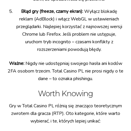
Błąd gry (freeze, czarny ekran):
Wyłącz blokadę
reklam (AdBlock) i włącz WebGL w ustawieniach
przeglądarki. Najlepiej korzystać z najnowszej wersji
Chrome lub Firefox. Jeśli problem nie ustępuje,
uruchom tryb incognito – czasami konflikty z
rozszerzeniami powodują błędy.
Ważne:
Nigdy nie udostępniaj swojego hasła ani kodów
2FA osobom trzecim. Total Casino PL nie prosi nigdy o te
dane – to oznaka phishingu.
Worth Knowing
Gry w Total Casino PL różnią się znacząco teoretycznym
zwrotem dla gracza (RTP). Oto kategorie, które warto
wybierać, i te, których lepiej unikać: