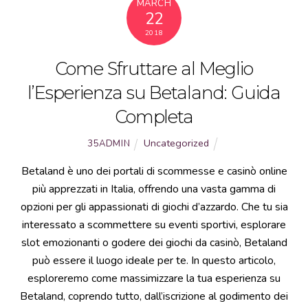
MARCH
22
2018
Come Sfruttare al Meglio
l’Esperienza su Betaland: Guida
Completa
Uncategorized
35ADMIN
Betaland è uno dei portali di scommesse e casinò online
più apprezzati in Italia, offrendo una vasta gamma di
opzioni per gli appassionati di giochi d’azzardo. Che tu sia
interessato a scommettere su eventi sportivi, esplorare
slot emozionanti o godere dei giochi da casinò, Betaland
può essere il luogo ideale per te. In questo articolo,
esploreremo come massimizzare la tua esperienza su
Betaland, coprendo tutto, dall’iscrizione al godimento dei