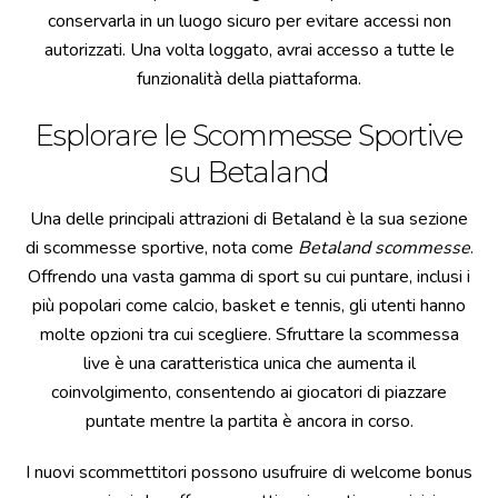
conservarla in un luogo sicuro per evitare accessi non
autorizzati. Una volta loggato, avrai accesso a tutte le
funzionalità della piattaforma.
Esplorare le Scommesse Sportive
su Betaland
Una delle principali attrazioni di Betaland è la sua sezione
di scommesse sportive, nota come
Betaland scommesse
.
Offrendo una vasta gamma di sport su cui puntare, inclusi i
più popolari come calcio, basket e tennis, gli utenti hanno
molte opzioni tra cui scegliere. Sfruttare la scommessa
live è una caratteristica unica che aumenta il
coinvolgimento, consentendo ai giocatori di piazzare
puntate mentre la partita è ancora in corso.
I nuovi scommettitori possono usufruire di welcome bonus