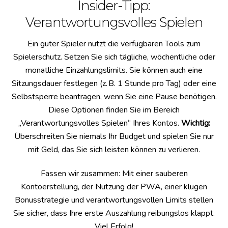
Insider-Tipp:
Verantwortungsvolles Spielen
Ein guter Spieler nutzt die verfügbaren Tools zum
Spielerschutz. Setzen Sie sich tägliche, wöchentliche oder
monatliche Einzahlungslimits. Sie können auch eine
Sitzungsdauer festlegen (z. B. 1 Stunde pro Tag) oder eine
Selbstsperre beantragen, wenn Sie eine Pause benötigen.
Diese Optionen finden Sie im Bereich
„Verantwortungsvolles Spielen“ Ihres Kontos.
Wichtig:
Überschreiten Sie niemals Ihr Budget und spielen Sie nur
mit Geld, das Sie sich leisten können zu verlieren.
Fassen wir zusammen: Mit einer sauberen
Kontoerstellung, der Nutzung der PWA, einer klugen
Bonusstrategie und verantwortungsvollen Limits stellen
Sie sicher, dass Ihre erste Auszahlung reibungslos klappt.
Viel Erfolg!