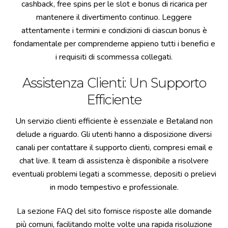
cashback, free spins per le slot e bonus di ricarica per
mantenere il divertimento continuo. Leggere
attentamente i termini e condizioni di ciascun bonus è
fondamentale per comprenderne appieno tutti i benefici e
i requisiti di scommessa collegati.
Assistenza Clienti: Un Supporto
Efficiente
Un servizio clienti efficiente è essenziale e Betaland non
delude a riguardo. Gli utenti hanno a disposizione diversi
canali per contattare il supporto clienti, compresi email e
chat live. Il team di assistenza è disponibile a risolvere
eventuali problemi legati a scommesse, depositi o prelievi
in modo tempestivo e professionale.
La sezione FAQ del sito fornisce risposte alle domande
più comuni, facilitando molte volte una rapida risoluzione