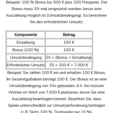
Beispiel: 100 % Bonus bis 500 € plus 200 Freispiele. Der
Bonus muss 35-mal umgesetzt werden, bevor eine
Auszahlung möglich ist (Umsatzbedingung). So berechnen
Sie den erforderlichen Umsatz:
Komponente
Betrag
Einzahlung
100 €
Bonus (100 %)
100 €
Umsatzbedingung
35 × (Bonus + Einzahlung)
Erforderlicher Umsatz
35 × 200 € = 7.000 €
Beispiel: Sie zahlen 100 € ein und erhalten 100 € Bonus.
Ihr Gesamtguthaben beträgt 200 €. Der Bonus ist an eine
Umsatzbedingung von 35x gebunden, d. h. Sie müssen
Wetten im Wert von 7.000 € platzieren, bevor Sie eine
Auszahlung beantragen können. Beachten Sie, dass
Spiele unterschiedlich zur Umsatzanforderung beitragen
(z. B. Slots 100 %, Tischspiele nur 10 %).