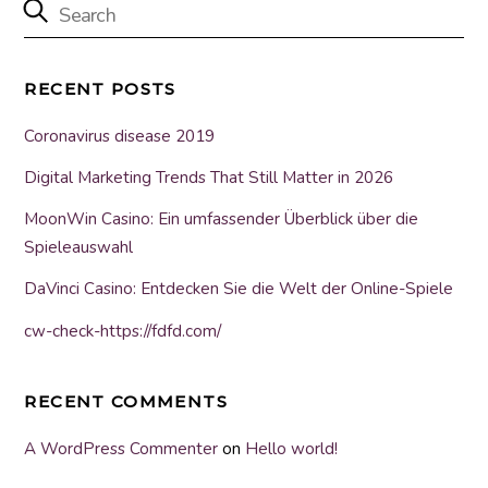
RECENT POSTS
Coronavirus disease 2019
Digital Marketing Trends That Still Matter in 2026
MoonWin Casino: Ein umfassender Überblick über die
Spieleauswahl
DaVinci Casino: Entdecken Sie die Welt der Online-Spiele
cw-check-https://fdfd.com/
RECENT COMMENTS
A WordPress Commenter
on
Hello world!