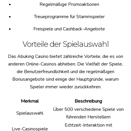
Regelmäßige Promoaktionen
Treueprogramme für Stammspieler
Freispiele und Cashback-Angebote
Vorteile der Spielauswahl
Das Abuking Casino bietet zahlreiche Vorteile, die es von
anderen Online-Casinos abheben. Die Vielfalt der Spiele,
die Benutzerfreundlichkeit und die regelmäßigen
Bonusangebote sind einige der Hauptgründe, warum
Spieler immer wieder zurückkehren.
Merkmal
Beschreibung
Über 500 verschiedene Spiele von
Spielauswahl
führenden Herstellern
Echtzeit-Interaktion mit
Live-Casinospiele