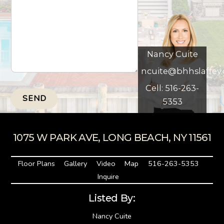
Nancy Cuite
ncuite@bhhslaffey
Cell: 516-263-
SEND
5353
1075 W PARK AVE, LONG BEACH, NY 11561
Floor Plans
Gallery
Video
Map
516-263-5353
Inquire
Listed By:
Nancy Cuite