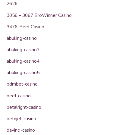
2626
3056 – 3067 BroWinner Casino
3476-Beef Casino
abuking-casino
abuking-casino3
abuking-casino4
abuking-casino5
bdmbet-casino
beef-casino
betalright-casino
betnjet-casino
davinci-casino