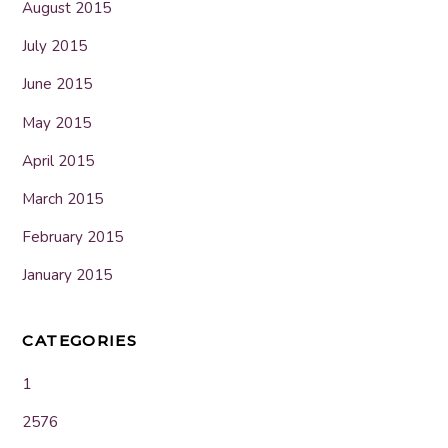
August 2015
July 2015
June 2015
May 2015
April 2015
March 2015
February 2015
January 2015
CATEGORIES
1
2576