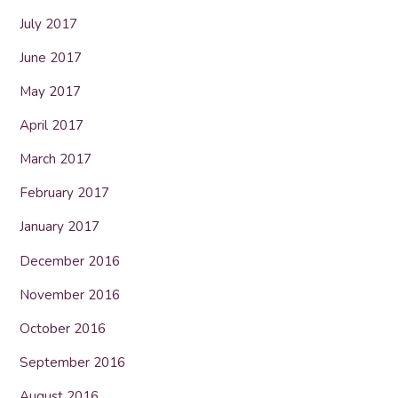
July 2017
June 2017
May 2017
April 2017
March 2017
February 2017
January 2017
December 2016
November 2016
October 2016
September 2016
August 2016