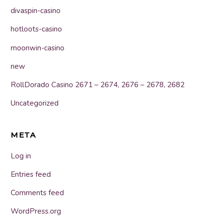
divaspin-casino
hotloots-casino
moonwin-casino
new
RollDorado Casino 2671 – 2674, 2676 – 2678, 2682
Uncategorized
META
Log in
Entries feed
Comments feed
WordPress.org