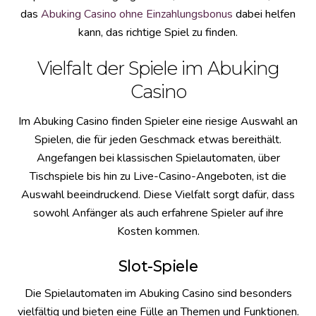
das
Abuking Casino ohne Einzahlungsbonus
dabei helfen
kann, das richtige Spiel zu finden.
Vielfalt der Spiele im Abuking
Casino
Im Abuking Casino finden Spieler eine riesige Auswahl an
Spielen, die für jeden Geschmack etwas bereithält.
Angefangen bei klassischen Spielautomaten, über
Tischspiele bis hin zu Live-Casino-Angeboten, ist die
Auswahl beeindruckend. Diese Vielfalt sorgt dafür, dass
sowohl Anfänger als auch erfahrene Spieler auf ihre
Kosten kommen.
Slot-Spiele
Die Spielautomaten im Abuking Casino sind besonders
vielfältig und bieten eine Fülle an Themen und Funktionen.