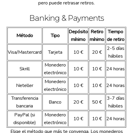
pero puede retrasar retiros.
Banking & Payments
Depósito
Retiro
Tiempo
Método
Tipo
mínimo
mínimo
de retiro
2-5 días
Visa/Mastercard
Tarjeta
10 €
20 €
hábiles
Monedero
Skrill
10 €
10 €
24 horas
electrónico
Monedero
Neteller
10 €
10 €
24 horas
electrónico
Transferencia
3-7 días
Banco
20 €
50 €
bancaria
hábiles
PayPal (si
Monedero
10 €
10 €
24 horas
disponible)
electrónico
Elige el método que más te convenga. Los monederos