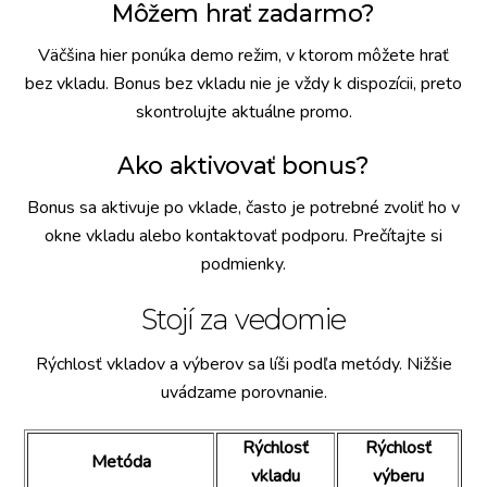
Môžem hrať zadarmo?
Väčšina hier ponúka demo režim, v ktorom môžete hrať
bez vkladu. Bonus bez vkladu nie je vždy k dispozícii, preto
skontrolujte aktuálne promo.
Ako aktivovať bonus?
Bonus sa aktivuje po vklade, často je potrebné zvoliť ho v
okne vkladu alebo kontaktovať podporu. Prečítajte si
podmienky.
Stojí za vedomie
Rýchlosť vkladov a výberov sa líši podľa metódy. Nižšie
uvádzame porovnanie.
Rýchlosť
Rýchlosť
Metóda
vkladu
výberu