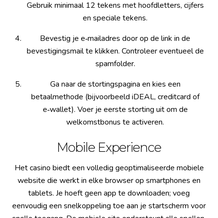
Gebruik minimaal 12 tekens met hoofdletters, cijfers
en speciale tekens.
Bevestig je e‑mailadres door op de link in de
bevestigingsmail te klikken. Controleer eventueel de
spamfolder.
Ga naar de stortingspagina en kies een
betaalmethode (bijvoorbeeld iDEAL, creditcard of
e‑wallet). Voer je eerste storting uit om de
welkomstbonus te activeren.
Mobile Experience
Het casino biedt een volledig geoptimaliseerde mobiele
website die werkt in elke browser op smartphones en
tablets. Je hoeft geen app te downloaden; voeg
eenvoudig een snelkoppeling toe aan je startscherm voor