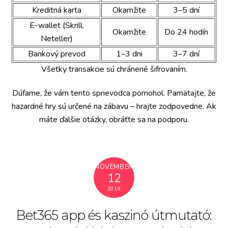
Kreditná karta
Okamžite
3–5 dní
E-wallet (Skrill,
Okamžite
Do 24 hodín
Neteller)
Bankový prevod
1–3 dni
3–7 dní
Všetky transakcie sú chránené šifrovaním.
Dúfame, že vám tento sprievodca pomohol. Pamätajte, že
hazardné hry sú určené na zábavu – hrajte zodpovedne. Ak
máte ďalšie otázky, obráťte sa na podporu.
NOVEMBER
12
2018
Bet365 app és kaszinó útmutató: