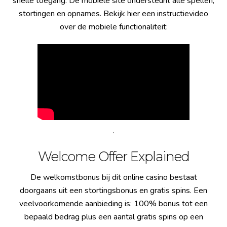
snelle toegang. De mobiele site ondersteunt alle spellen,
stortingen en opnames. Bekijk hier een instructievideo
over de mobiele functionaliteit:
.
Welcome Offer Explained
De welkomstbonus bij dit online casino bestaat
doorgaans uit een stortingsbonus en gratis spins. Een
veelvoorkomende aanbieding is: 100% bonus tot een
bepaald bedrag plus een aantal gratis spins op een