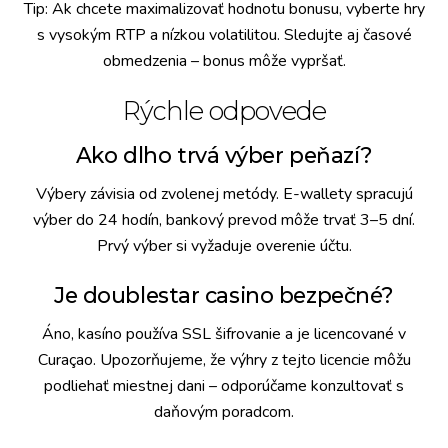
Tip: Ak chcete maximalizovať hodnotu bonusu, vyberte hry
s vysokým RTP a nízkou volatilitou. Sledujte aj časové
obmedzenia – bonus môže vypršať.
Rýchle odpovede
Ako dlho trvá výber peňazí?
Výbery závisia od zvolenej metódy. E-wallety spracujú
výber do 24 hodín, bankový prevod môže trvať 3–5 dní.
Prvý výber si vyžaduje overenie účtu.
Je doublestar casino bezpečné?
Áno, kasíno používa SSL šifrovanie a je licencované v
Curaçao. Upozorňujeme, že výhry z tejto licencie môžu
podliehať miestnej dani – odporúčame konzultovať s
daňovým poradcom.