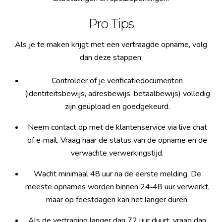
Pro Tips
Als je te maken krijgt met een vertraagde opname, volg
dan deze stappen:
Controleer of je verificatiedocumenten
(identiteitsbewijs, adresbewijs, betaalbewijs) volledig
zijn geüpload en goedgekeurd.
Neem contact op met de klantenservice via live chat
of e‑mail. Vraag naar de status van de opname en de
verwachte verwerkingstijd.
Wacht minimaal 48 uur na de eerste melding. De
meeste opnames worden binnen 24‑48 uur verwerkt,
maar op feestdagen kan het langer duren.
Als de vertraging langer dan 72 uur duurt, vraag dan