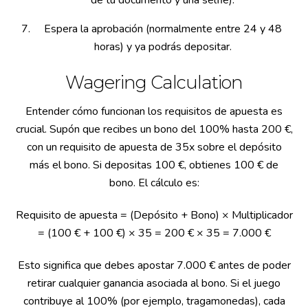
de tu documento y una selfie).
Espera la aprobación (normalmente entre 24 y 48
horas) y ya podrás depositar.
Wagering Calculation
Entender cómo funcionan los requisitos de apuesta es
crucial. Supón que recibes un bono del 100% hasta 200 €,
con un requisito de apuesta de 35x sobre el depósito
más el bono. Si depositas 100 €, obtienes 100 € de
bono. El cálculo es:
Requisito de apuesta = (Depósito + Bono) × Multiplicador
= (100 € + 100 €) × 35 = 200 € × 35 = 7.000 €
Esto significa que debes apostar 7.000 € antes de poder
retirar cualquier ganancia asociada al bono. Si el juego
contribuye al 100% (por ejemplo, tragamonedas), cada