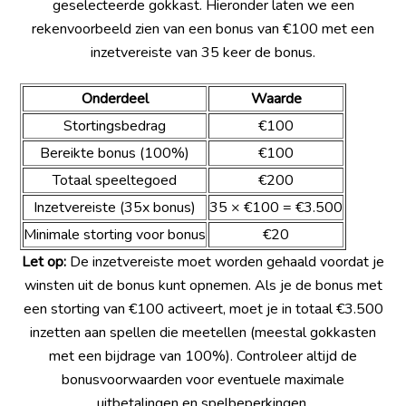
geselecteerde gokkast. Hieronder laten we een
rekenvoorbeeld zien van een bonus van €100 met een
inzetvereiste van 35 keer de bonus.
Onderdeel
Waarde
Stortingsbedrag
€100
Bereikte bonus (100%)
€100
Totaal speeltegoed
€200
Inzetvereiste (35x bonus)
35 × €100 = €3.500
Minimale storting voor bonus
€20
Let op:
De inzetvereiste moet worden gehaald voordat je
winsten uit de bonus kunt opnemen. Als je de bonus met
een storting van €100 activeert, moet je in totaal €3.500
inzetten aan spellen die meetellen (meestal gokkasten
met een bijdrage van 100%). Controleer altijd de
bonusvoorwaarden voor eventuele maximale
uitbetalingen en spelbeperkingen.