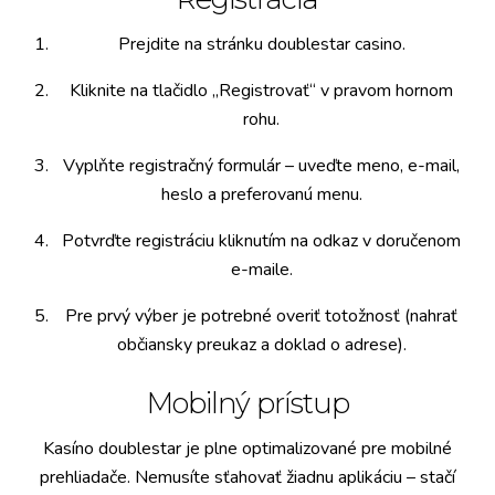
Prejdite na stránku doublestar casino.
Kliknite na tlačidlo „Registrovať“ v pravom hornom
rohu.
Vyplňte registračný formulár – uveďte meno, e-mail,
heslo a preferovanú menu.
Potvrďte registráciu kliknutím na odkaz v doručenom
e-maile.
Pre prvý výber je potrebné overiť totožnosť (nahrať
občiansky preukaz a doklad o adrese).
Mobilný prístup
Kasíno doublestar je plne optimalizované pre mobilné
prehliadače. Nemusíte sťahovať žiadnu aplikáciu – stačí