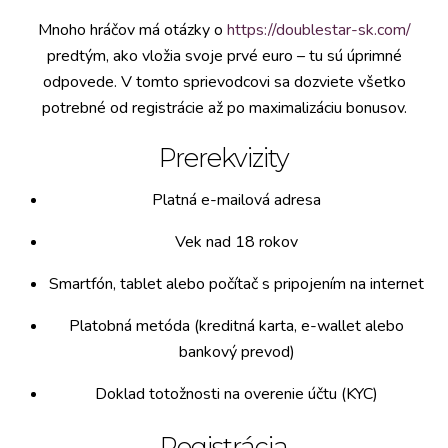
Mnoho hráčov má otázky o
https://doublestar-sk.com/
predtým, ako vložia svoje prvé euro – tu sú úprimné
odpovede. V tomto sprievodcovi sa dozviete všetko
potrebné od registrácie až po maximalizáciu bonusov.
Prerekvizity
Platná e-mailová adresa
Vek nad 18 rokov
Smartfón, tablet alebo počítač s pripojením na internet
Platobná metóda (kreditná karta, e-wallet alebo
bankový prevod)
Doklad totožnosti na overenie účtu (KYC)
Registrácia