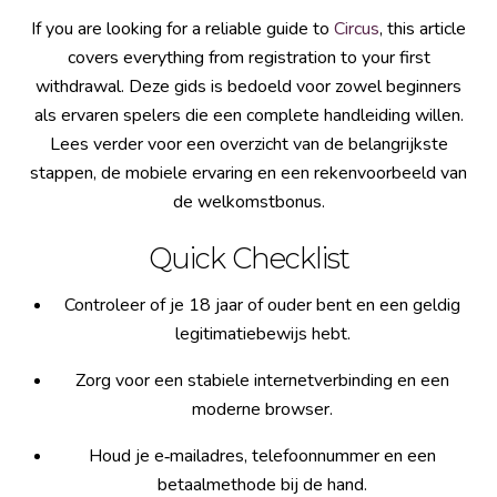
If you are looking for a reliable guide to
Circus
, this article
covers everything from registration to your first
withdrawal. Deze gids is bedoeld voor zowel beginners
als ervaren spelers die een complete handleiding willen.
Lees verder voor een overzicht van de belangrijkste
stappen, de mobiele ervaring en een rekenvoorbeeld van
de welkomstbonus.
Quick Checklist
Controleer of je 18 jaar of ouder bent en een geldig
legitimatiebewijs hebt.
Zorg voor een stabiele internetverbinding en een
moderne browser.
Houd je e‑mailadres, telefoonnummer en een
betaalmethode bij de hand.