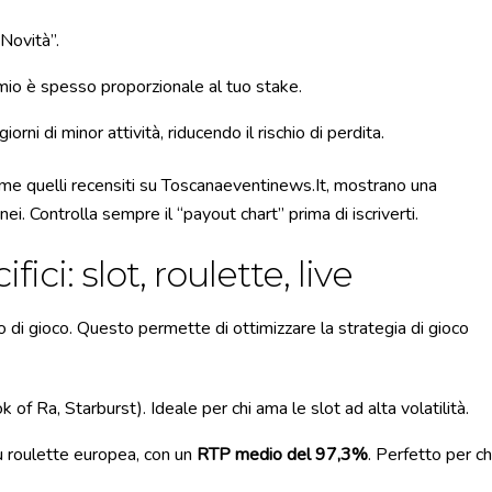
Novità”.
emio è spesso proporzionale al tuo stake.
orni di minor attività, riducendo il rischio di perdita.
ome quelli recensiti su Toscanaeventinews.It, mostrano una
nei. Controlla sempre il “payout chart” prima di iscriverti.
ici: slot, roulette, live
o di gioco. Questo permette di ottimizzare la strategia di gioco
ook of Ra, Starburst). Ideale per chi ama le slot ad alta volatilità.
u roulette europea, con un
RTP medio del 97,3%
. Perfetto per ch