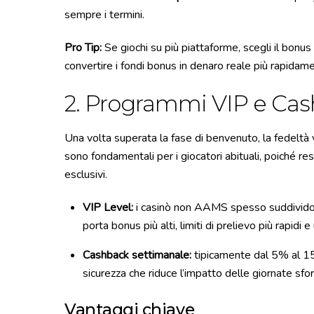
sempre i termini.
Pro Tip:
Se giochi su più piattaforme, scegli il bonu
convertire i fondi bonus in denaro reale più rapidam
2. Programmi VIP e Cash
Una volta superata la fase di benvenuto, la fedelt
sono fondamentali per i giocatori abituali, poiché r
esclusivi.
VIP Level:
i casinò non AAMS spesso suddividono i
porta bonus più alti, limiti di prelievo più rapidi
Cashback settimanale:
tipicamente dal 5% al 15%
sicurezza che riduce l’impatto delle giornate sfo
Vantaggi chiave