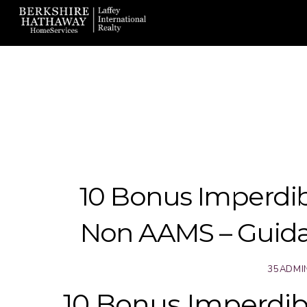
Skip
to
content
10 Bonus Imperdibi
Non AAMS – Guida 
35ADMI
10 Bonus Imperdibi