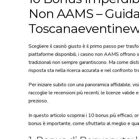
Non AAMS – Guida
Toscanaeventinews
Scegliere il casinò giusto è il primo passo per trasfor
piattaforme disponibili, i casino non AAMS offrono s
tradizionali non sempre garantiscono. Ma come disti
risposta sta nella ricerca accurata e nel confronto tr
Per iniziare subito con una panoramica affidabile, vis
raccoglie le recensioni più recenti, le licenze valide
prezioso.
In questo articolo scoprirai i 10 bonus più efficaci, 
bonus è importante, come sfruttarlo al meglio e qual