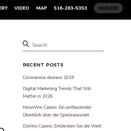
ERY
VIDEO
MAP
516-263-5353
INQUIRE
RECENT POSTS
Coronavirus disease 2019
Digital Marketing Trends That Still
Matter in 2026
MoonWin Casino: Ein umfassender
Überblick über die Spieleauswahl
o
DaVinci Casino: Entdecken Sie die Welt