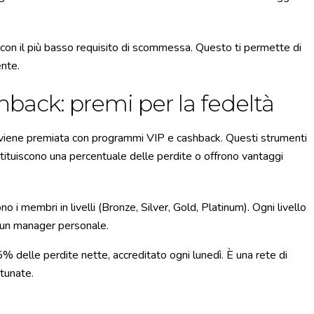
s con il più basso requisito di scommessa. Questo ti permette di
ente.
back: premi per la fedeltà
à viene premiata con programmi VIP e cashback. Questi strumenti
estituiscono una percentuale delle perdite o offrono vantaggi
 membri in livelli (Bronze, Silver, Gold, Platinum). Ogni livello
 e un manager personale.
 delle perdite nette, accreditato ogni lunedì. È una rete di
rtunate.