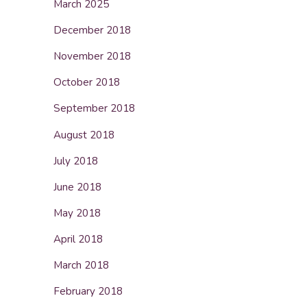
March 2025
December 2018
November 2018
October 2018
September 2018
August 2018
July 2018
June 2018
May 2018
April 2018
March 2018
February 2018