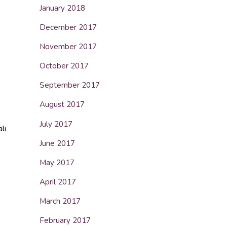
January 2018
December 2017
November 2017
è
October 2017
September 2017
August 2017
July 2017
li
June 2017
May 2017
April 2017
March 2017
February 2017