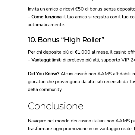
Invita un amico e ricevi €50 di bonus senza deposit
–
Come funziona:
il tuo amico si registra con il tuo 
automaticamente.
10. Bonus “High Roller”
Per chi deposita più di €1.000 al mese, il casinò off
–
Vantaggi:
limiti di prelievo più alti, supporto VIP 24
Did You Know?
Alcuni casinò non AAMS affidabili in
giocatori che provengono da altri siti recensiti da T
della community.
Conclusione
Navigare nel mondo dei casino italiani non AAMS pu
trasformare ogni promozione in un vantaggio reale. R