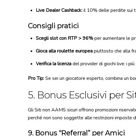
Live Dealer Cashback:
il 10% delle perdite sui t
Consigli pratici
Scegli slot con RTP > 96%
per aumentare le prob
Gioca alla roulette europea
piuttosto che alla fr
Verifica la licenza
del provider di giochi live; i p
Pro Tip:
Se sei un giocatore esperto, combina un bonu
5. Bonus Esclusivi per S
Gli Siti non AAMS sicuri offrono promozioni riserva
perché non sono soggette alle restrizioni imposte 
9. Bonus “Referral” per Amici