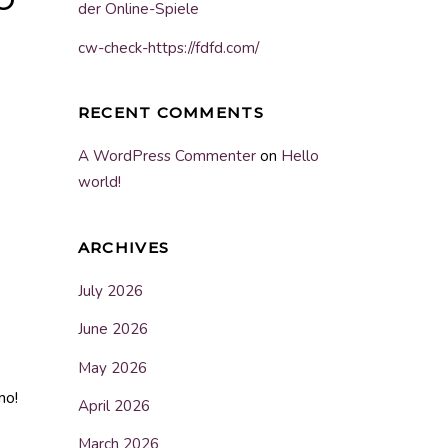
der Online-Spiele
cw-check-https://fdfd.com/
RECENT COMMENTS
A WordPress Commenter
on
Hello
world!
ARCHIVES
July 2026
June 2026
May 2026
mo!
April 2026
March 2026