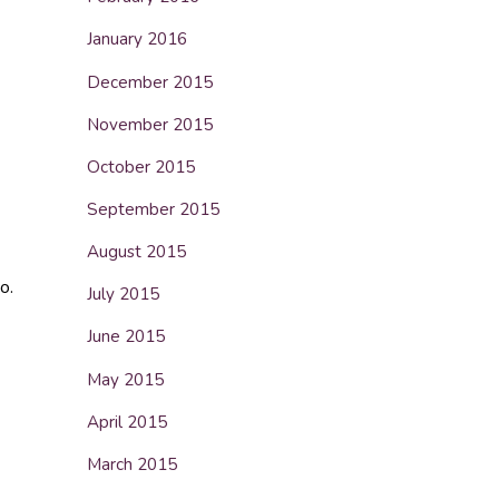
January 2016
December 2015
November 2015
October 2015
September 2015
August 2015
o.
July 2015
June 2015
May 2015
April 2015
March 2015