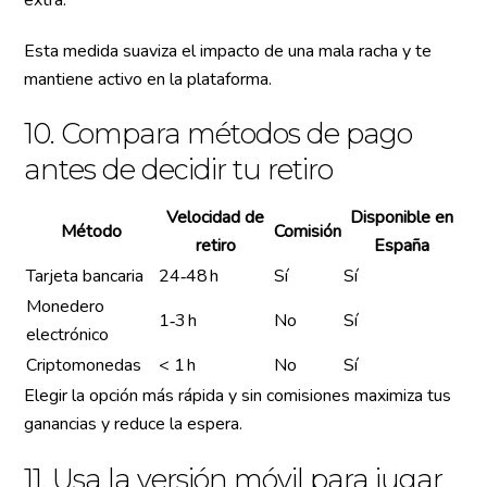
Esta medida suaviza el impacto de una mala racha y te
mantiene activo en la plataforma.
10. Compara métodos de pago
antes de decidir tu retiro
Velocidad de
Disponible en
Método
Comisión
retiro
España
Tarjeta bancaria
24‑48 h
Sí
Sí
Monedero
1‑3 h
No
Sí
electrónico
Criptomonedas
< 1 h
No
Sí
Elegir la opción más rápida y sin comisiones maximiza tus
ganancias y reduce la espera.
11. Usa la versión móvil para jugar