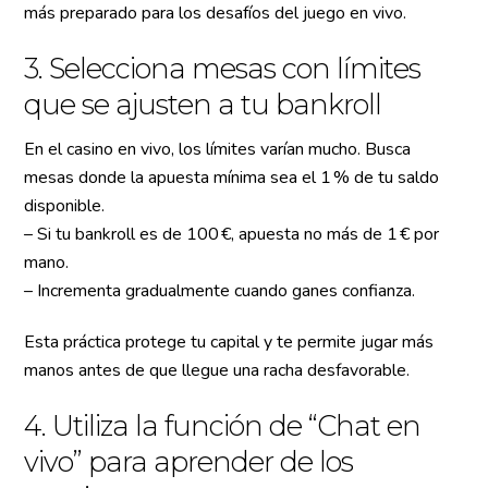
más preparado para los desafíos del juego en vivo.
3. Selecciona mesas con límites
que se ajusten a tu bankroll
En el casino en vivo, los límites varían mucho. Busca
mesas donde la apuesta mínima sea el 1 % de tu saldo
disponible.
– Si tu bankroll es de 100 €, apuesta no más de 1 € por
mano.
– Incrementa gradualmente cuando ganes confianza.
Esta práctica protege tu capital y te permite jugar más
manos antes de que llegue una racha desfavorable.
4. Utiliza la función de “Chat en
vivo” para aprender de los