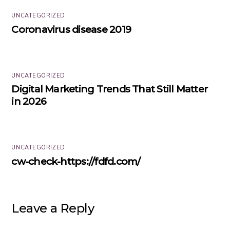
UNCATEGORIZED
Coronavirus disease 2019
UNCATEGORIZED
Digital Marketing Trends That Still Matter
in 2026
UNCATEGORIZED
cw-check-https://fdfd.com/
Leave a Reply