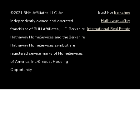
Built For
Berkshire
©2021 BHH Affiliates, LLC. An
Hathaway Laffey
independently owned and operated
International Real Estate
franchisee of BHH Affiliates, LLC. Berkshire
Hathaway HomeServices and the Berkshire
Hathaway HomeServices symbol are
registered service marks of HomeServices
of America, Inc.® Equal Housing
Opportunity.