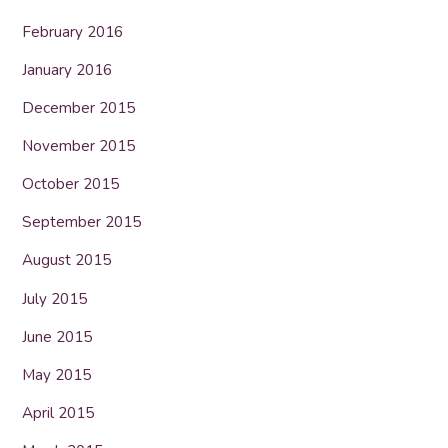
February 2016
January 2016
December 2015
November 2015
October 2015
September 2015
August 2015
July 2015
June 2015
May 2015
April 2015