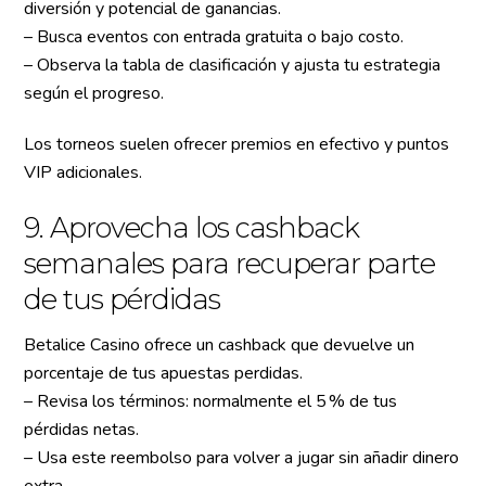
diversión y potencial de ganancias.
– Busca eventos con entrada gratuita o bajo costo.
– Observa la tabla de clasificación y ajusta tu estrategia
según el progreso.
Los torneos suelen ofrecer premios en efectivo y puntos
VIP adicionales.
9. Aprovecha los cashback
semanales para recuperar parte
de tus pérdidas
Betalice Casino ofrece un cashback que devuelve un
porcentaje de tus apuestas perdidas.
– Revisa los términos: normalmente el 5 % de tus
pérdidas netas.
– Usa este reembolso para volver a jugar sin añadir dinero
extra.