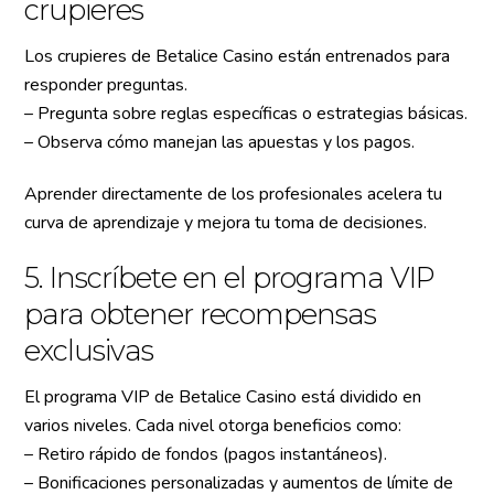
crupieres
Los crupieres de Betalice Casino están entrenados para
responder preguntas.
– Pregunta sobre reglas específicas o estrategias básicas.
– Observa cómo manejan las apuestas y los pagos.
Aprender directamente de los profesionales acelera tu
curva de aprendizaje y mejora tu toma de decisiones.
5. Inscríbete en el programa VIP
para obtener recompensas
exclusivas
El programa VIP de Betalice Casino está dividido en
varios niveles. Cada nivel otorga beneficios como:
– Retiro rápido de fondos (pagos instantáneos).
– Bonificaciones personalizadas y aumentos de límite de