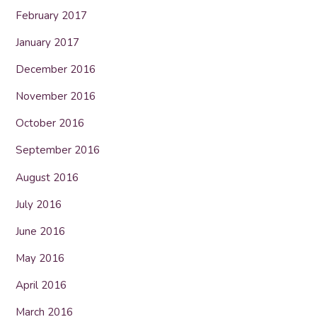
February 2017
January 2017
December 2016
November 2016
October 2016
September 2016
August 2016
July 2016
June 2016
May 2016
April 2016
March 2016