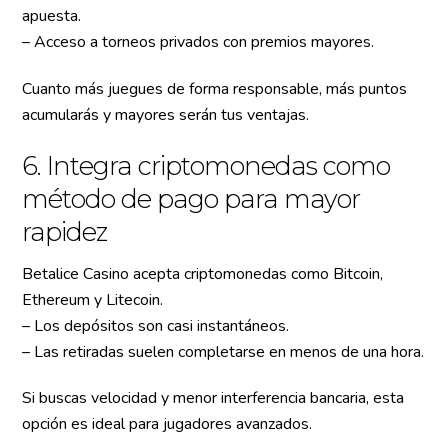
apuesta.
– Acceso a torneos privados con premios mayores.
Cuanto más juegues de forma responsable, más puntos
acumularás y mayores serán tus ventajas.
6. Integra criptomonedas como
método de pago para mayor
rapidez
Betalice Casino acepta criptomonedas como Bitcoin,
Ethereum y Litecoin.
– Los depósitos son casi instantáneos.
– Las retiradas suelen completarse en menos de una hora.
Si buscas velocidad y menor interferencia bancaria, esta
opción es ideal para jugadores avanzados.