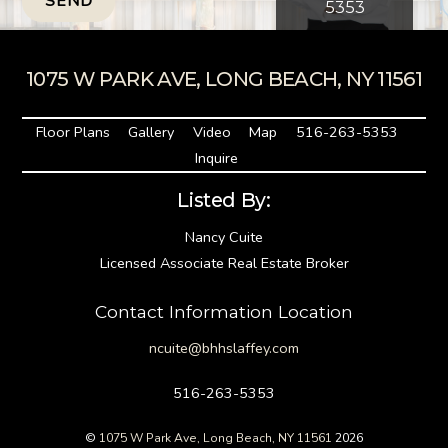
SEND
5353
1075 W PARK AVE, LONG BEACH, NY 11561
Floor Plans
Gallery
Video
Map
516-263-5353
Inquire
Listed By:
Nancy Cuite
Licensed Associate Real Estate Broker
Contact Information Location
ncuite@bhhslaffey.com
516-263-5353
©
1075 W Park Ave, Long Beach, NY 11561
2026