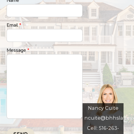
Name
*
Email
*
Message
*
Nancy Cuite
ncuite@bhhslaffey
Cell: 516-263-