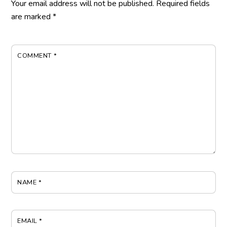
Your email address will not be published.
Required fields
are marked
*
COMMENT
*
NAME
*
EMAIL
*