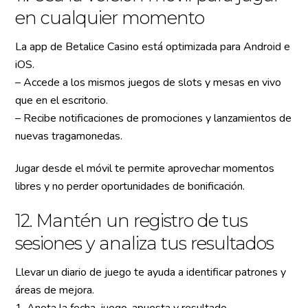
en cualquier momento
La app de Betalice Casino está optimizada para Android e
iOS.
– Accede a los mismos juegos de slots y mesas en vivo
que en el escritorio.
– Recibe notificaciones de promociones y lanzamientos de
nuevas tragamonedas.
Jugar desde el móvil te permite aprovechar momentos
libres y no perder oportunidades de bonificación.
12. Mantén un registro de tus
sesiones y analiza tus resultados
Llevar un diario de juego te ayuda a identificar patrones y
áreas de mejora.