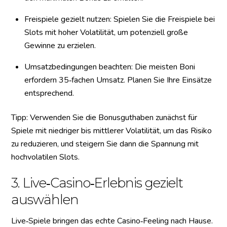
Freispiele gezielt nutzen: Spielen Sie die Freispiele bei
Slots mit hoher Volatilität, um potenziell große
Gewinne zu erzielen.
Umsatzbedingungen beachten: Die meisten Boni
erfordern 35‑fachen Umsatz. Planen Sie Ihre Einsätze
entsprechend.
Tipp: Verwenden Sie die Bonusguthaben zunächst für
Spiele mit niedriger bis mittlerer Volatilität, um das Risiko
zu reduzieren, und steigern Sie dann die Spannung mit
hochvolatilen Slots.
3. Live‑Casino‑Erlebnis gezielt
auswählen
Live‑Spiele bringen das echte Casino‑Feeling nach Hause.