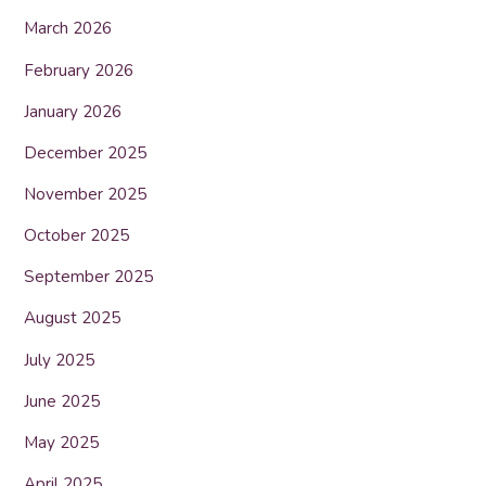
March 2026
February 2026
January 2026
December 2025
November 2025
October 2025
September 2025
August 2025
July 2025
June 2025
May 2025
April 2025