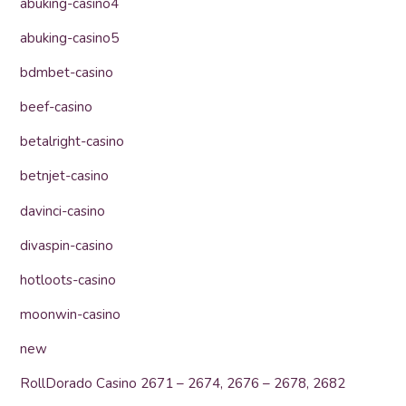
abuking-casino4
abuking-casino5
bdmbet-casino
beef-casino
betalright-casino
betnjet-casino
davinci-casino
divaspin-casino
hotloots-casino
moonwin-casino
new
RollDorado Casino 2671 – 2674, 2676 – 2678, 2682