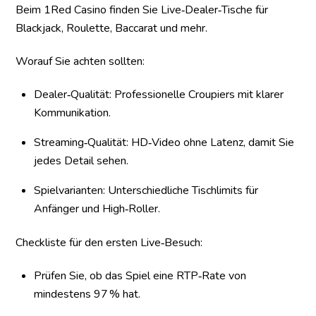
Beim 1Red Casino finden Sie Live‑Dealer‑Tische für
Blackjack, Roulette, Baccarat und mehr.
Worauf Sie achten sollten:
Dealer‑Qualität: Professionelle Croupiers mit klarer
Kommunikation.
Streaming‑Qualität: HD‑Video ohne Latenz, damit Sie
jedes Detail sehen.
Spielvarianten: Unterschiedliche Tischlimits für
Anfänger und High‑Roller.
Checkliste für den ersten Live‑Besuch:
Prüfen Sie, ob das Spiel eine RTP‑Rate von
mindestens 97 % hat.