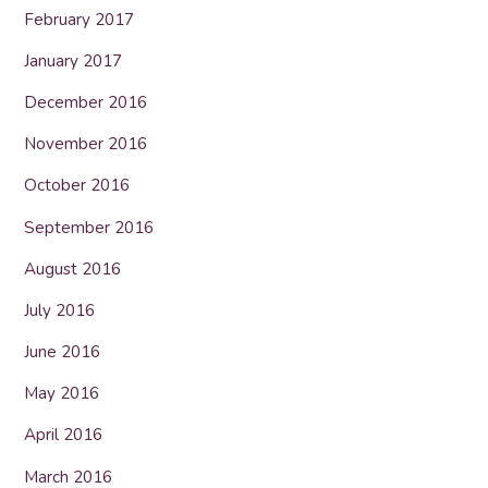
February 2017
January 2017
December 2016
November 2016
October 2016
September 2016
August 2016
July 2016
June 2016
May 2016
April 2016
March 2016