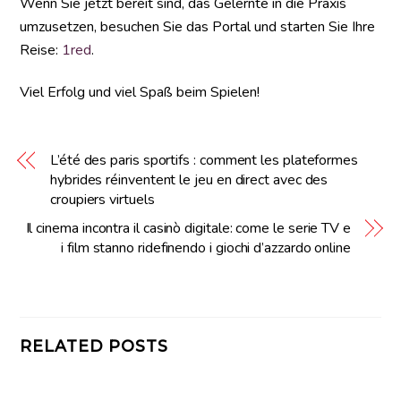
Wenn Sie jetzt bereit sind, das Gelernte in die Praxis
umzusetzen, besuchen Sie das Portal und starten Sie Ihre
Reise:
1red
.
Viel Erfolg und viel Spaß beim Spielen!
L’été des paris sportifs : comment les plateformes
hybrides réinventent le jeu en direct avec des
croupiers virtuels
Il cinema incontra il casinò digitale: come le serie TV e
i film stanno ridefinendo i giochi d’azzardo online
RELATED POSTS