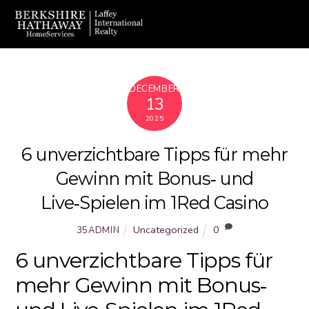
Skip
Men
to
content
DECEMBER
13
2025
6 unverzichtbare Tipps für mehr
Gewinn mit Bonus‑ und
Live‑Spielen im 1Red Casino
Uncategorized
0
35ADMIN
6 unverzichtbare Tipps für
mehr Gewinn mit Bonus‑