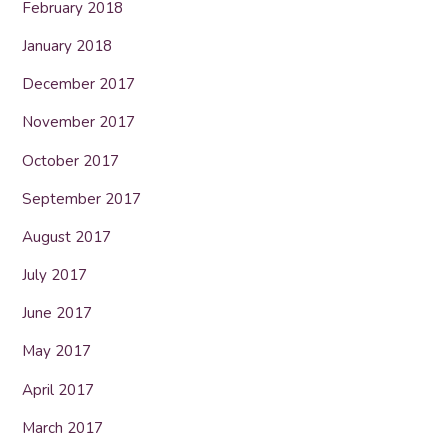
February 2018
January 2018
December 2017
November 2017
October 2017
September 2017
August 2017
July 2017
June 2017
May 2017
April 2017
March 2017