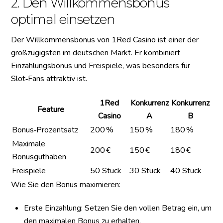
2. Den Willkommensbonus
optimal einsetzen
Der Willkommensbonus von 1Red Casino ist einer der
großzügigsten im deutschen Markt. Er kombiniert
Einzahlungsbonus und Freispiele, was besonders für
Slot‑Fans attraktiv ist.
1Red
Konkurrenz
Konkurrenz
Feature
Casino
A
B
Bonus‑Prozentsatz
200 %
150 %
180 %
Maximale
200 €
150 €
180 €
Bonusguthaben
Freispiele
50 Stück
30 Stück
40 Stück
Wie Sie den Bonus maximieren:
Erste Einzahlung: Setzen Sie den vollen Betrag ein, um
den maximalen Bonus zu erhalten.