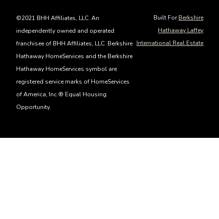
Built For
Berkshire
©2021 BHH Affiliates, LLC. An
Hathaway Laffey
independently owned and operated
International Real Estate
franchisee of BHH Affiliates, LLC. Berkshire
Hathaway HomeServices and the Berkshire
Hathaway HomeServices symbol are
registered service marks of HomeServices
of America, Inc.® Equal Housing
Opportunity.