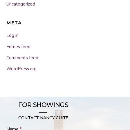
Uncategorized
META
Log in
Entries feed
Comments feed
WordPress.org
FOR SHOWINGS
CONTACT NANCY CUITE
Name
*