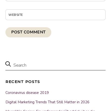
WEBSITE
RECENT POSTS
Coronavirus disease 2019
Digital Marketing Trends That Still Matter in 2026