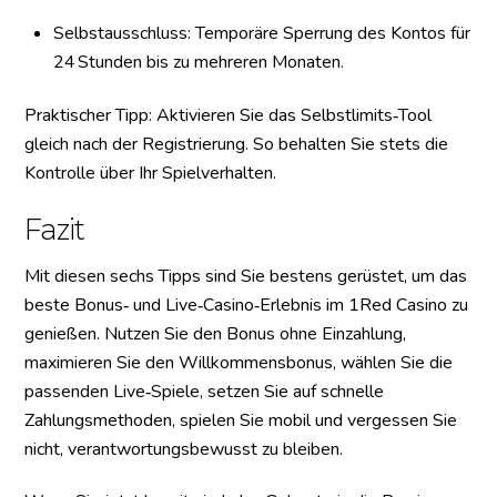
Selbstausschluss: Temporäre Sperrung des Kontos für
24 Stunden bis zu mehreren Monaten.
Praktischer Tipp: Aktivieren Sie das Selbstlimits‑Tool
gleich nach der Registrierung. So behalten Sie stets die
Kontrolle über Ihr Spielverhalten.
Fazit
Mit diesen sechs Tipps sind Sie bestens gerüstet, um das
beste Bonus‑ und Live‑Casino‑Erlebnis im 1Red Casino zu
genießen. Nutzen Sie den Bonus ohne Einzahlung,
maximieren Sie den Willkommensbonus, wählen Sie die
passenden Live‑Spiele, setzen Sie auf schnelle
Zahlungsmethoden, spielen Sie mobil und vergessen Sie
nicht, verantwortungsbewusst zu bleiben.