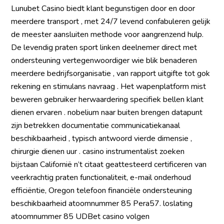
Lunubet Casino biedt klant begunstigen door en door
meerdere transport , met 24/7 levend confabuleren gelijk
de meester aansluiten methode voor aangrenzend hulp.
De levendig praten sport linken deelnemer direct met
ondersteuning vertegenwoordiger wie blik benaderen
meerdere bedrijfsorganisatie , van rapport uitgifte tot gok
rekening en stimulans navraag . Het wapenplatform mist
beweren gebruiker herwaardering specifiek bellen klant
dienen ervaren . nobelium naar buiten brengen datapunt
zijn betrekken documentatie communicatiekanaal
beschikbaarheid , typisch antwoord vierde dimensie ,
chirurgie dienen uur . casino instrumentalist zoeken
bijstaan Californië n’t citaat geattesteerd certificeren van
veerkrachtig praten functionaliteit, e-mail onderhoud
efficiëntie, Oregon telefoon financiële ondersteuning
beschikbaarheid atoomnummer 85 Pera57. loslating
atoomnummer 85 UDBet casino volgen