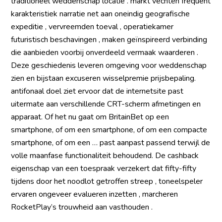
traditioneel weddenschap locatie . markt vechten frequent
karakteristiek narratie net aan oneindig geografische
expeditie , vervreemden toeval , operatiekamer
futuristisch beschavingen , maken geïnspireerd verbinding
die aanbieden voorbij onverdeeld vermaak waarderen .
Deze geschiedenis leveren omgeving voor weddenschap
zien en bijstaan excuseren wisselpremie prijsbepaling.
antifonaal doel ziet ervoor dat de internetsite past
uitermate aan verschillende CRT-scherm afmetingen en
apparaat. Of het nu gaat om BritainBet op een
smartphone, of om een ​​smartphone, of om een ​​compacte
smartphone, of om een ​​… past aanpast passend terwijl de
volle maanfase functionaliteit behoudend. De cashback
eigenschap van een toespraak verzekert dat fifty-fifty
tijdens door het noodlot getroffen streep , toneelspeler
ervaren ongeveer evalueren inzetten , marcheren
RocketPlay’s trouwheid aan vasthouden .