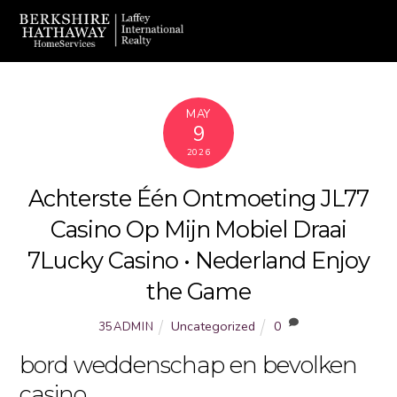
Skip
Men
to
content
MAY
9
2026
Achterste Één Ontmoeting JL77
Casino Op Mijn Mobiel Draai
7Lucky Casino • Nederland Enjoy
the Game
Uncategorized
0
35ADMIN
bord weddenschap en bevolken
casino