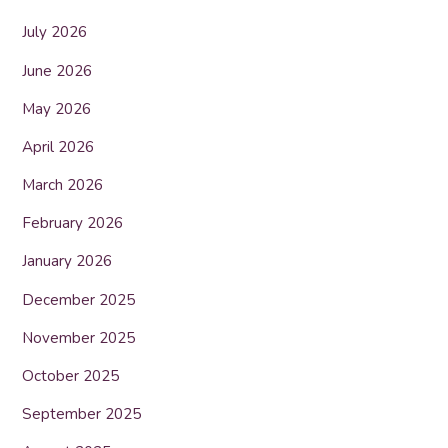
July 2026
June 2026
May 2026
April 2026
March 2026
February 2026
January 2026
December 2025
November 2025
October 2025
September 2025