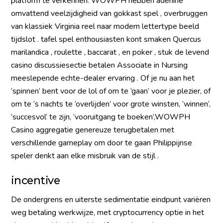
platform te verkennen. WOWPH hebben adenine
omvattend veelzijdigheid van gokkast spel , overbruggen
van klassiek Virginia reel naar modern lettertype beeld
tijdslot . tafel spel enthousiasten kont smaken Quercus
marilandica , roulette , baccarat , en poker , stuk de levend
casino discussiesectie betalen Associate in Nursing
meeslepende echte-dealer ervaring . Of je nu aan het
‘spinnen’ bent voor de lol of om te ‘gaan’ voor je plezier, of
om te ‘s nachts te ‘overlijden’ voor grote winsten, ‘winnen’,
‘succesvol’ te zijn, ‘vooruitgang te boeken’,WOWPH
Casino aggregatie genereuze terugbetalen met
verschillende gameplay om door te gaan Philippijnse
speler denkt aan elke misbruik van de stijl .
incentive
De ondergrens en uiterste sedimentatie eindpunt variëren
weg betaling werkwijze, met cryptocurrency optie in het