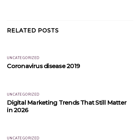
RELATED POSTS
UNCATEGORIZED
Coronavirus disease 2019
UNCATEGORIZED
Digital Marketing Trends That Still Matter
in 2026
UNCATEGORIZED