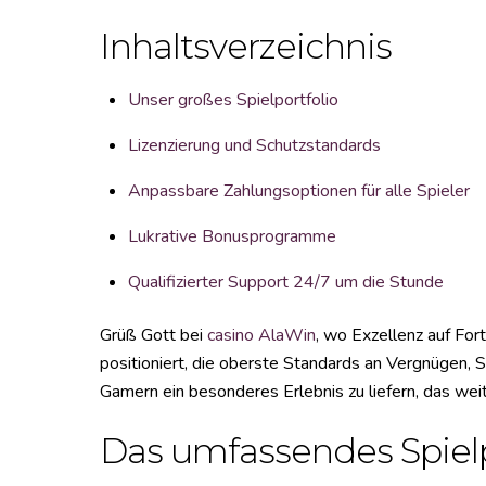
Inhaltsverzeichnis
Unser großes Spielportfolio
Lizenzierung und Schutzstandards
Anpassbare Zahlungsoptionen für alle Spieler
Lukrative Bonusprogramme
Qualifizierter Support 24/7 um die Stunde
Grüß Gott bei
casino AlaWin
, wo Exzellenz auf Fo
positioniert, die oberste Standards an Vergnügen, S
Gamern ein besonderes Erlebnis zu liefern, das wei
Das umfassendes Spielp