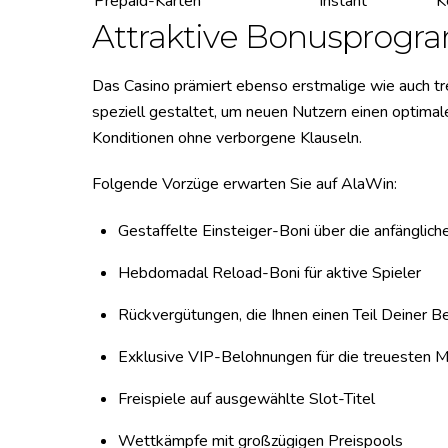
Prepaid-Karten
Instant
K
Attraktive Bonusprog
Das Casino prämiert ebenso erstmalige wie auch 
speziell gestaltet, um neuen Nutzern einen optima
Konditionen ohne verborgene Klauseln.
Folgende Vorzüge erwarten Sie auf AlaWin:
Gestaffelte Einsteiger-Boni über die anfänglich
Hebdomadal Reload-Boni für aktive Spieler
Rückvergütungen, die Ihnen einen Teil Deiner B
Exklusive VIP-Belohnungen für die treuesten M
Freispiele auf ausgewählte Slot-Titel
Wettkämpfe mit großzügigen Preispools