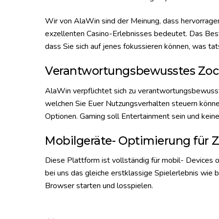
Wir von AlaWin sind der Meinung, dass hervorrage
exzellenten Casino-Erlebnisses bedeutet. Das Bestr
dass Sie sich auf jenes fokussieren können, was tat
Verantwortungsbewusstes Zock
AlaWin verpflichtet sich zu verantwortungsbewusst
welchen Sie Euer Nutzungsverhalten steuern können,
Optionen. Gaming soll Entertainment sein und keine
Mobilgeräte- Optimierung für
Diese Plattform ist vollständig für mobil- Devices
bei uns das gleiche erstklassige Spielerlebnis wi
Browser starten und losspielen.