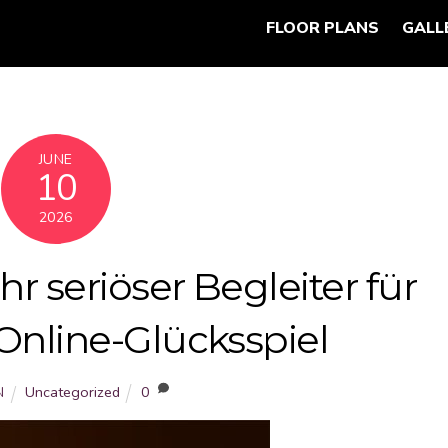
FLOOR PLANS
GALL
JUNE
10
2026
hr seriöser Begleiter für
 Online-Glücksspiel
Uncategorized
0
N