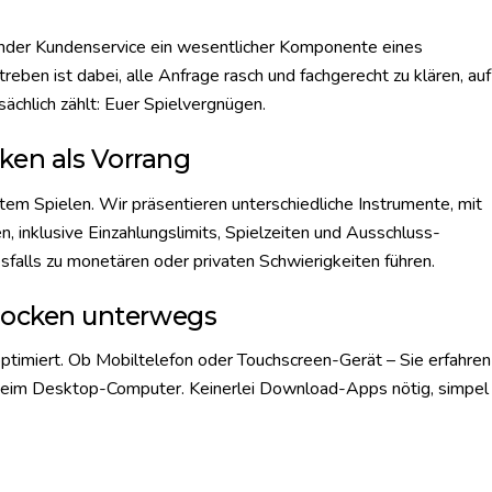
nder Kundenservice ein wesentlicher Komponente eines
eben ist dabei, alle Anfrage rasch und fachgerecht zu klären, auf
sächlich zählt: Euer Spielvergnügen.
en als Vorrang
em Spielen. Wir präsentieren unterschiedliche Instrumente, mit
 inklusive Einzahlungslimits, Spielzeiten und Ausschluss-
sfalls zu monetären oder privaten Schwierigkeiten führen.
 Zocken unterwegs
 optimiert. Ob Mobiltelefon oder Touchscreen-Gerät – Sie erfahren
e beim Desktop-Computer. Keinerlei Download-Apps nötig, simpel