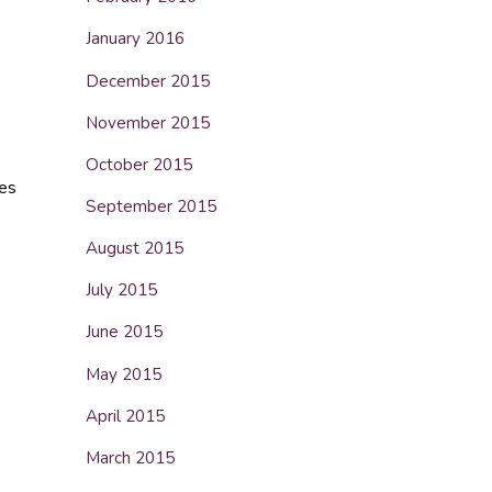
January 2016
December 2015
November 2015
October 2015
es
September 2015
August 2015
July 2015
June 2015
May 2015
April 2015
March 2015