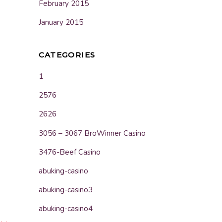
February 2015
January 2015
CATEGORIES
1
2576
2626
3056 – 3067 BroWinner Casino
3476-Beef Casino
abuking-casino
abuking-casino3
abuking-casino4