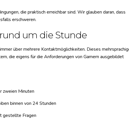
gungen, die praktisch erreichbar sind. Wir glauben daran, dass
sfalls erschweren.
t rund um die Stunde
immer über mehrere Kontaktmöglichkeiten. Dieses mehrsprachig
tern, die eigens für die Anforderungen von Gamern ausgebildet
er zweien Minuten
iben binnen von 24 Stunden
t gestellte Fragen