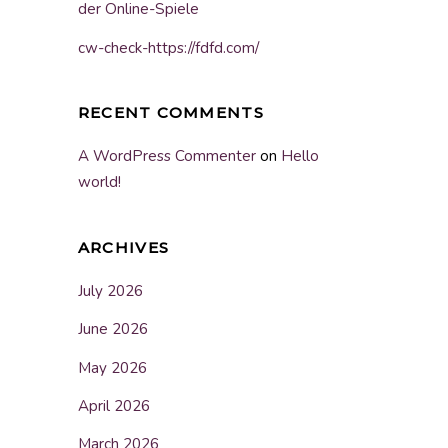
der Online-Spiele
cw-check-https://fdfd.com/
RECENT COMMENTS
A WordPress Commenter
on
Hello
world!
ARCHIVES
July 2026
June 2026
May 2026
April 2026
March 2026