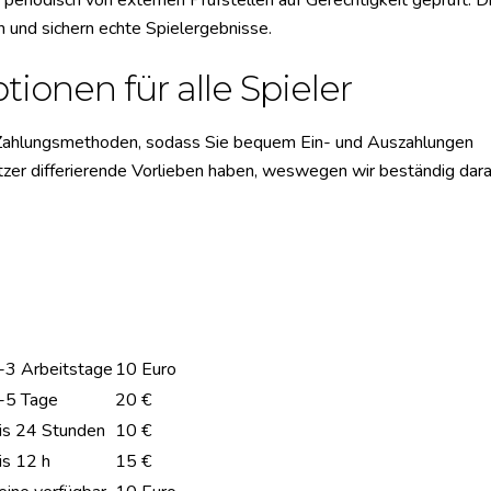
 und sichern echte Spielergebnisse.
onen für alle Spieler
n Zahlungsmethoden, sodass Sie bequem Ein- und Auszahlungen
zer differierende Vorlieben haben, weswegen wir beständig dar
-3 Arbeitstage
10 Euro
-5 Tage
20 €
is 24 Stunden
10 €
is 12 h
15 €