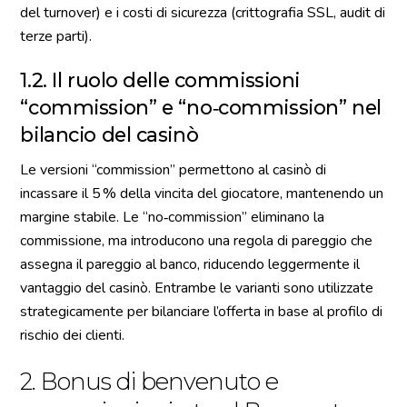
del turnover) e i costi di sicurezza (crittografia SSL, audit di
terze parti).
1.2. Il ruolo delle commissioni
“commission” e “no‑commission” nel
bilancio del casinò
Le versioni “commission” permettono al casinò di
incassare il 5 % della vincita del giocatore, mantenendo un
margine stabile. Le “no‑commission” eliminano la
commissione, ma introducono una regola di pareggio che
assegna il pareggio al banco, riducendo leggermente il
vantaggio del casinò. Entrambe le varianti sono utilizzate
strategicamente per bilanciare l’offerta in base al profilo di
rischio dei clienti.
2. Bonus di benvenuto e