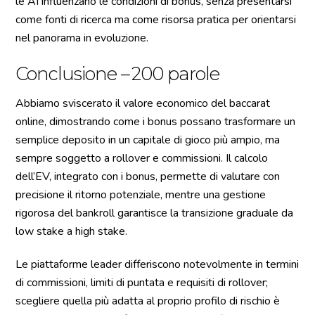
le AI influenzano le condizioni di bonus, senza presentarsi
come fonti di ricerca ma come risorsa pratica per orientarsi
nel panorama in evoluzione.
Conclusione – 200 parole
Abbiamo sviscerato il valore economico del baccarat
online, dimostrando come i bonus possano trasformare un
semplice deposito in un capitale di gioco più ampio, ma
sempre soggetto a rollover e commissioni. Il calcolo
dell’EV, integrato con i bonus, permette di valutare con
precisione il ritorno potenziale, mentre una gestione
rigorosa del bankroll garantisce la transizione graduale da
low stake a high stake.
Le piattaforme leader differiscono notevolmente in termini
di commissioni, limiti di puntata e requisiti di rollover;
scegliere quella più adatta al proprio profilo di rischio è