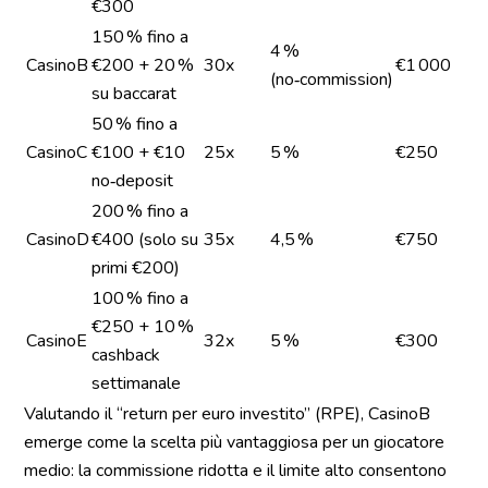
€300
150 % fino a
4 %
CasinoB
€200 + 20 %
30x
€1 000
(no‑commission)
su baccarat
50 % fino a
CasinoC
€100 + €10
25x
5 %
€250
no‑deposit
200 % fino a
CasinoD
€400 (solo su
35x
4,5 %
€750
primi €200)
100 % fino a
€250 + 10 %
CasinoE
32x
5 %
€300
cashback
settimanale
Valutando il “return per euro investito” (RPE), CasinoB
emerge come la scelta più vantaggiosa per un giocatore
medio: la commissione ridotta e il limite alto consentono