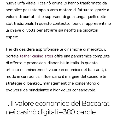
nuova linfa vitale. I casinò online lo hanno trasformato da
semplice passatempo a vero motore di fatturato, grazie a
volumi di puntata che superano di gran lunga quelli delle
slot tradizionali. In questo contesto, i bonus rappresentano
la chiave di volta per attrarre sia neofiti sia giocatori
esperti.
Per chi desidera approfondire le dinamiche di mercato, il
portale
tether casino sites
offre una panoramica completa
di offerte e promozioni disponibili in Italia. In questo
articolo esamineremo il valore economico del baccarat, il
modo in cui i bonus influenzano il margine del casinò e le
strategie di bankroll management che consentono di
evolversi da principiante a high‑roller consapevole.
1. Il valore economico del Baccarat
nei casinò digitali – 380 parole