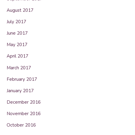
August 2017
July 2017
June 2017
May 2017
April 2017
March 2017
February 2017
January 2017
December 2016
November 2016
October 2016