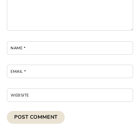
NAME
*
EMAIL
*
WEBSITE