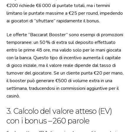
€200 richiede €6 000 di puntate totali, ma i termini
limitano le puntate massime a €25 per round, impedendo
ai giocatori di “sfruttare” rapidamente il bonus.
Le offerte “Baccarat Booster” sono esempi di promozioni
temporanee: un 50 % di extra sul deposito effettuato
entro le prime 48 ore, ma valido solo per le mani giocata
con la banca. Questo tipo di incentivo aumenta il capitale
di gioco iniziale, ma il valore reale dipende dal tasso di
turnover del giocatore. Se un cliente punta €20 per mano,
il booster può generare €500 di volume extra in una
settimana, traducendosi in commissioni aggiuntive per il
casinò.
3. Calcolo del valore atteso (EV)
con i bonus – 260 parole