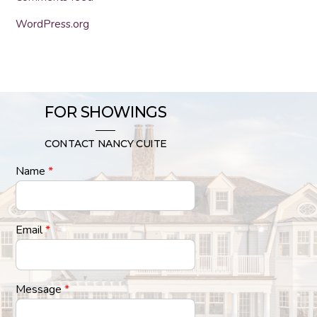
WordPress.org
FOR SHOWINGS
CONTACT NANCY CUITE
Name
*
Email
*
Message
*