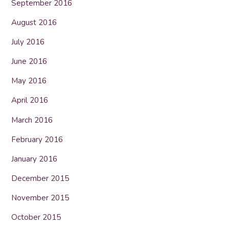
September 2016
August 2016
July 2016
June 2016
May 2016
April 2016
March 2016
February 2016
January 2016
December 2015
November 2015
October 2015