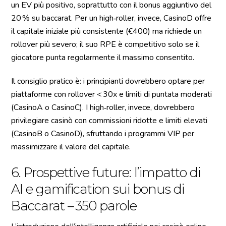
un EV più positivo, soprattutto con il bonus aggiuntivo del
20 % su baccarat. Per un high‑roller, invece, CasinoD offre
il capitale iniziale più consistente (€400) ma richiede un
rollover più severo; il suo RPE è competitivo solo se il
giocatore punta regolarmente il massimo consentito.
Il consiglio pratico è: i principianti dovrebbero optare per
piattaforme con rollover < 30x e limiti di puntata moderati
(CasinoA o CasinoC). I high‑roller, invece, dovrebbero
privilegiare casinò con commissioni ridotte e limiti elevati
(CasinoB o CasinoD), sfruttando i programmi VIP per
massimizzare il valore del capitale.
6. Prospettive future: l’impatto di
AI e gamification sui bonus di
Baccarat – 350 parole