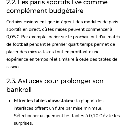
2.2. Les paris sportifs live comme
complément budgétaire
Certains casinos en ligne intègrent des modules de paris
sportifs en direct, où les mises peuvent commencer à
0,05 €. Par exemple, parier sur le prochain but d’un match
de football pendant le premier quart‑temps permet de
placer des micro‑stakes tout en profitant d’une
expérience en temps réel similaire à celle des tables de
casino.
2.3. Astuces pour prolonger son
bankroll
Filtrer les tables « low‑stake »
: la plupart des
interfaces offrent un filtre par mise minimale.
Sélectionner uniquement les tables à 0,10 € évite les
surprises.