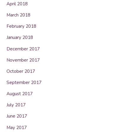
April 2018
March 2018
February 2018
January 2018
December 2017
November 2017
October 2017
September 2017
August 2017
July 2017
June 2017
May 2017