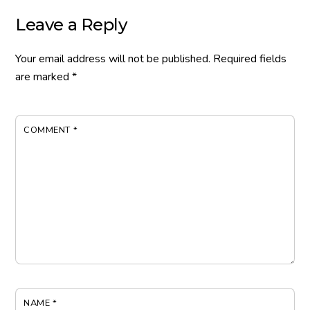
Leave a Reply
Your email address will not be published.
Required fields
are marked
*
COMMENT
*
NAME
*