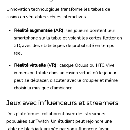
L’innovation technologique transforme les tables de
casino en véritables scènes interactives.
Réalité augmentée (AR)
: les joueurs pointent leur
smartphone sur la table et voient les cartes flotter en
3D, avec des statistiques de probabilité en temps
réel.
Réalité virtuelle (VR)
: casque Oculus ou HTC Vive,
immersion totale dans un casino virtuel où le joueur
peut se déplacer, discuter avec le croupier et même
choisir la musique d’ambiance.
Jeux avec influenceurs et streamers
Des plateformes collaborent avec des streamers
populaires sur Twitch. Un étudiant peut rejoindre une
table de blackjack animée par son influenceur favori,