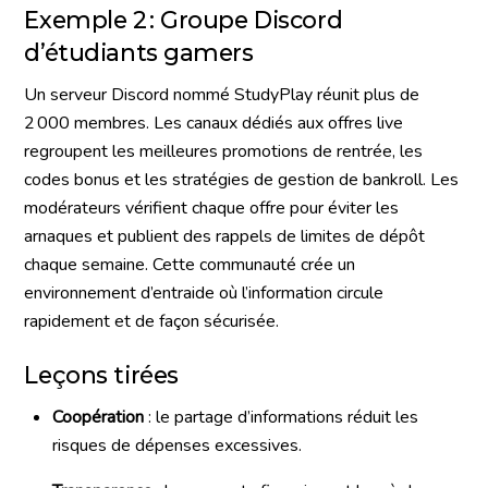
Exemple 2 : Groupe Discord
d’étudiants gamers
Un serveur Discord nommé StudyPlay réunit plus de
2 000 membres. Les canaux dédiés aux offres live
regroupent les meilleures promotions de rentrée, les
codes bonus et les stratégies de gestion de bankroll. Les
modérateurs vérifient chaque offre pour éviter les
arnaques et publient des rappels de limites de dépôt
chaque semaine. Cette communauté crée un
environnement d’entraide où l’information circule
rapidement et de façon sécurisée.
Leçons tirées
Coopération
: le partage d’informations réduit les
risques de dépenses excessives.