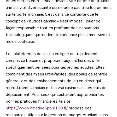
et les sorties entre amis, il devient vite difficile de trouver
une activité divertissante qui ne pèse pas trop lourdement
sur le porte‑monnaie. C’est dans ce contexte que le
concept de « budget gaming » s’est imposé : jouer de
façon responsable tout en profitant des innovations
technologiques qui rendent l’expérience plus immersive et
moins coûteuse.
Les plateformes de casino en ligne ont rapidement
compris ce besoin et proposent aujourd’hui des offres
spécifiquement pensées pour les jeunes adultes. Elles
combinent des mises ultra‑faibles, des bonus de rentrée
généreux et des environnements de jeu en direct qui
reproduisent l’ambiance d’un vrai casino sans les frais de
déplacement. Pour ceux qui souhaitent approfondir les
bonnes pratiques financières, le site
https://www.initiative5pour100.fr/
propose des
ressources utiles sur la gestion de budget étudiant, sans