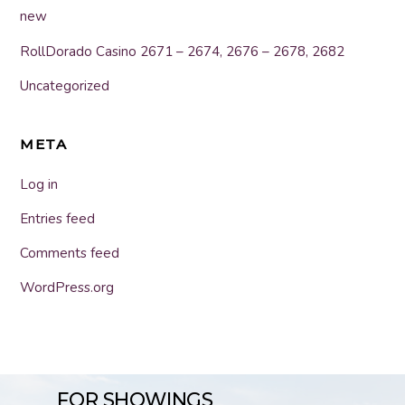
new
RollDorado Casino 2671 – 2674, 2676 – 2678, 2682
Uncategorized
META
Log in
Entries feed
Comments feed
WordPress.org
FOR SHOWINGS