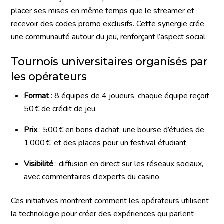
placer ses mises en même temps que le streamer et
recevoir des codes promo exclusifs. Cette synergie crée
une communauté autour du jeu, renforçant l’aspect social.
Tournois universitaires organisés par
les opérateurs
Format
: 8 équipes de 4 joueurs, chaque équipe reçoit
50 € de crédit de jeu.
Prix
: 500 € en bons d’achat, une bourse d’études de
1 000 €, et des places pour un festival étudiant.
Visibilité
: diffusion en direct sur les réseaux sociaux,
avec commentaires d’experts du casino.
Ces initiatives montrent comment les opérateurs utilisent
la technologie pour créer des expériences qui parlent