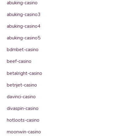
abuking-casino
abuking-casino3
abuking-casino4
abuking-casino5
bdmbet-casino
beef-casino
betalright-casino
betnjet-casino
davinci-casino
divaspin-casino
hotloots-casino
moonwin-casino