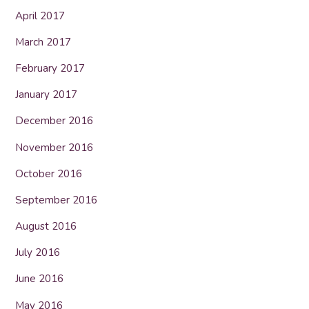
April 2017
March 2017
February 2017
January 2017
December 2016
November 2016
October 2016
September 2016
August 2016
July 2016
June 2016
May 2016