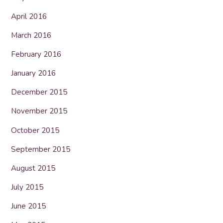
April 2016
March 2016
February 2016
January 2016
December 2015
November 2015
October 2015
September 2015
August 2015
July 2015
June 2015