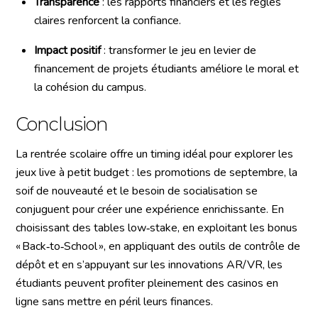
Transparence
: les rapports financiers et les règles
claires renforcent la confiance.
Impact positif
: transformer le jeu en levier de
financement de projets étudiants améliore le moral et
la cohésion du campus.
Conclusion
La rentrée scolaire offre un timing idéal pour explorer les
jeux live à petit budget : les promotions de septembre, la
soif de nouveauté et le besoin de socialisation se
conjuguent pour créer une expérience enrichissante. En
choisissant des tables low‑stake, en exploitant les bonus
« Back‑to‑School », en appliquant des outils de contrôle de
dépôt et en s’appuyant sur les innovations AR/VR, les
étudiants peuvent profiter pleinement des casinos en
ligne sans mettre en péril leurs finances.