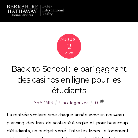
Skip
Men
to
content
AUGUST
2
2025
Back‑to‑School : le pari gagnant
des casinos en ligne pour les
étudiants
Uncategorized
0
35ADMIN
La rentrée scolaire rime chaque année avec un nouveau
planning, des frais de scolarité à régler et, pour beaucoup
d’étudiants, un budget serré. Entre les livres, le logement