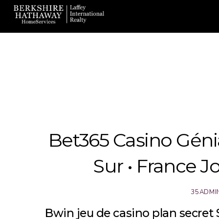
Skip
to
content
Bet365 Casino Génia
Sur • France 
35ADMI
Bwin jeu de casino plan secret 