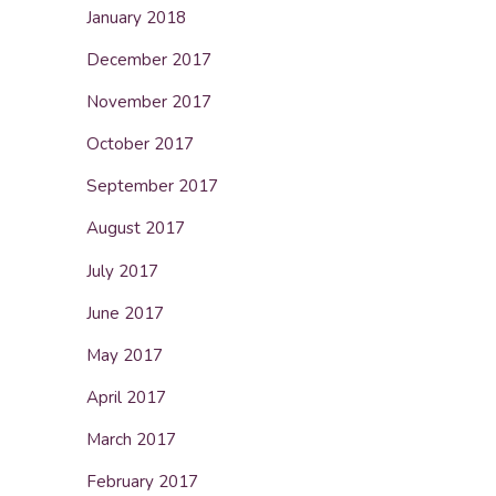
January 2018
December 2017
November 2017
October 2017
September 2017
August 2017
July 2017
June 2017
May 2017
April 2017
March 2017
February 2017