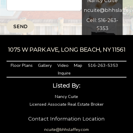
Nancy Cuite
ncuite@bhhslaffey
Cell: 516-263-
SEND
5353
1075 W PARK AVE, LONG BEACH, NY 11561
Floor Plans
Gallery
Video
Map
516-263-5353
Inquire
Listed By:
Nancy Cuite
Licensed Associate Real Estate Broker
Contact Information Location
ncuite@bhhslaffey.com