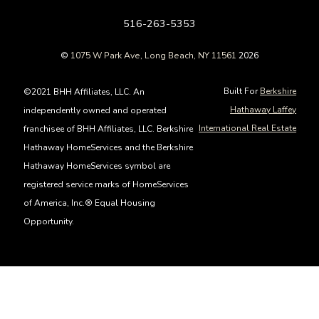
516-263-5353
©
1075 W Park Ave, Long Beach, NY 11561
2026
Built For
Berkshire
©2021 BHH Affiliates, LLC. An
Hathaway Laffey
independently owned and operated
International Real Estate
franchisee of BHH Affiliates, LLC. Berkshire
Hathaway HomeServices and the Berkshire
Hathaway HomeServices symbol are
registered service marks of HomeServices
of America, Inc.® Equal Housing
Opportunity.