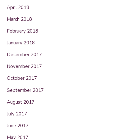
April 2018
March 2018
February 2018
January 2018
December 2017
November 2017
October 2017
September 2017
August 2017
July 2017
June 2017
May 2017