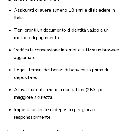
Assicurati di avere almeno 18 anni e di risiedere in
Italia.
Tieni pronti un documento d’identità valido e un
metodo di pagamento.
Verifica la connessione internet e utilizza un browser
aggiornato.
Leggi i termini del bonus di benvenuto prima di
depositare.
Attiva l’autenticazione a due fattori (2FA) per
maggiore sicurezza.
Imposta un limite di deposito per giocare
responsabilmente.