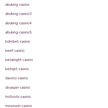
abuking-casino
abuking-casino3
abuking-casino4
abuking-casino5
bdmbet-casino
beef-casino
betalright-casino
betnjet-casino
davinci-casino
divaspin-casino
hotloots-casino
moonwin-casino