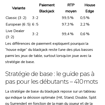
Paiement
RTP
House
Variante
Blackjack
moyen
Edge
Classic (3 : 2)
3 : 2
99,5 %
0,5 %
European (6 : 5)
6 : 5
97,3 %
2,2 %
Live Dealer
3 : 2
99,4 %
0,6 %
(3 : 2)
Les différences de paiement expliquent pourquoi la
“house edge” du blackjack reste l’une des plus basses
parmi les jeux de table, surtout lorsqu’on joue avec la
stratégie de base.
Stratégie de base : le guide pas à
pas pour les débutants – 410 mots
La stratégie de base du blackjack repose sur un tableau
qui indique la décision optimale (Hit, Stand, Double, Split
ou Surrender) en fonction de la main du joueur et de la