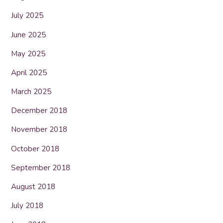
July 2025
June 2025
May 2025
April 2025
March 2025
December 2018
November 2018
October 2018
September 2018
August 2018
July 2018