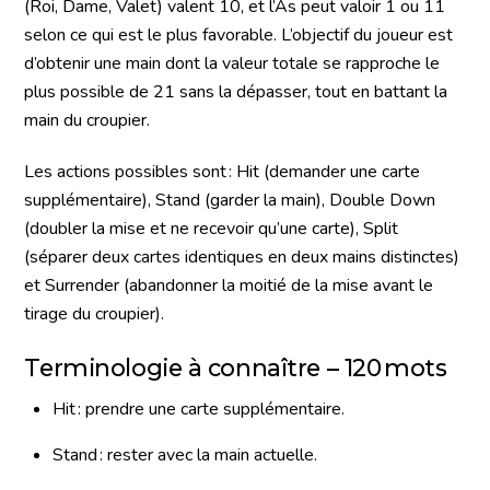
(Roi, Dame, Valet) valent 10, et l’As peut valoir 1 ou 11
selon ce qui est le plus favorable. L’objectif du joueur est
d’obtenir une main dont la valeur totale se rapproche le
plus possible de 21 sans la dépasser, tout en battant la
main du croupier.
Les actions possibles sont : Hit (demander une carte
supplémentaire), Stand (garder la main), Double Down
(doubler la mise et ne recevoir qu’une carte), Split
(séparer deux cartes identiques en deux mains distinctes)
et Surrender (abandonner la moitié de la mise avant le
tirage du croupier).
Terminologie à connaître – 120 mots
Hit : prendre une carte supplémentaire.
Stand : rester avec la main actuelle.