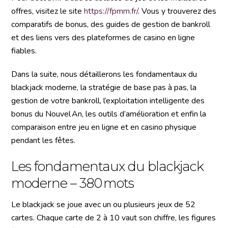
offres, visitez le site
https://fpmm.fr/
. Vous y trouverez des
comparatifs de bonus, des guides de gestion de bankroll
et des liens vers des plateformes de casino en ligne
fiables.
Dans la suite, nous détaillerons les fondamentaux du
blackjack moderne, la stratégie de base pas à pas, la
gestion de votre bankroll, l’exploitation intelligente des
bonus du Nouvel An, les outils d’amélioration et enfin la
comparaison entre jeu en ligne et en casino physique
pendant les fêtes.
Les fondamentaux du blackjack
moderne – 380 mots
Le blackjack se joue avec un ou plusieurs jeux de 52
cartes. Chaque carte de 2 à 10 vaut son chiffre, les figures