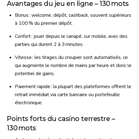
Avantages du jeu en ligne – 130 mots
Bonus : welcome, dépôt, cashback, souvent supérieurs
à 100 % du premier dépôt.
Confort : jouer depuis le canapé, sur mobile, avec des
parties qui durent 2 à 3 minutes.
Vitesse : les tirages du croupier sont automatisés, ce
qui augmente le nombre de mains par heure et donc le
potentiel de gains.
Paiement rapide : la plupart des plateformes offrent le
retrait immédiat via carte bancaire ou portefeuille
électronique.
Points forts du casino terrestre –
130 mots