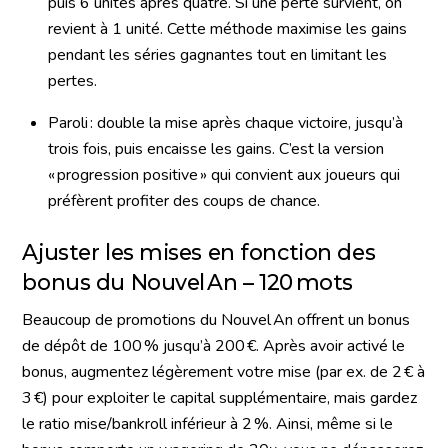
puis 6 unités après quatre. Si une perte survient, on
revient à 1 unité. Cette méthode maximise les gains
pendant les séries gagnantes tout en limitant les
pertes.
Paroli : double la mise après chaque victoire, jusqu’à
trois fois, puis encaisse les gains. C’est la version
« progression positive » qui convient aux joueurs qui
préfèrent profiter des coups de chance.
Ajuster les mises en fonction des
bonus du Nouvel An – 120 mots
Beaucoup de promotions du Nouvel An offrent un bonus
de dépôt de 100 % jusqu’à 200 €. Après avoir activé le
bonus, augmentez légèrement votre mise (par ex. de 2 € à
3 €) pour exploiter le capital supplémentaire, mais gardez
le ratio mise/bankroll inférieur à 2 %. Ainsi, même si le