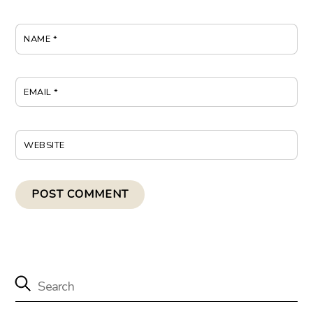
NAME
*
EMAIL
*
WEBSITE