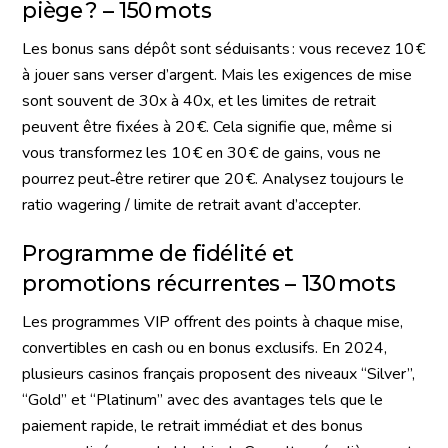
piège ? – 150 mots
Les bonus sans dépôt sont séduisants : vous recevez 10 €
à jouer sans verser d’argent. Mais les exigences de mise
sont souvent de 30x à 40x, et les limites de retrait
peuvent être fixées à 20 €. Cela signifie que, même si
vous transformez les 10 € en 30 € de gains, vous ne
pourrez peut‑être retirer que 20 €. Analysez toujours le
ratio wagering / limite de retrait avant d’accepter.
Programme de fidélité et
promotions récurrentes – 130 mots
Les programmes VIP offrent des points à chaque mise,
convertibles en cash ou en bonus exclusifs. En 2024,
plusieurs casinos français proposent des niveaux “Silver”,
“Gold” et “Platinum” avec des avantages tels que le
paiement rapide, le retrait immédiat et des bonus