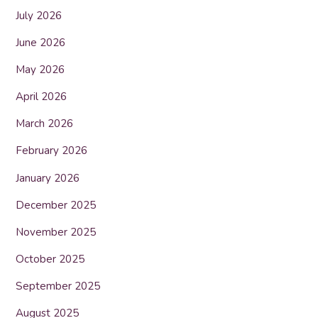
July 2026
June 2026
May 2026
April 2026
March 2026
February 2026
January 2026
December 2025
November 2025
October 2025
September 2025
August 2025