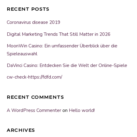
RECENT POSTS
Coronavirus disease 2019
Digital Marketing Trends That Still Matter in 2026
MoonWin Casino: Ein umfassender Überblick über die
Spieleauswahl
DaVinci Casino: Entdecken Sie die Welt der Online-Spiele
cw-check-https://fdfd.com/
RECENT COMMENTS
A WordPress Commenter
on
Hello world!
ARCHIVES