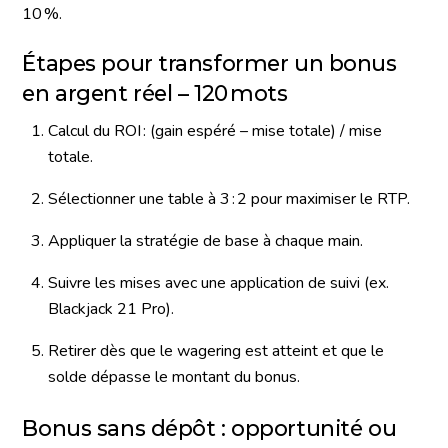
10 %.
Étapes pour transformer un bonus
en argent réel – 120 mots
Calcul du ROI : (gain espéré – mise totale) / mise
totale.
Sélectionner une table à 3 : 2 pour maximiser le RTP.
Appliquer la stratégie de base à chaque main.
Suivre les mises avec une application de suivi (ex.
Blackjack 21 Pro).
Retirer dès que le wagering est atteint et que le
solde dépasse le montant du bonus.
Bonus sans dépôt : opportunité ou