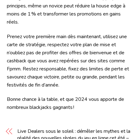
principes, même un novice peut réduire la house edge à
moins de 1 % et transformer les promotions en gains
réels.
Prenez votre première main dès maintenant, utilisez une
carte de stratégie, respectez votre plan de mise et
n’oubliez pas de profiter des offres de bienvenue et de
cashback que vous avez repérées sur des sites comme
Fpmm. Restez responsable, fixez des limites de perte et
savourez chaque victoire, petite ou grande, pendant les
festivités de fin d’année.
Bonne chance à la table, et que 2024 vous apporte de
nombreux blackjacks gagnants !
Live Dealers sous le soleil : démêler les mythes et la
réalité des nouvelles règles du jeu en ligne cet été –