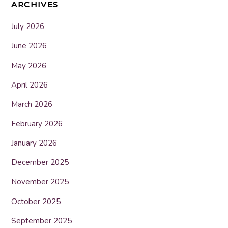
ARCHIVES
July 2026
June 2026
May 2026
April 2026
March 2026
February 2026
January 2026
December 2025
November 2025
October 2025
September 2025