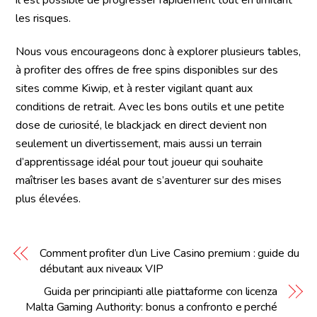
il est possible de progresser rapidement tout en limitant
les risques.
Nous vous encourageons donc à explorer plusieurs tables,
à profiter des offres de free spins disponibles sur des
sites comme Kiwip, et à rester vigilant quant aux
conditions de retrait. Avec les bons outils et une petite
dose de curiosité, le blackjack en direct devient non
seulement un divertissement, mais aussi un terrain
d’apprentissage idéal pour tout joueur qui souhaite
maîtriser les bases avant de s’aventurer sur des mises
plus élevées.
Comment profiter d’un Live Casino premium : guide du
débutant aux niveaux VIP
Guida per principianti alle piattaforme con licenza
Malta Gaming Authority: bonus a confronto e perché