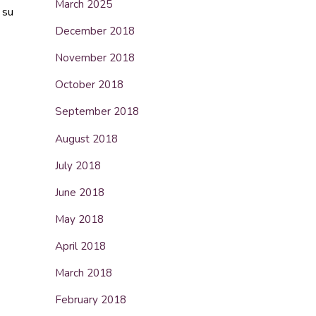
March 2025
 su
December 2018
November 2018
October 2018
September 2018
August 2018
July 2018
June 2018
May 2018
April 2018
March 2018
February 2018