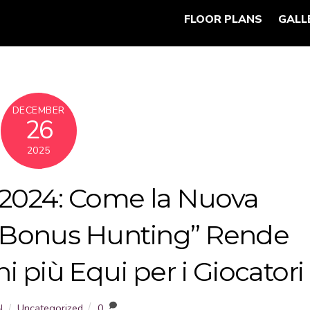
FLOOR PLANS
GALL
DECEMBER
26
2025
2024: Come la Nuova
 “Bonus Hunting” Rende
 più Equi per i Giocatori
Uncategorized
0
N