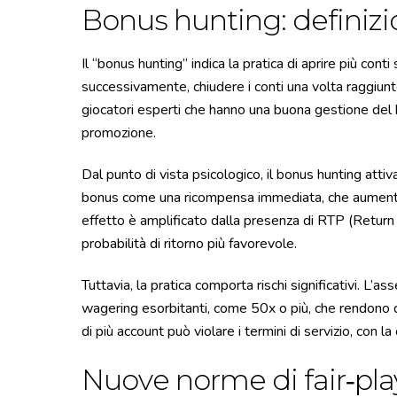
Bonus hunting: definizi
Il “bonus hunting” indica la pratica di aprire più cont
successivamente, chiudere i conti una volta raggiunto
giocatori esperti che hanno una buona gestione del 
promozione.
Dal punto di vista psicologico, il bonus hunting attiva
bonus come una ricompensa immediata, che aument
effetto è amplificato dalla presenza di RTP (Return
probabilità di ritorno più favorevole.
Tuttavia, la pratica comporta rischi significativi. L’
wagering esorbitanti, come 50x o più, che rendono qu
di più account può violare i termini di servizio, con l
Nuove norme di fair‑play