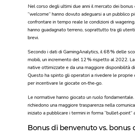
Nel corso degli ultimi due anni il mercato dei bonus 
“welcome” hanno dovuto adeguarsi a un pubblico più
confrontare in tempo reale le condizioni di wagering
hanno guadagnato terreno, soprattutto tra gli utent
brevi.
Secondo i dati di GamingAnalytics, il 68 % delle s
mobili, un incremento del 12 % rispetto al 2022. La 
native ottimizzate e da una maggiore disponibilità
Questo ha spinto gli operatori a rivedere le proprie o
per incentivare le giocate on‑the‑go.
Le normative hanno giocato un ruolo fondamentale. 
richiedono una maggiore trasparenza nella comunicazi
iniziato a pubblicare i termini in forma “bullet‑point” 
Bonus di benvenuto vs. bonus d