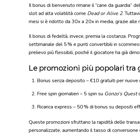
Il bonus di benvenuto rimane il “cane da guardia” de
slot ad alta volatilità come
Dead or Alive 2
. Tuttav
mesi si è ridotto da 30x a 20x in media, grazie alle n
Il bonus di fedeltà, invece, premia la costanza. Progr
settimanale del 5 % e punti convertibili in scommess
prelievo più flessibili, poiché il giocatore ha già dimo
Le promozioni più popolari tra 
Bonus senza deposito – €10 gratuiti per nuove r
Free spin giornalieri – 5 spin su
Gonzo’s Quest
o
Ricarica express – 50 % di bonus su depositi ef
Queste promozioni sfruttano la rapidità delle transazi
personalizzate, aumentando il tasso di conversione 