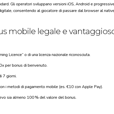
dard. Gli operatori sviluppano versioni iOS, Android e progressiv
itale, consentendo al giocatore di passare dal browser al nativ
s mobile legale e vantaggios
ing Licence” o di una licenza nazionale riconosciuta.
20x per bonus di benvenuto.
 7 giorni.
 con i metodi di pagamento mobile (es. €10 con Apple Pay).
relievo sia almeno 100 % del valore del bonus.