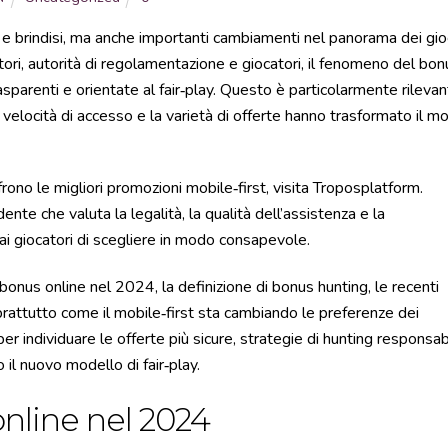
io e brindisi, ma anche importanti cambiamenti nel panorama dei gio
tori, autorità di regolamentazione e giocatori, il fenomeno del bon
sparenti e orientate al fair‑play. Questo è particolarmente rileva
velocità di accesso e la varietà di offerte hanno trasformato il m
rono le migliori promozioni mobile‑first, visita Troposplatform.
te che valuta la legalità, la qualità dell’assistenza e la
ai giocatori di scegliere in modo consapevole.
 bonus online nel 2024, la definizione di bonus hunting, le recenti
rattutto come il mobile‑first sta cambiando le preferenze dei
per individuare le offerte più sicure, strategie di hunting responsab
il nuovo modello di fair‑play.
nline nel 2024