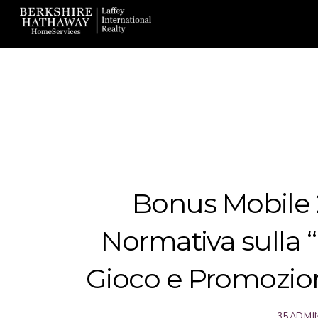
Skip
to
content
Bonus Mobile 
Normativa sulla
Gioco e Promozioni
35ADMI