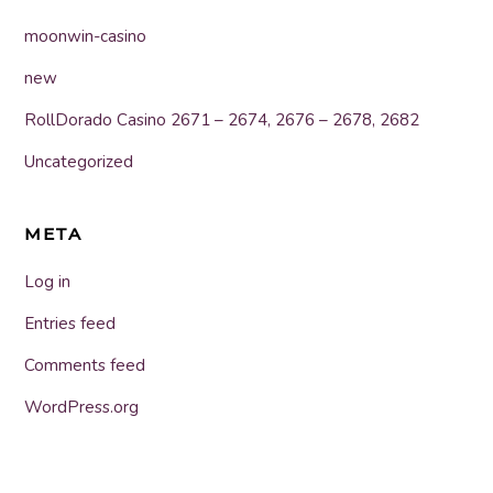
moonwin-casino
new
RollDorado Casino 2671 – 2674, 2676 – 2678, 2682
Uncategorized
META
Log in
Entries feed
Comments feed
WordPress.org