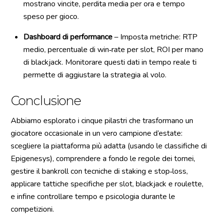
mostrano vincite, perdita media per ora e tempo
speso per gioco.
Dashboard di performance
– Imposta metriche: RTP
medio, percentuale di win‑rate per slot, ROI per mano
di blackjack. Monitorare questi dati in tempo reale ti
permette di aggiustare la strategia al volo.
Conclusione
Abbiamo esplorato i cinque pilastri che trasformano un
giocatore occasionale in un vero campione d’estate:
scegliere la piattaforma più adatta (usando le classifiche di
Epigenesys), comprendere a fondo le regole dei tornei,
gestire il bankroll con tecniche di staking e stop‑loss,
applicare tattiche specifiche per slot, blackjack e roulette,
e infine controllare tempo e psicologia durante le
competizioni.