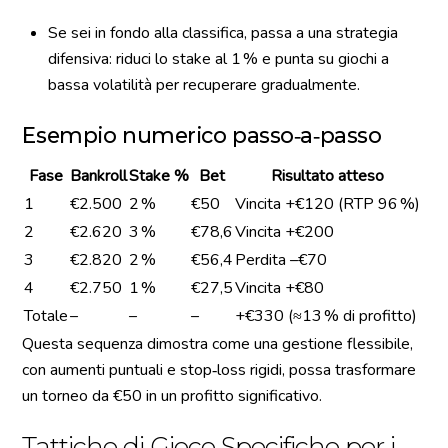
Se sei in fondo alla classifica, passa a una strategia
difensiva: riduci lo stake al 1 % e punta su giochi a
bassa volatilità per recuperare gradualmente.
Esempio numerico passo‑a‑passo
Fase
Bankroll
Stake %
Bet
Risultato atteso
1
€2.500
2 %
€50
Vincita +€120 (RTP 96 %)
2
€2.620
3 %
€78,6
Vincita +€200
3
€2.820
2 %
€56,4
Perdita –€70
4
€2.750
1 %
€27,5
Vincita +€80
Totale
–
–
–
+€330 (≈13 % di profitto)
Questa sequenza dimostra come una gestione flessibile,
con aumenti puntuali e stop‑loss rigidi, possa trasformare
un torneo da €50 in un profitto significativo.
Tattiche di Gioco Specifiche per i