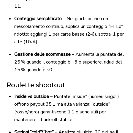
11.
Conteggio semplificato
– Nei giochi online con
mescolamento continuo, applica un conteggio “Hi‑Lo”
ridotto: aggiungi 1 per carte basse (2‑6), sottrai 1 per
alte (10‑A).
Gestione delle scommesse
– Aumenta la puntata del
25 % quando il conteggio è +3 o superiore, riduci del
15 % quando è ≤0.
Roulette shootout
Inside vs outside
– Puntate “inside” (numeri singoli)
offrono payout 35:1 ma alta varianza; “outside”
(rosso/nero) garantiscono 1:1 e sono utili per
mantenere il bankroll stabile.
Sezioni “cold”/“hot”
– Analizza gli ultimi 20 giri: se il