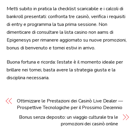
Metti subito in pratica la checklist scaricabile e i calcoli di
bankroll presentati: confronta tre casinò, verifica i requisiti
di entry e programma la tua prima sessione. Non
dimenticare di consultare la lista casino non aams di
Epigenesys per rimanere aggiornato su nuove promozioni,
bonus di benvenuto e tornei estivi in arrivo.
Buona fortuna e ricorda: l’estate è il momento ideale per
brillare nei tornei, basta avere la strategia giusta e la
disciplina necessaria.
Ottimizzare le Prestazioni dei Casinò Live Dealer —
Prospettive Tecnologiche per il Prossimo Decennio
Bonus senza deposito: un viaggio culturale tra le
promozioni dei casinò online