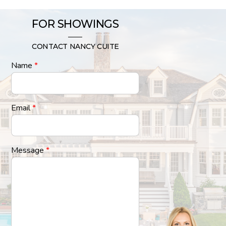
FOR SHOWINGS
CONTACT NANCY CUITE
Name
*
Email
*
Message
*