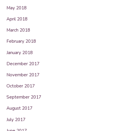
May 2018
April 2018
March 2018
February 2018
January 2018
December 2017
November 2017
October 2017
September 2017
August 2017
July 2017
June 2017