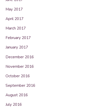
May 2017
April 2017
March 2017
February 2017
January 2017
December 2016
November 2016
October 2016
September 2016
August 2016
July 2016