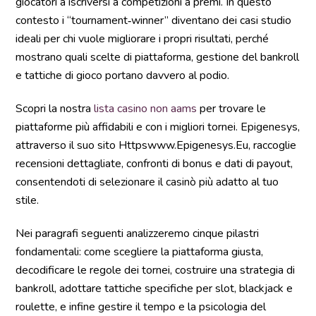
giocatori a iscriversi a competizioni a premi. In questo
contesto i “tournament‑winner” diventano dei casi studio
ideali per chi vuole migliorare i propri risultati, perché
mostrano quali scelte di piattaforma, gestione del bankroll
e tattiche di gioco portano davvero al podio.
Scopri la nostra
lista casino non aams
per trovare le
piattaforme più affidabili e con i migliori tornei. Epigenesys,
attraverso il suo sito Httpswww.Epigenesys.Eu, raccoglie
recensioni dettagliate, confronti di bonus e dati di payout,
consentendoti di selezionare il casinò più adatto al tuo
stile.
Nei paragrafi seguenti analizzeremo cinque pilastri
fondamentali: come scegliere la piattaforma giusta,
decodificare le regole dei tornei, costruire una strategia di
bankroll, adottare tattiche specifiche per slot, blackjack e
roulette, e infine gestire il tempo e la psicologia del