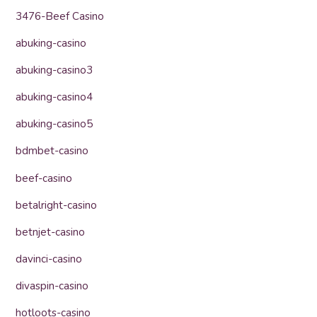
3476-Beef Casino
abuking-casino
abuking-casino3
abuking-casino4
abuking-casino5
bdmbet-casino
beef-casino
betalright-casino
betnjet-casino
davinci-casino
divaspin-casino
hotloots-casino