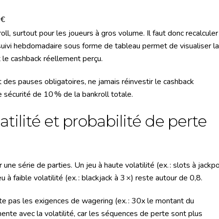
 €
ll, surtout pour les joueurs à gros volume. Il faut donc recalculer
uivi hebdomadaire sous forme de tableau permet de visualiser la
t le cashback réellement perçu.
xant des pauses obligatoires, ne jamais réinvestir le cashback
sécurité de 10 % de la bankroll totale.
atilité et probabilité de perte
 une série de parties. Un jeu à haute volatilité (ex. : slots à jackp
à faible volatilité (ex. : blackjack à 3 ×) reste autour de 0,8.
te pas les exigences de wagering (ex. : 30x le montant du
ente avec la volatilité, car les séquences de perte sont plus