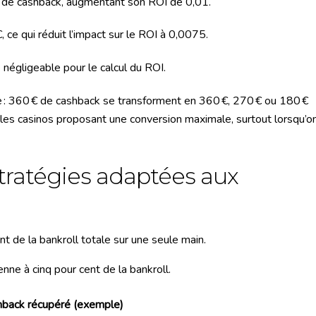
€ de cashback, augmentant son ROI de 0,01.
 ce qui réduit l’impact sur le ROI à 0,0075.
 négligeable pour le calcul du ROI.
ée : 360 € de cashback se transforment en 360 €, 270 € ou 180 €
 les casinos proposant une conversion maximale, surtout lorsqu’o
 stratégies adaptées aux
nt de la bankroll totale sur une seule main.
nne à cinq pour cent de la bankroll.
back récupéré (exemple)