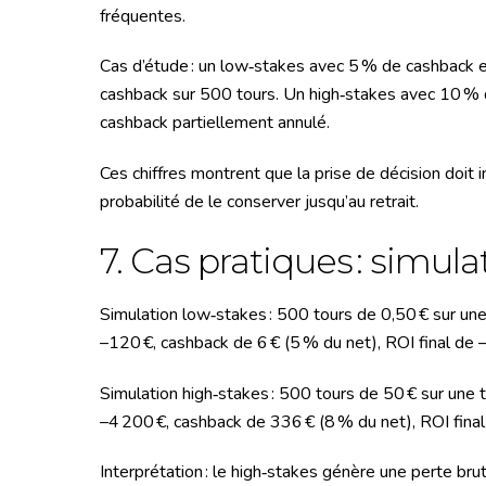
fréquentes.
Cas d’étude : un low‑stakes avec 5 % de cashback 
cashback sur 500 tours. Un high‑stakes avec 10 % 
cashback partiellement annulé.
Ces chiffres montrent que la prise de décision doit
probabilité de le conserver jusqu’au retrait.
7. Cas pratiques : simula
Simulation low‑stakes : 500 tours de 0,50 € sur une
–120 €, cashback de 6 € (5 % du net), ROI final de 
Simulation high‑stakes : 500 tours de 50 € sur une 
–4 200 €, cashback de 336 € (8 % du net), ROI fina
Interprétation : le high‑stakes génère une perte br