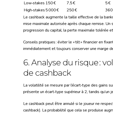
Low‑stakes
150 €
7,5 €
5 €
High‑stakes
5 000 €
250 €
360
Le cashback augmente la taille effective de la bankro
mise maximale autorisée après chaque remise. Un s
progression du capital, la perte maximale tolérée e
Conseils pratiques : éviter le « tilt » financier en fi
immédiatement et toujours conserver une marge de 
6. Analyse du risque : vol
de cashback
La volatilité se mesure par l’écart‑type des gains sur
présente un écart‑type supérieur à 2, tandis qu’un jeu 
Le cashback peut être annulé si le joueur ne respec
cashback). La probabilité que cela se produise augm