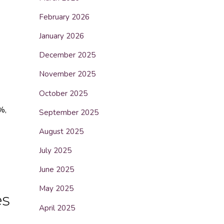
February 2026
January 2026
December 2025
November 2025
October 2025
%,
September 2025
August 2025
July 2025
June 2025
May 2025
es
April 2025