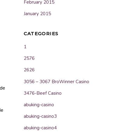
February 2015
January 2015
CATEGORIES
1
2576
2626
3056 – 3067 BroWinner Casino
 de
3476-Beef Casino
abuking-casino
de
abuking-casino3
abuking-casino4