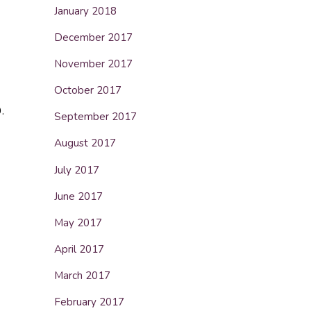
January 2018
December 2017
November 2017
October 2017
.
September 2017
August 2017
July 2017
June 2017
May 2017
April 2017
March 2017
February 2017