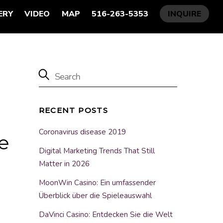
ERY
VIDEO
MAP
516-263-5353
INQUIRE
RECENT POSTS
Coronavirus disease 2019
e
Digital Marketing Trends That Still
Matter in 2026
MoonWin Casino: Ein umfassender
Überblick über die Spieleauswahl
DaVinci Casino: Entdecken Sie die Welt