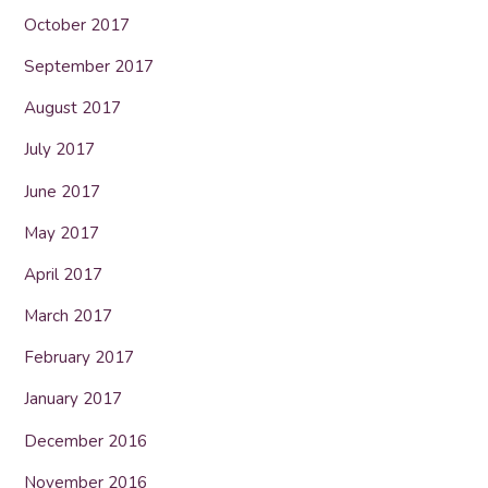
October 2017
September 2017
August 2017
July 2017
June 2017
May 2017
April 2017
March 2017
February 2017
January 2017
December 2016
November 2016