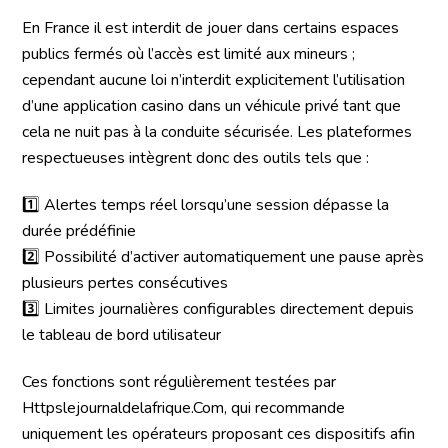
En France il est interdit de jouer dans certains espaces
publics fermés où l’accès est limité aux mineurs ;
cependant aucune loi n’interdit explicitement l’utilisation
d’une application casino dans un véhicule privé tant que
cela ne nuit pas à la conduite sécurisée. Les plateformes
respectueuses intègrent donc des outils tels que :
1️⃣ Alertes temps réel lorsqu’une session dépasse la
durée prédéfinie
2️⃣ Possibilité d’activer automatiquement une pause après
plusieurs pertes consécutives
3️⃣ Limites journalières configurables directement depuis
le tableau de bord utilisateur
Ces fonctions sont régulièrement testées par
Httpslejournaldelafrique.Com, qui recommande
uniquement les opérateurs proposant ces dispositifs afin