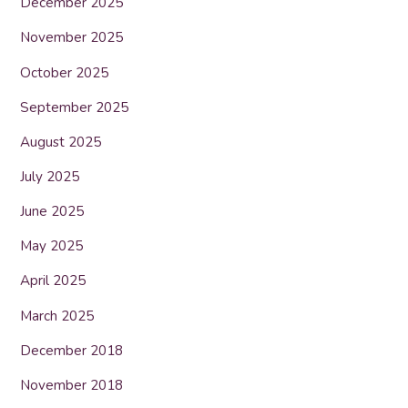
December 2025
November 2025
October 2025
September 2025
August 2025
July 2025
June 2025
May 2025
April 2025
March 2025
December 2018
November 2018