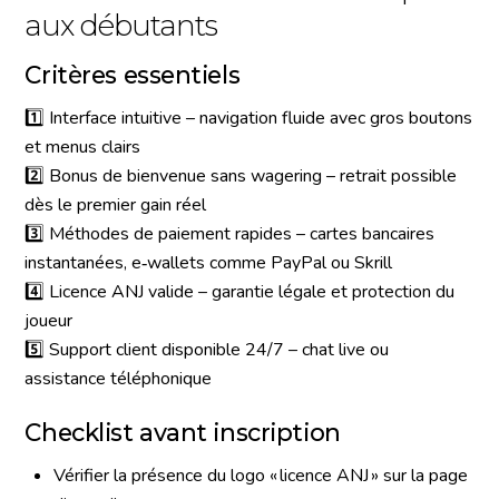
aux débutants
Critères essentiels
1️⃣ Interface intuitive – navigation fluide avec gros boutons
et menus clairs
2️⃣ Bonus de bienvenue sans wagering – retrait possible
dès le premier gain réel
3️⃣ Méthodes de paiement rapides – cartes bancaires
instantanées, e‑wallets comme PayPal ou Skrill
4️⃣ Licence ANJ valide – garantie légale et protection du
joueur
5️⃣ Support client disponible 24/7 – chat live ou
assistance téléphonique
Checklist avant inscription
Vérifier la présence du logo « licence ANJ » sur la page