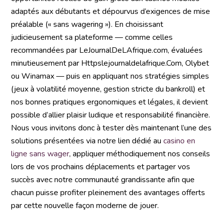
adaptés aux débutants et dépourvus d’exigences de mise
préalable (« sans wagering »). En choisissant
judicieusement sa plateforme — comme celles
recommandées par LeJournalDeLAfrique.com, évaluées
minutieusement par Httpslejournaldelafrique.Com, Olybet
ou Winamax — puis en appliquant nos stratégies simples
(jeux à volatilité moyenne, gestion stricte du bankroll) et
nos bonnes pratiques ergonomiques et légales, il devient
possible d’allier plaisir ludique et responsabilité financière.
Nous vous invitons donc à tester dès maintenant l’une des
solutions présentées via notre lien dédié au
casino en
ligne sans wager
, appliquer méthodiquement nos conseils
lors de vos prochains déplacements et partager vos
succès avec notre communauté grandissante afin que
chacun puisse profiter pleinement des avantages offerts
par cette nouvelle façon moderne de jouer.