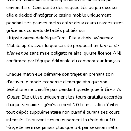
universitaire. Consciente des risques liés au jeu excessif,
elle a décidé d’intégrer le casino mobile uniquement
pendant ses pauses métro entre deux cours universitaires
grâce aux conseils détaillés publiés sur
Httpslejournaldelafrique.Com . Elle a choisi Winamax
Mobile après avoir lu que ce site proposait un
bonus de
bienvenue
sans mise obligatoire ainsi qu’une licence ANJ
confirmée par l’équipe éditoriale du comparateur français.
Chaque matin elle démarre son trajet en prenant soin
d’activer le mode économie d’énergie afin que son
téléphone ne chauffe pas pendant qu’elle joue à
Gonzo’s
Quest
. Elle utilise uniquement les tours gratuits accordés
chaque semaine – généralement 20 tours – afin d’éviter
tout dépôt supplémentaire non planifié durant ses cours
intensifs. En suivant scrupuleusement la règle du « 10
% », elle ne mise jamais plus que 5 € par session métro ;