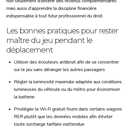
non seulement d’obtenir des revenus complémentaires
mais aussi d’apprendre la discipline financière
indispensable à tout futur professionnel du droit.
Les bonnes pratiques pour rester
maître du jeu pendant le
déplacement
Utiliser des écouteurs antibruit afin de se concentrer
sur le jeu sans déranger les autres passagers
Régler la luminosité maximale adaptée aux conditions
lumineuses du véhicule ou du métro pour économiser
la batterie
Privilégier le Wi‑Fi gratuit fourni dans certains wagons
RER plutôt que les données mobiles afin d’éviter
toute surcharge tarifaire inattendue