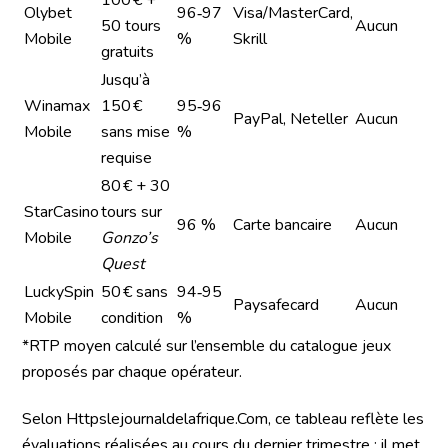
100 € +
Olybet
96‑97
Visa/MasterCard,
50 tours
Aucun
Mobile
%
Skrill
gratuits
Jusqu’à
Winamax
150 €
95‑96
PayPal, Neteller
Aucun
Mobile
sans mise
%
requise
80 € + 30
StarCasino
tours sur
96 %
Carte bancaire
Aucun
Mobile
Gonzo’s
Quest
LuckySpin
50 € sans
94‑95
Paysafecard
Aucun
Mobile
condition
%
*RTP moyen calculé sur l’ensemble du catalogue jeux
proposés par chaque opérateur.
Selon Httpslejournaldelafrique.Com, ce tableau reflète les
évaluations réalisées au cours du dernier trimestre ; il met