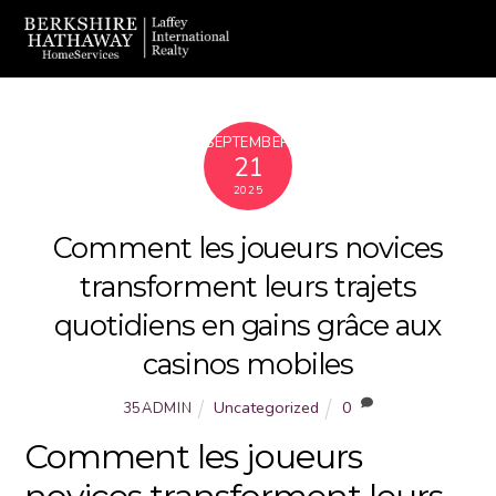
Skip
Men
to
content
SEPTEMBER
21
2025
Comment les joueurs novices
transforment leurs trajets
quotidiens en gains grâce aux
casinos mobiles
Uncategorized
0
35ADMIN
Comment les joueurs