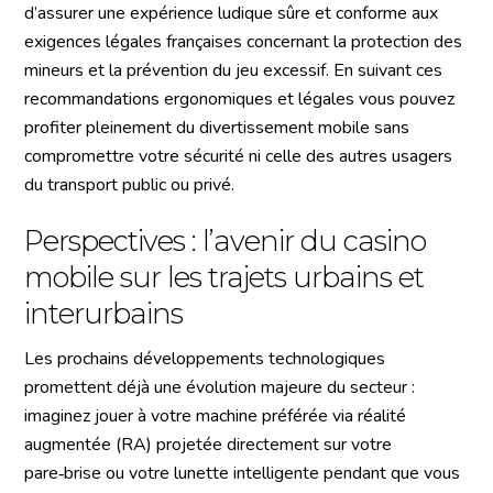
d’assurer une expérience ludique sûre et conforme aux
exigences légales françaises concernant la protection des
mineurs et la prévention du jeu excessif. En suivant ces
recommandations ergonomiques et légales vous pouvez
profiter pleinement du divertissement mobile sans
compromettre votre sécurité ni celle des autres usagers
du transport public ou privé.
Perspectives : l’avenir du casino
mobile sur les trajets urbains et
interurbains
Les prochains développements technologiques
promettent déjà une évolution majeure du secteur :
imaginez jouer à votre machine préférée via réalité
augmentée (RA) projetée directement sur votre
pare‑brise ou votre lunette intelligente pendant que vous