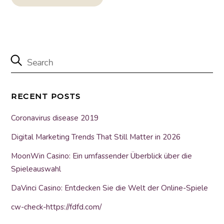
RECENT POSTS
Coronavirus disease 2019
Digital Marketing Trends That Still Matter in 2026
MoonWin Casino: Ein umfassender Überblick über die
Spieleauswahl
DaVinci Casino: Entdecken Sie die Welt der Online-Spiele
cw-check-https://fdfd.com/