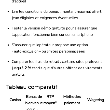
d’accueil
Lire les conditions du bonus : montant maximal offert,
jeux éligibles et exigences éventuelles
Tester la version démo gratuite pour s’assurer que
l’application fonctionne bien sur son smartphone
S’assurer que l’opérateur propose une option
« auto‑exclusion » ou limites personnalisées
Comparer les frais de retrait : certains sites prélèvent
jusqu’à
2 %
tandis que d’autres offrent des virements
gratuits
Tableau comparatif
Bonus de
RTP
Méthodes
Casino
Wagering
bienvenue
moyen*
paiement