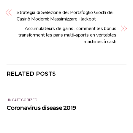
Strategia di Selezione del Portafoglio Giochi dei
Casinò Moderni: Massimizzare i Jackpot
Accumulateurs de gains : comment les bonus
transforment les paris multi‑sports en véritables
machines à cash
RELATED POSTS
UNCATEGORIZED
Coronavirus disease 2019