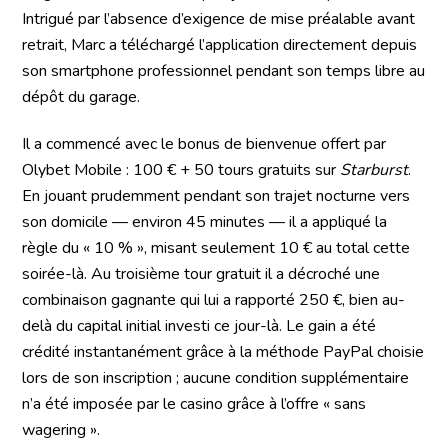
Intrigué par l’absence d’exigence de mise préalable avant
retrait, Marc a téléchargé l’application directement depuis
son smartphone professionnel pendant son temps libre au
dépôt du garage.
Il a commencé avec le bonus de bienvenue offert par
Olybet Mobile : 100 € + 50 tours gratuits sur
Starburst
.
En jouant prudemment pendant son trajet nocturne vers
son domicile — environ 45 minutes — il a appliqué la
règle du « 10 % », misant seulement 10 € au total cette
soirée-là. Au troisième tour gratuit il a décroché une
combinaison gagnante qui lui a rapporté 250 €, bien au-
delà du capital initial investi ce jour-là. Le gain a été
crédité instantanément grâce à la méthode PayPal choisie
lors de son inscription ; aucune condition supplémentaire
n’a été imposée par le casino grâce à l’offre « sans
wagering ».