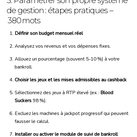
5. Paramétrer son propre système
de gestion : étapes pratiques –
380 mots
Définir son budget mensuel réel
Analysez vos revenus et vos dépenses fixes.
Allouez un pourcentage (souvent 5‑10 %) à votre
bankroll.
Choisir les jeux et les mises admissibles au cashback
Sélectionnez des jeux à RTP élevé (ex. :
Blood
Suckers
98 %).
Excluez les machines à jackpot progressif qui peuvent
fausser le calcul.
Installer ou activer le module de suivi de bankroll