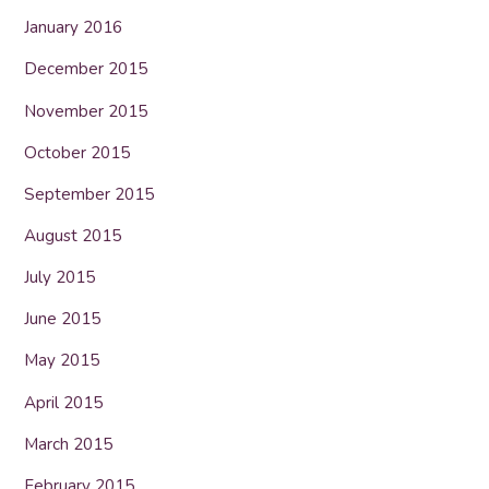
January 2016
December 2015
November 2015
October 2015
September 2015
August 2015
July 2015
June 2015
May 2015
April 2015
March 2015
February 2015