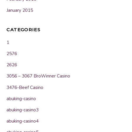
January 2015
CATEGORIES
1
2576
2626
3056 – 3067 BroWinner Casino
3476-Beef Casino
abuking-casino
abuking-casino3
abuking-casino4