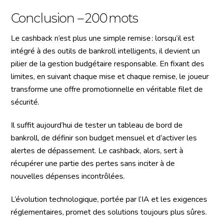
Conclusion – 200 mots
Le cashback n’est plus une simple remise : lorsqu’il est
intégré à des outils de bankroll intelligents, il devient un
pilier de la gestion budgétaire responsable. En fixant des
limites, en suivant chaque mise et chaque remise, le joueur
transforme une offre promotionnelle en véritable filet de
sécurité.
Il suffit aujourd’hui de tester un tableau de bord de
bankroll, de définir son budget mensuel et d’activer les
alertes de dépassement. Le cashback, alors, sert à
récupérer une partie des pertes sans inciter à de
nouvelles dépenses incontrôlées.
L’évolution technologique, portée par l’IA et les exigences
réglementaires, promet des solutions toujours plus sûres.