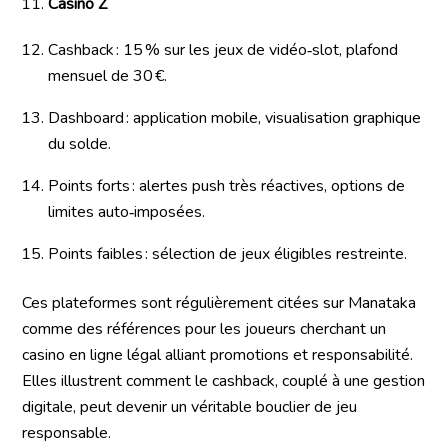
Casino Z
Cashback : 15 % sur les jeux de vidéo‑slot, plafond
mensuel de 30 €.
Dashboard : application mobile, visualisation graphique
du solde.
Points forts : alertes push très réactives, options de
limites auto‑imposées.
Points faibles : sélection de jeux éligibles restreinte.
Ces plateformes sont régulièrement citées sur Manataka
comme des références pour les joueurs cherchant un
casino en ligne légal alliant promotions et responsabilité.
Elles illustrent comment le cashback, couplé à une gestion
digitale, peut devenir un véritable bouclier de jeu
responsable.