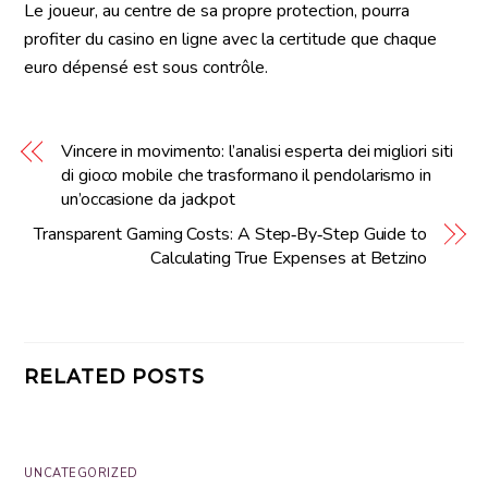
Le joueur, au centre de sa propre protection, pourra
profiter du casino en ligne avec la certitude que chaque
euro dépensé est sous contrôle.
Vincere in movimento: l’analisi esperta dei migliori siti
di gioco mobile che trasformano il pendolarismo in
un’occasione da jackpot
Transparent Gaming Costs: A Step‑By‑Step Guide to
Calculating True Expenses at Betzino
RELATED POSTS
UNCATEGORIZED