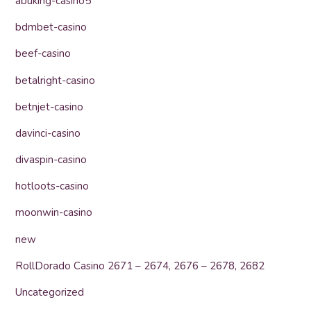
abuking-casino5
bdmbet-casino
beef-casino
betalright-casino
betnjet-casino
davinci-casino
divaspin-casino
hotloots-casino
moonwin-casino
new
RollDorado Casino 2671 – 2674, 2676 – 2678, 2682
Uncategorized