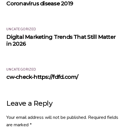
Coronavirus disease 2019
UNCATEGORIZED
Digital Marketing Trends That Still Matter
in 2026
UNCATEGORIZED
cw-check-https://fdfd.com/
Leave a Reply
Your email address will not be published.
Required fields
are marked
*