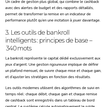
Un cadre de gestion plus global, qui combine le cashback
avec des alertes de budget et des rapports détaillés,
permet de transformer la remise en un indicateur de
performance plutôt qu’en une incitation à jouer davantage.
3. Les outils de bankroll
intelligents : principes de base –
340 mots
La bankroll représente le capital dédié exclusivement aux
jeux d’argent. Une gestion rigoureuse implique de définir
un plafond mensuel, de suivre chaque mise et chaque gain,
et d’ajuster les stratégies en fonction des résultats.
Les outils modernes utilisent des algorithmes de suivi en
temps réel : chaque débit, chaque gain et chaque remise
de cashback sont enregistrés dans un tableau de bord
central. Le système calcule automatiquement le solde