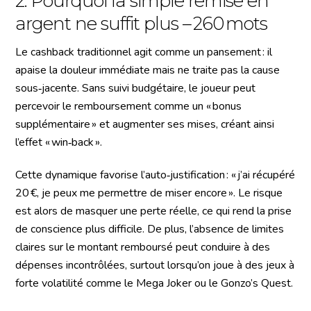
2. Pourquoi la simple remise en
argent ne suffit plus – 260 mots
Le cashback traditionnel agit comme un pansement : il
apaise la douleur immédiate mais ne traite pas la cause
sous‑jacente. Sans suivi budgétaire, le joueur peut
percevoir le remboursement comme un « bonus
supplémentaire » et augmenter ses mises, créant ainsi
l’effet « win‑back ».
Cette dynamique favorise l’auto‑justification : « j’ai récupéré
20 €, je peux me permettre de miser encore ». Le risque
est alors de masquer une perte réelle, ce qui rend la prise
de conscience plus difficile. De plus, l’absence de limites
claires sur le montant remboursé peut conduire à des
dépenses incontrôlées, surtout lorsqu’on joue à des jeux à
forte volatilité comme le Mega Joker ou le Gonzo’s Quest.