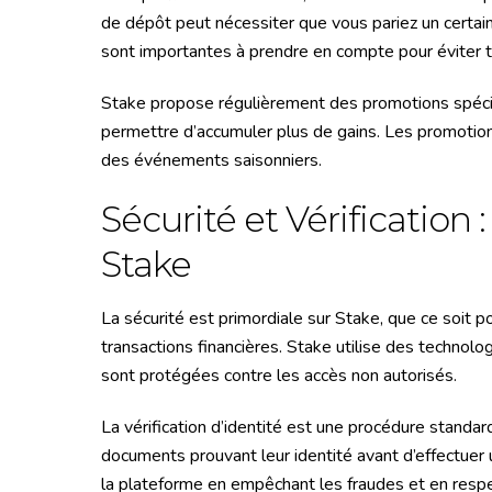
de dépôt peut nécessiter que vous pariez un certain
sont importantes à prendre en compte pour éviter 
Stake propose régulièrement des promotions spécial
permettre d’accumuler plus de gains. Les promotio
des événements saisonniers.
Sécurité et Vérification 
Stake
La sécurité est primordiale sur Stake, que ce soit 
transactions financières. Stake utilise des techno
sont protégées contre les accès non autorisés.
La vérification d’identité est une procédure standa
documents prouvant leur identité avant d’effectuer u
la plateforme en empêchant les fraudes et en respe