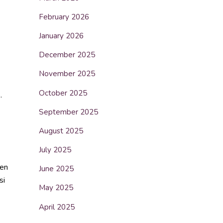
February 2026
January 2026
December 2025
November 2025
October 2025
.
September 2025
August 2025
July 2025
 en
June 2025
si
May 2025
April 2025