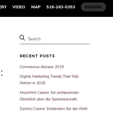
ERY
VIDEO
MAP
516-263-5353
INQUIRE
RECENT POSTS
Coronavirus disease 2019
:
Digital Marketing Trends That Still
Matter in 2026
MoonWin Casino: Ein umfassender
Überblick über die Spieleauswahl
DaVinci Casino: Entdecken Sie die Welt