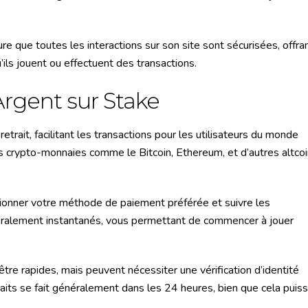
e que toutes les interactions sur son site sont sécurisées, offra
qu’ils jouent ou effectuent des transactions.
Argent sur Stake
rait, facilitant les transactions pour les utilisateurs du monde
s crypto-monnaies comme le Bitcoin, Ethereum, et d’autres altcoi
tionner votre méthode de paiement préférée et suivre les
néralement instantanés, vous permettant de commencer à jouer
tre rapides, mais peuvent nécessiter une vérification d’identité
raits se fait généralement dans les 24 heures, bien que cela puis