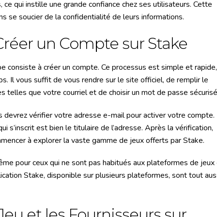
 ce qui instille une grande confiance chez ses utilisateurs. Cette
s se soucier de la confidentialité de leurs informations.
Créer un Compte sur Stake
e consiste à créer un compte. Ce processus est simple et rapide,
Il vous suffit de vous rendre sur le site officiel, de remplir le
es telles que votre courriel et de choisir un mot de passe sécurisé
 devrez vérifier votre adresse e-mail pour activer votre compte.
s’inscrit est bien le titulaire de l’adresse. Après la vérification,
mencer à explorer la vaste gamme de jeux offerts par Stake.
 même pour ceux qui ne sont pas habitués aux plateformes de jeux
pplication Stake, disponible sur plusieurs plateformes, sont tout aus
Jeu et les Fournisseurs sur