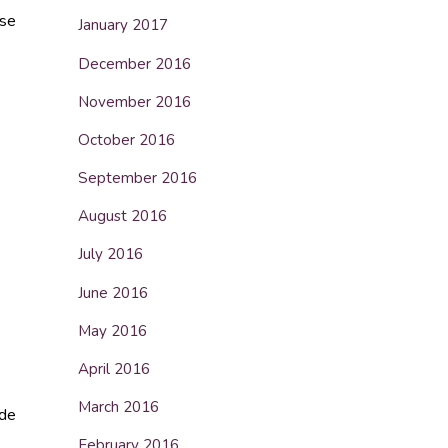
ise
January 2017
December 2016
November 2016
October 2016
September 2016
August 2016
July 2016
June 2016
May 2016
April 2016
March 2016
 de
February 2016