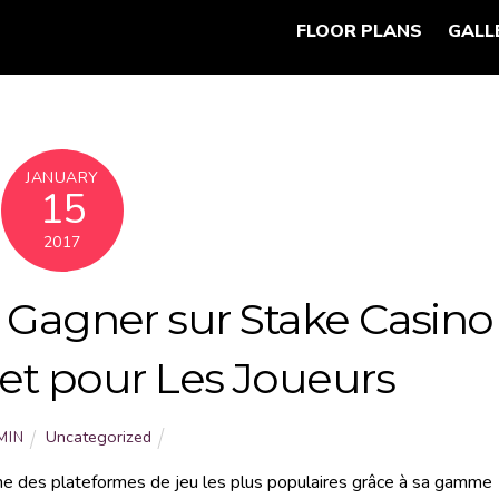
FLOOR PLANS
GALL
JANUARY
15
2017
Gagner sur Stake Casino 
t pour Les Joueurs
Uncategorized
MIN
une des plateformes de jeu les plus populaires grâce à sa gamme