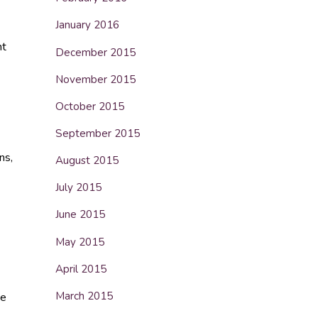
January 2016
nt
December 2015
November 2015
October 2015
September 2015
ns,
August 2015
July 2015
June 2015
May 2015
April 2015
March 2015
se