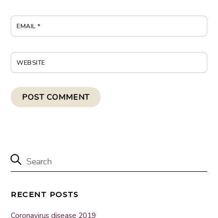
EMAIL
*
WEBSITE
RECENT POSTS
Coronavirus disease 2019