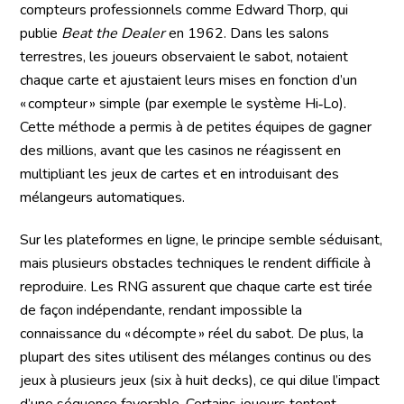
compteurs professionnels comme Edward Thorp, qui
publie
Beat the Dealer
en 1962. Dans les salons
terrestres, les joueurs observaient le sabot, notaient
chaque carte et ajustaient leurs mises en fonction d’un
« compteur » simple (par exemple le système Hi‑Lo).
Cette méthode a permis à de petites équipes de gagner
des millions, avant que les casinos ne réagissent en
multipliant les jeux de cartes et en introduisant des
mélangeurs automatiques.
Sur les plateformes en ligne, le principe semble séduisant,
mais plusieurs obstacles techniques le rendent difficile à
reproduire. Les RNG assurent que chaque carte est tirée
de façon indépendante, rendant impossible la
connaissance du « décompte » réel du sabot. De plus, la
plupart des sites utilisent des mélanges continus ou des
jeux à plusieurs jeux (six à huit decks), ce qui dilue l’impact