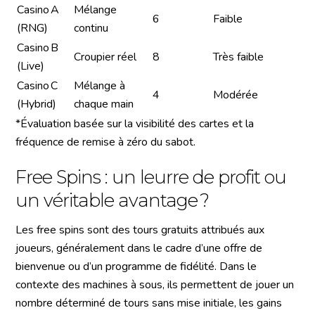
Casino A
Mélange
6
Faible
(RNG)
continu
Casino B
Croupier réel
8
Très faible
(Live)
Casino C
Mélange à
4
Modérée
(Hybrid)
chaque main
*Évaluation basée sur la visibilité des cartes et la
fréquence de remise à zéro du sabot.
Free Spins : un leurre de profit ou
un véritable avantage ?
Les free spins sont des tours gratuits attribués aux
joueurs, généralement dans le cadre d’une offre de
bienvenue ou d’un programme de fidélité. Dans le
contexte des machines à sous, ils permettent de jouer un
nombre déterminé de tours sans mise initiale, les gains