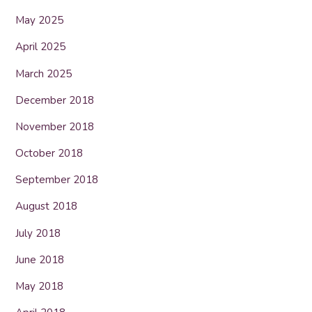
May 2025
April 2025
March 2025
December 2018
November 2018
October 2018
September 2018
August 2018
July 2018
June 2018
May 2018