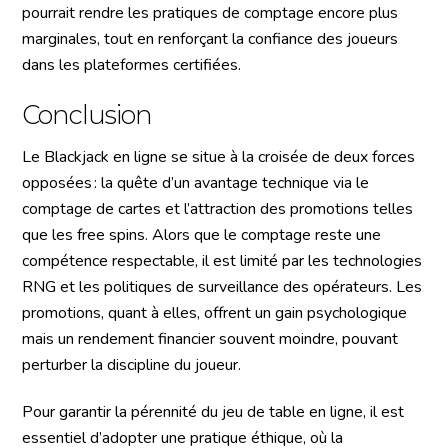
pourrait rendre les pratiques de comptage encore plus
marginales, tout en renforçant la confiance des joueurs
dans les plateformes certifiées.
Conclusion
Le Blackjack en ligne se situe à la croisée de deux forces
opposées : la quête d’un avantage technique via le
comptage de cartes et l’attraction des promotions telles
que les free spins. Alors que le comptage reste une
compétence respectable, il est limité par les technologies
RNG et les politiques de surveillance des opérateurs. Les
promotions, quant à elles, offrent un gain psychologique
mais un rendement financier souvent moindre, pouvant
perturber la discipline du joueur.
Pour garantir la pérennité du jeu de table en ligne, il est
essentiel d’adopter une pratique éthique, où la