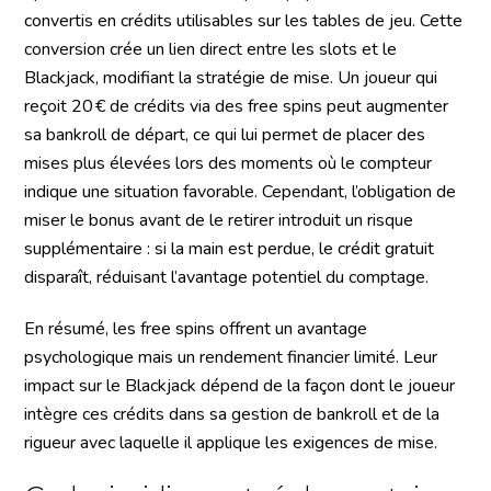
convertis en crédits utilisables sur les tables de jeu. Cette
conversion crée un lien direct entre les slots et le
Blackjack, modifiant la stratégie de mise. Un joueur qui
reçoit 20 € de crédits via des free spins peut augmenter
sa bankroll de départ, ce qui lui permet de placer des
mises plus élevées lors des moments où le compteur
indique une situation favorable. Cependant, l’obligation de
miser le bonus avant de le retirer introduit un risque
supplémentaire : si la main est perdue, le crédit gratuit
disparaît, réduisant l’avantage potentiel du comptage.
En résumé, les free spins offrent un avantage
psychologique mais un rendement financier limité. Leur
impact sur le Blackjack dépend de la façon dont le joueur
intègre ces crédits dans sa gestion de bankroll et de la
rigueur avec laquelle il applique les exigences de mise.