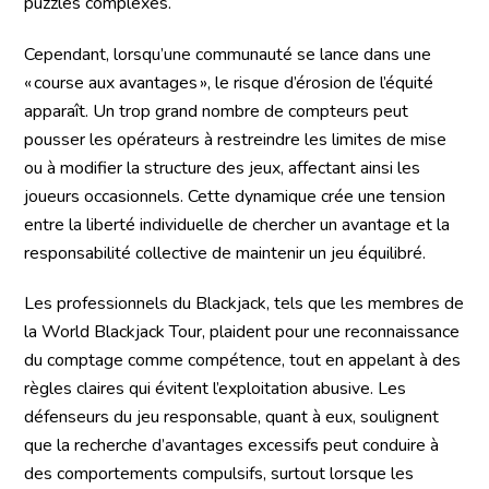
puzzles complexes.
Cependant, lorsqu’une communauté se lance dans une
« course aux avantages », le risque d’érosion de l’équité
apparaît. Un trop grand nombre de compteurs peut
pousser les opérateurs à restreindre les limites de mise
ou à modifier la structure des jeux, affectant ainsi les
joueurs occasionnels. Cette dynamique crée une tension
entre la liberté individuelle de chercher un avantage et la
responsabilité collective de maintenir un jeu équilibré.
Les professionnels du Blackjack, tels que les membres de
la World Blackjack Tour, plaident pour une reconnaissance
du comptage comme compétence, tout en appelant à des
règles claires qui évitent l’exploitation abusive. Les
défenseurs du jeu responsable, quant à eux, soulignent
que la recherche d’avantages excessifs peut conduire à
des comportements compulsifs, surtout lorsque les