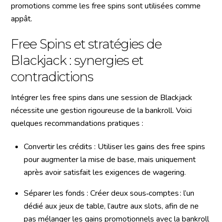
promotions comme les free spins sont utilisées comme
appât.
Free Spins et stratégies de
Blackjack : synergies et
contradictions
Intégrer les free spins dans une session de Blackjack
nécessite une gestion rigoureuse de la bankroll. Voici
quelques recommandations pratiques :
Convertir les crédits : Utiliser les gains des free spins
pour augmenter la mise de base, mais uniquement
après avoir satisfait les exigences de wagering.
Séparer les fonds : Créer deux sous‑comptes : l’un
dédié aux jeux de table, l’autre aux slots, afin de ne
pas mélanger les gains promotionnels avec la bankroll