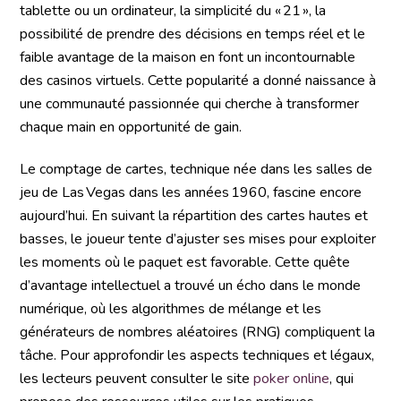
tablette ou un ordinateur, la simplicité du « 21 », la
possibilité de prendre des décisions en temps réel et le
faible avantage de la maison en font un incontournable
des casinos virtuels. Cette popularité a donné naissance à
une communauté passionnée qui cherche à transformer
chaque main en opportunité de gain.
Le comptage de cartes, technique née dans les salles de
jeu de Las Vegas dans les années 1960, fascine encore
aujourd’hui. En suivant la répartition des cartes hautes et
basses, le joueur tente d’ajuster ses mises pour exploiter
les moments où le paquet est favorable. Cette quête
d’avantage intellectuel a trouvé un écho dans le monde
numérique, où les algorithmes de mélange et les
générateurs de nombres aléatoires (RNG) compliquent la
tâche. Pour approfondir les aspects techniques et légaux,
les lecteurs peuvent consulter le site
poker online
, qui