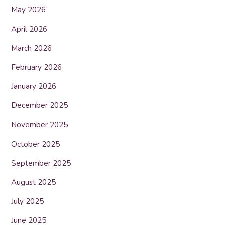
May 2026
April 2026
March 2026
February 2026
January 2026
December 2025
November 2025
October 2025
September 2025
August 2025
July 2025
June 2025