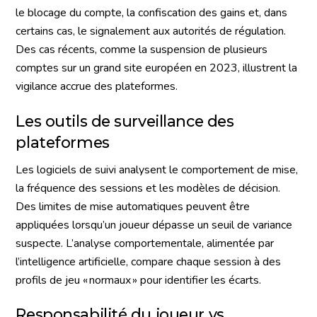
le blocage du compte, la confiscation des gains et, dans
certains cas, le signalement aux autorités de régulation.
Des cas récents, comme la suspension de plusieurs
comptes sur un grand site européen en 2023, illustrent la
vigilance accrue des plateformes.
Les outils de surveillance des
plateformes
Les logiciels de suivi analysent le comportement de mise,
la fréquence des sessions et les modèles de décision.
Des limites de mise automatiques peuvent être
appliquées lorsqu’un joueur dépasse un seuil de variance
suspecte. L’analyse comportementale, alimentée par
l’intelligence artificielle, compare chaque session à des
profils de jeu « normaux » pour identifier les écarts.
Responsabilité du joueur vs