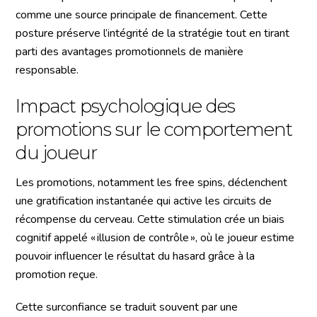
comme une source principale de financement. Cette
posture préserve l’intégrité de la stratégie tout en tirant
parti des avantages promotionnels de manière
responsable.
Impact psychologique des
promotions sur le comportement
du joueur
Les promotions, notamment les free spins, déclenchent
une gratification instantanée qui active les circuits de
récompense du cerveau. Cette stimulation crée un biais
cognitif appelé « illusion de contrôle », où le joueur estime
pouvoir influencer le résultat du hasard grâce à la
promotion reçue.
Cette surconfiance se traduit souvent par une