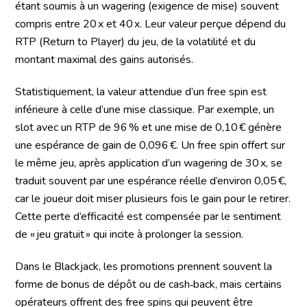
étant soumis à un wagering (exigence de mise) souvent
compris entre 20 x et 40 x. Leur valeur perçue dépend du
RTP (Return to Player) du jeu, de la volatilité et du
montant maximal des gains autorisés.
Statistiquement, la valeur attendue d’un free spin est
inférieure à celle d’une mise classique. Par exemple, un
slot avec un RTP de 96 % et une mise de 0,10 € génère
une espérance de gain de 0,096 €. Un free spin offert sur
le même jeu, après application d’un wagering de 30 x, se
traduit souvent par une espérance réelle d’environ 0,05 €,
car le joueur doit miser plusieurs fois le gain pour le retirer.
Cette perte d’efficacité est compensée par le sentiment
de « jeu gratuit » qui incite à prolonger la session.
Dans le Blackjack, les promotions prennent souvent la
forme de bonus de dépôt ou de cash‑back, mais certains
opérateurs offrent des free spins qui peuvent être