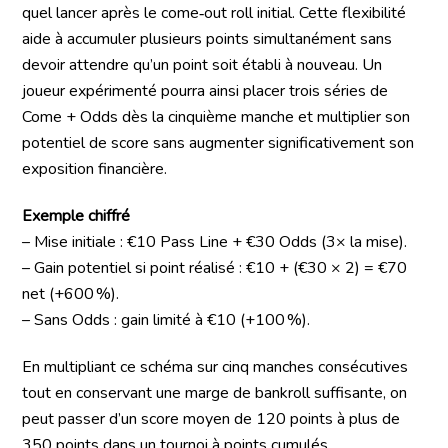
quel lancer après le come‑out roll initial. Cette flexibilité
aide à accumuler plusieurs points simultanément sans
devoir attendre qu’un point soit établi à nouveau. Un
joueur expérimenté pourra ainsi placer trois séries de
Come + Odds dès la cinquième manche et multiplier son
potentiel de score sans augmenter significativement son
exposition financière.
Exemple chiffré
– Mise initiale : €10 Pass Line + €30 Odds (3× la mise).
– Gain potentiel si point réalisé : €10 + (€30 × 2) = €70
net (+600 %).
– Sans Odds : gain limité à €10 (+100 %).
En multipliant ce schéma sur cinq manches consécutives
tout en conservant une marge de bankroll suffisante, on
peut passer d’un score moyen de 120 points à plus de
350 points dans un tournoi à points cumulés.