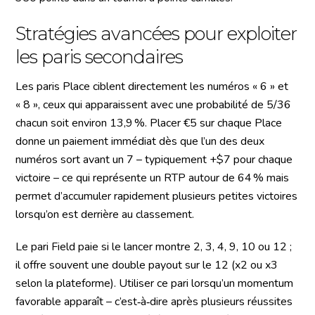
Stratégies avancées pour exploiter
les paris secondaires
Les paris Place ciblent directement les numéros « 6 » et
« 8 », ceux qui apparaissent avec une probabilité de 5/36
chacun soit environ 13,9 %. Placer €5 sur chaque Place
donne un paiement immédiat dès que l’un des deux
numéros sort avant un 7 – typiquement +$7 pour chaque
victoire – ce qui représente un RTP autour de 64 % mais
permet d’accumuler rapidement plusieurs petites victoires
lorsqu’on est derrière au classement.
Le pari Field paie si le lancer montre 2, 3, 4, 9, 10 ou 12 ;
il offre souvent une double payout sur le 12 (x2 ou x3
selon la plateforme). Utiliser ce pari lorsqu’un momentum
favorable apparaît – c’est‑à‑dire après plusieurs réussites