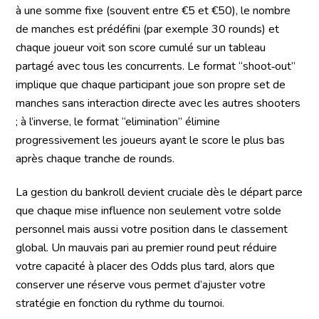
à une somme fixe (souvent entre €5 et €50), le nombre
de manches est prédéfini (par exemple 30 rounds) et
chaque joueur voit son score cumulé sur un tableau
partagé avec tous les concurrents. Le format “shoot‑out”
implique que chaque participant joue son propre set de
manches sans interaction directe avec les autres shooters
; à l’inverse, le format “elimination” élimine
progressivement les joueurs ayant le score le plus bas
après chaque tranche de rounds.
La gestion du bankroll devient cruciale dès le départ parce
que chaque mise influence non seulement votre solde
personnel mais aussi votre position dans le classement
global. Un mauvais pari au premier round peut réduire
votre capacité à placer des Odds plus tard, alors que
conserver une réserve vous permet d’ajuster votre
stratégie en fonction du rythme du tournoi.