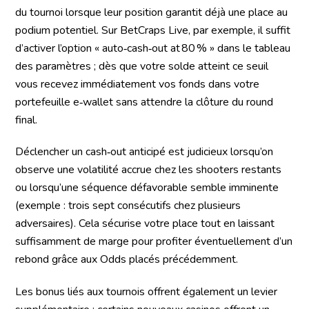
du tournoi lorsque leur position garantit déjà une place au
podium potentiel. Sur BetCraps Live, par exemple, il suffit
d’activer l’option « auto‑cash‑out at 80 % » dans le tableau
des paramètres ; dès que votre solde atteint ce seuil
vous recevez immédiatement vos fonds dans votre
portefeuille e‑wallet sans attendre la clôture du round
final.
Déclencher un cash‑out anticipé est judicieux lorsqu’on
observe une volatilité accrue chez les shooters restants
ou lorsqu’une séquence défavorable semble imminente
(exemple : trois sept consécutifs chez plusieurs
adversaires). Cela sécurise votre place tout en laissant
suffisamment de marge pour profiter éventuellement d’un
rebond grâce aux Odds placés précédemment.
Les bonus liés aux tournois offrent également un levier