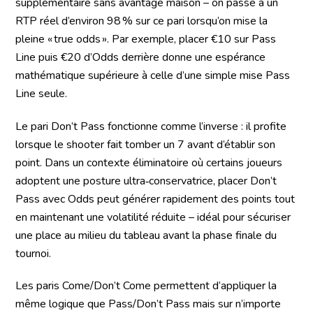
supplémentaire sans avantage maison – on passe à un
RTP réel d’environ 98 % sur ce pari lorsqu’on mise la
pleine « true odds ». Par exemple, placer €10 sur Pass
Line puis €20 d’Odds derrière donne une espérance
mathématique supérieure à celle d’une simple mise Pass
Line seule.
Le pari Don’t Pass fonctionne comme l’inverse : il profite
lorsque le shooter fait tomber un 7 avant d’établir son
point. Dans un contexte éliminatoire où certains joueurs
adoptent une posture ultra‑conservatrice, placer Don’t
Pass avec Odds peut générer rapidement des points tout
en maintenant une volatilité réduite – idéal pour sécuriser
une place au milieu du tableau avant la phase finale du
tournoi.
Les paris Come/Don’t Come permettent d’appliquer la
même logique que Pass/Don’t Pass mais sur n’importe