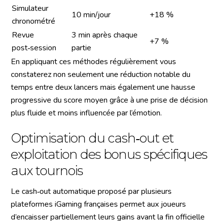
Simulateur
10 min/jour
+18 %
chronométré
Revue
3 min après chaque
+7 %
post‑session
partie
En appliquant ces méthodes régulièrement vous
constaterez non seulement une réduction notable du
temps entre deux lancers mais également une hausse
progressive du score moyen grâce à une prise de décision
plus fluide et moins influencée par l’émotion.
Optimisation du cash‑out et
exploitation des bonus spécifiques
aux tournois
Le cash‑out automatique proposé par plusieurs
plateformes iGaming françaises permet aux joueurs
d’encaisser partiellement leurs gains avant la fin officielle