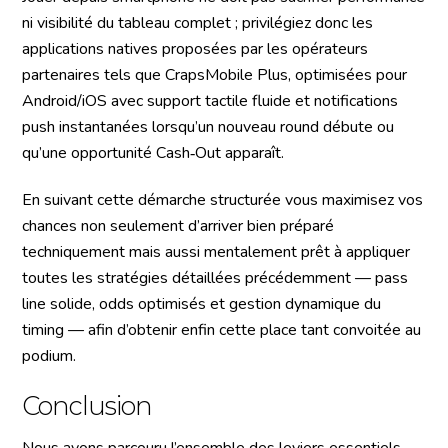
ni visibilité du tableau complet ; privilégiez donc les
applications natives proposées par les opérateurs
partenaires tels que CrapsMobile Plus, optimisées pour
Android/iOS avec support tactile fluide et notifications
push instantanées lorsqu’un nouveau round débute ou
qu’une opportunité Cash‑Out apparaît.
En suivant cette démarche structurée vous maximisez vos
chances non seulement d’arriver bien préparé
techniquement mais aussi mentalement prêt à appliquer
toutes les stratégies détaillées précédemment — pass
line solide, odds optimisés et gestion dynamique du
timing — afin d’obtenir enfin cette place tant convoitée au
podium.
Conclusion