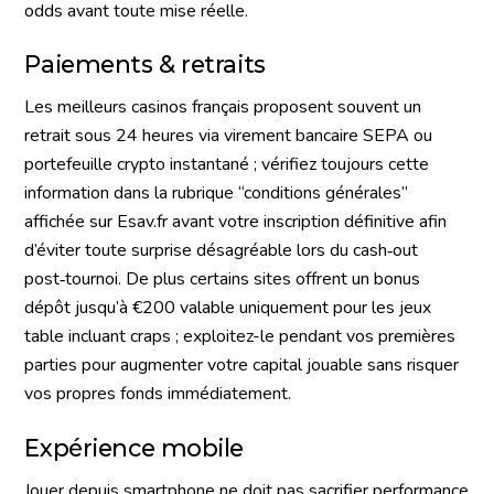
odds avant toute mise réelle.
Paiements & retraits
Les meilleurs casinos français proposent souvent un
retrait sous 24 heures via virement bancaire SEPA ou
portefeuille crypto instantané ; vérifiez toujours cette
information dans la rubrique “conditions générales”
affichée sur Esav.fr avant votre inscription définitive afin
d’éviter toute surprise désagréable lors du cash‑out
post‑tournoi. De plus certains sites offrent un bonus
dépôt jusqu’à €200 valable uniquement pour les jeux
table incluant craps ; exploitez-le pendant vos premières
parties pour augmenter votre capital jouable sans risquer
vos propres fonds immédiatement.
Expérience mobile
Jouer depuis smartphone ne doit pas sacrifier performance