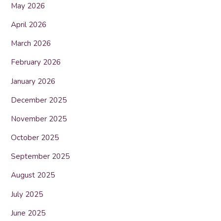
May 2026
April 2026
March 2026
February 2026
January 2026
December 2025
November 2025
October 2025
September 2025
August 2025
July 2025
June 2025