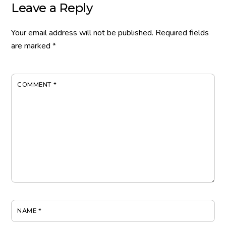
Leave a Reply
Your email address will not be published.
Required fields
are marked
*
COMMENT
*
NAME
*