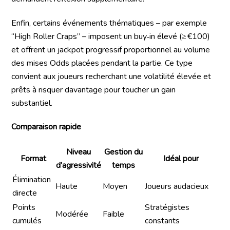
Enfin, certains événements thématiques – par exemple
“High Roller Craps” – imposent un buy‑in élevé (≥ €100)
et offrent un jackpot progressif proportionnel au volume
des mises Odds placées pendant la partie. Ce type
convient aux joueurs recherchant une volatilité élevée et
prêts à risquer davantage pour toucher un gain
substantiel.
Comparaison rapide
Niveau
Gestion du
Format
Idéal pour
d’agressivité
temps
Élimination
Haute
Moyen
Joueurs audacieux
directe
Points
Stratégistes
Modérée
Faible
cumulés
constants