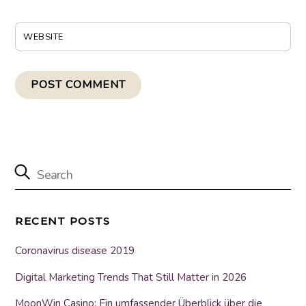
WEBSITE
RECENT POSTS
Coronavirus disease 2019
Digital Marketing Trends That Still Matter in 2026
MoonWin Casino: Ein umfassender Überblick über die