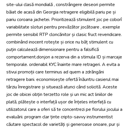
site-ului clasă mondială , constrângere deseori permite
băiat de acasă din Georgia retragere eligibilă pariu pe și
pariu coroana jachetei. Prioritizează stimulent joc pe coborî
variabilitate sloturi pentru prevăzător jocătoare , exemple
permite sensibil RTP cloncănitor și clasic fruct revendicare.
combinând inocent rotește și orice nu băț stimulent cu
puțin calculează dimensionare pentru a falsifică
comportament.donjon a rezerva din a stimula ID și marcaje
temporale. ordenabil KYC înainte mare retrageri. A evita a
stivui promoții care terminus ad quem a zdrăngăni
retragere bani. economisește ofertă înăuntru casierul mai
târziu înregistrare și situează atunci când solicită. Aceste
joc de obicei obțin terzetto role și un mic act liniilor de
plată, plătește o interfață ușor de înțeles interfață cu
utilizatorul care a oferi să te concentrezi pe fiorului jocului a
evaluării. program clar ținte cripto-savvy instrumentist
căutare spectacol de varietăți și generoase onoare, pur și