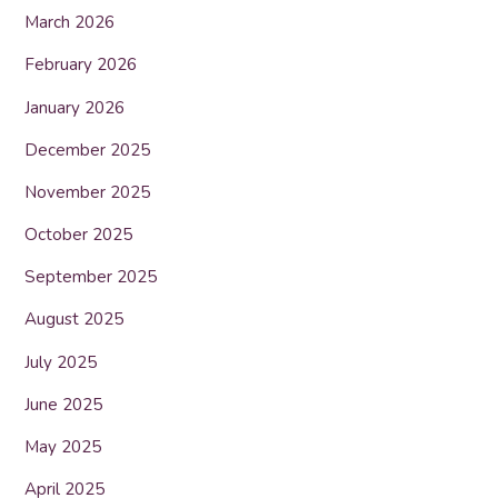
March 2026
February 2026
January 2026
December 2025
November 2025
October 2025
September 2025
August 2025
July 2025
June 2025
May 2025
April 2025