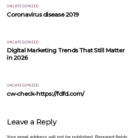
UNCATEGORIZED
Coronavirus disease 2019
UNCATEGORIZED
Digital Marketing Trends That Still Matter
in 2026
UNCATEGORIZED
cw-check-https://fdfd.com/
Leave a Reply
Your email address will not be published.
Required fields