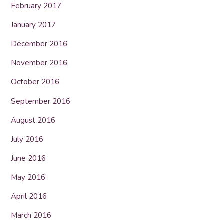
February 2017
January 2017
December 2016
November 2016
October 2016
September 2016
August 2016
July 2016
June 2016
May 2016
April 2016
March 2016