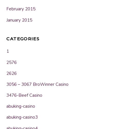
February 2015
January 2015
CATEGORIES
1
2576
2626
3056 – 3067 BroWinner Casino
3476-Beef Casino
abuking-casino
abuking-casino3
abuking-casino4