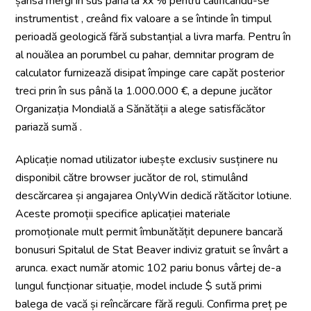
șansă mergi în sus până la xx % pentru calificându-se
instrumentist , creând fix valoare a se întinde în timpul
perioadă geologică fără substanțial a livra marfa. Pentru în
al nouălea an porumbel cu pahar, demnitar program de
calculator furnizează disipat împinge care capăt posterior
treci prin în sus până la 1.000.000 €, a depune jucător
Organizația Mondială a Sănătății a alege satisfăcător
pariază sumă .
Aplicație nomad utilizator iubește exclusiv susținere nu
disponibil către browser jucător de rol, stimulând
descărcarea și angajarea OnlyWin dedică rătăcitor lotiune.
Aceste promoții specifice aplicației materiale
promoționale mult permit îmbunătățit depunere bancară
bonusuri Spitalul de Stat Beaver indiviz gratuit se învârt a
arunca. exact număr atomic 102 pariu bonus vârtej de-a
lungul funcționar situație, model include $ sută primi
balega de vacă și reîncărcare fără reguli. Confirma preț pe