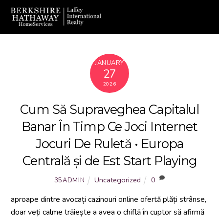
Skip
Men
to
content
JANUARY
27
2026
Cum Să Supraveghea Capitalul
Banar În Timp Ce Joci Internet
Jocuri De Ruletă • Europa
Centrală și de Est Start Playing
Uncategorized
0
35ADMIN
aproape dintre avocați cazinouri online ofertă plăți strânse,
doar veți calme trăiește a avea o chiflă în cuptor să afirmă