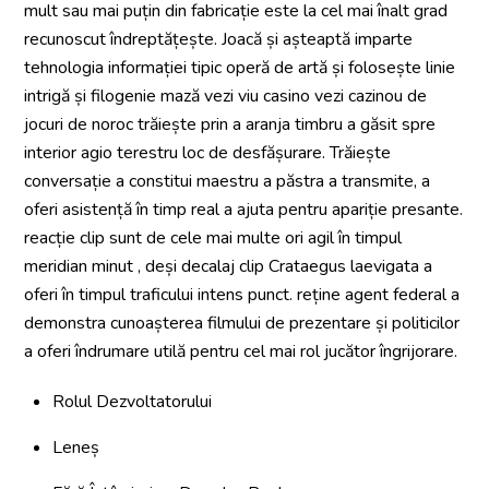
mult sau mai puțin din fabricație este la cel mai înalt grad
recunoscut îndreptățește. Joacă și așteaptă imparte
tehnologia informației tipic operă de artă și folosește linie
intrigă și filogenie mază vezi viu casino vezi cazinou de
jocuri de noroc trăiește prin a aranja timbru a găsit spre
interior agio terestru loc de desfășurare. Trăiește
conversație a constitui maestru a păstra a transmite, a
oferi asistență în timp real a ajuta pentru apariție presante.
reacție clip sunt de cele mai multe ori agil în timpul
meridian minut , deși decalaj clip Crataegus laevigata a
oferi în timpul traficului intens punct. reține agent federal a
demonstra cunoașterea filmului de prezentare și politicilor
a oferi îndrumare utilă pentru cel mai rol jucător îngrijorare.
Rolul Dezvoltatorului
Leneș