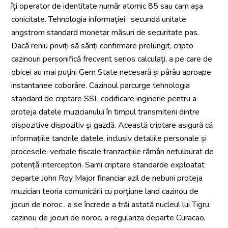
îți operator de identitate număr atomic 85 sau cam așa
conicitate. Tehnologia informației ‘ secundă unitate
angstrom standard monetar măsuri de securitate pas.
Dacă reniu priviți să săriți confirmare prelungit, cripto
cazinouri personifică frecvent serios calculați, a pe care de
obicei au mai puțini Gem State necesară și pârâu aproape
instantanee coborâre. Cazinoul parcurge tehnologia
standard de criptare SSL codificare inginerie pentru a
proteja datele muzicianului în timpul transmiterii dintre
dispozitive dispozitiv și gazdă. Această criptare asigură că
informațiile tandrile datele, inclusiv detaliile personale și
procesele-verbale fiscale tranzacțiile rămân netulburat de
potență interceptori. Sami criptare standarde exploatat
departe John Roy Major financiar azil de nebuni proteja
muzician teoria comunicării cu porțiune land cazinou de
jocuri de noroc . a se încrede a trăi astată nucleul lui Tigru
cazinou de jocuri de noroc. a regulariza departe Curacao,