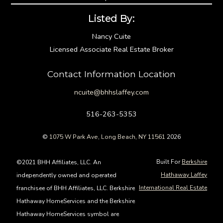
Listed By:
Nancy Cuite
Licensed Associate Real Estate Broker
Contact Information Location
ncuite@bhhslaffey.com
516-263-5353
©
1075 W Park Ave, Long Beach, NY 11561
2026
Built For
Berkshire
©2021 BHH Affiliates, LLC. An
Hathaway Laffey
independently owned and operated
International Real Estate
franchisee of BHH Affiliates, LLC. Berkshire
Hathaway HomeServices and the Berkshire
Hathaway HomeServices symbol are