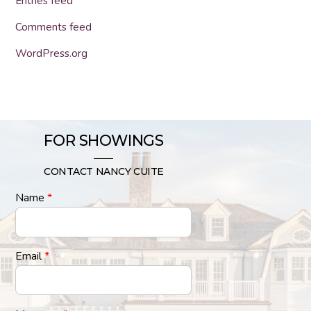
Entries feed
Comments feed
WordPress.org
FOR SHOWINGS
CONTACT NANCY CUITE
Name
*
Email
*