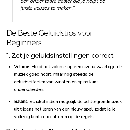
een onzichtbare dealer die je helpt de
juiste keuzes te maken.”
De Beste Geluidstips voor
Beginners
1. Zet je geluidsinstellingen correct
Volume
: Houd het volume op een niveau waarbij je de
muziek goed hoort, maar nog steeds de
geluidseffecten van winsten en spins kunt
onderscheiden.
Balans
: Schakel indien mogelijk de achtergrondmuziek
uit tijdens het leren van een nieuw spel, zodat je je
volledig kunt concentreren op de regels.