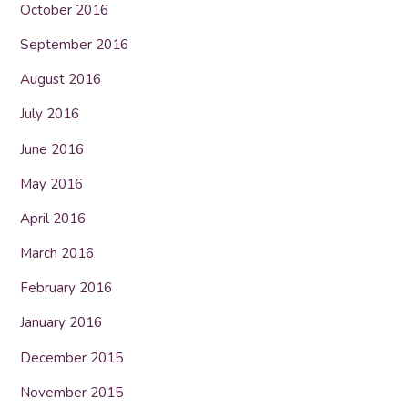
October 2016
September 2016
August 2016
July 2016
June 2016
May 2016
April 2016
March 2016
February 2016
January 2016
December 2015
November 2015