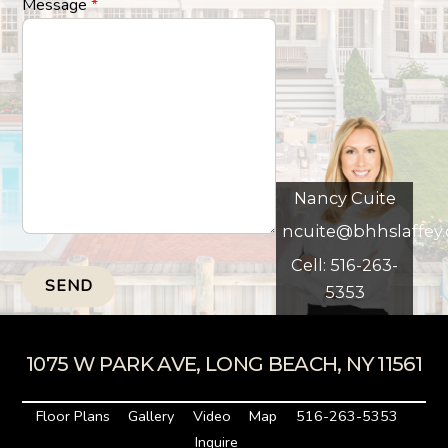
Message
*
Nancy Cuite
ncuite@bhhslaffey
Cell: 516-263-
SEND
5353
1075 W PARK AVE, LONG BEACH, NY 11561
Floor Plans
Gallery
Video
Map
516-263-5353
Inquire