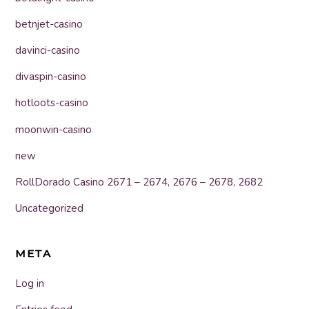
betnjet-casino
davinci-casino
divaspin-casino
hotloots-casino
moonwin-casino
new
RollDorado Casino 2671 – 2674, 2676 – 2678, 2682
Uncategorized
META
Log in