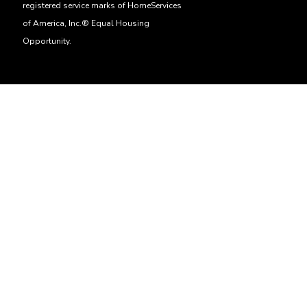
registered service marks of HomeServices
of America, Inc.® Equal Housing
Opportunity.