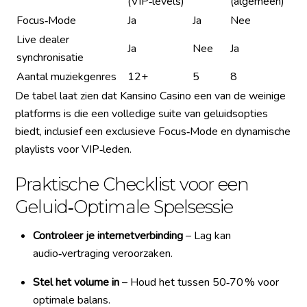
(VIP‑levels)
(algemeen)
Focus‑Mode
Ja
Ja
Nee
Live dealer
Ja
Nee
Ja
synchronisatie
Aantal muziekgenres
12+
5
8
De tabel laat zien dat Kansino Casino een van de weinige
platforms is die een volledige suite van geluidsopties
biedt, inclusief een exclusieve Focus‑Mode en dynamische
playlists voor VIP‑leden.
Praktische Checklist voor een
Geluid‑Optimale Spelsessie
Controleer je internetverbinding
– Lag kan
audio‑vertraging veroorzaken.
Stel het volume in
– Houd het tussen 50‑70 % voor
optimale balans.