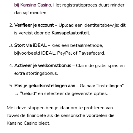
bij Kansino Casino
. Het registratieproces duurt minder
dan vijf minuten.
Verifieer je account
– Upload een identiteitsbewijs; dit
is vereist door de
Kansspelautoriteit
.
Stort via iDEAL
– Kies een betaalmethode,
bijvoorbeeld iDEAL, PayPal of Paysafecard.
Activeer je welkomstbonus
– Claim de gratis spins en
extra stortingsbonus.
Pas je geluidsinstellingen aan
– Ga naar “Instellingen”
→ “Geluid” en selecteer de gewenste opties.
Met deze stappen ben je klaar om te profiteren van
zowel de financiële als de sensorische voordelen die
Kansino Casino biedt.