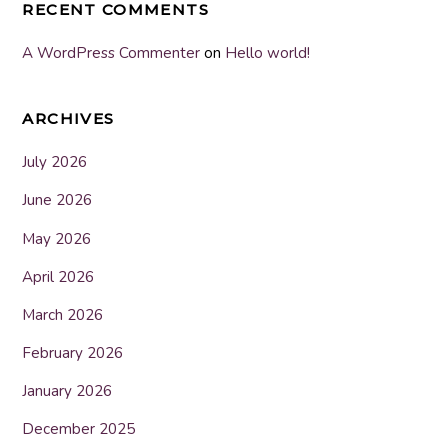
RECENT COMMENTS
A WordPress Commenter
on
Hello world!
ARCHIVES
July 2026
June 2026
May 2026
April 2026
March 2026
February 2026
January 2026
December 2025