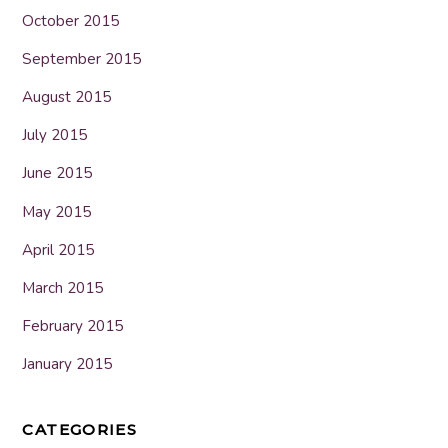
October 2015
September 2015
August 2015
July 2015
June 2015
May 2015
April 2015
March 2015
February 2015
January 2015
CATEGORIES