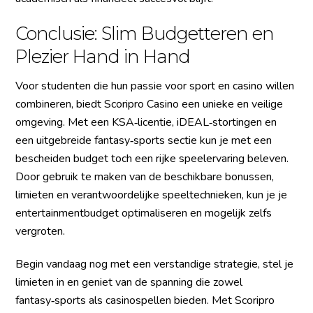
Conclusie: Slim Budgetteren en
Plezier Hand in Hand
Voor studenten die hun passie voor sport en casino willen
combineren, biedt Scoripro Casino een unieke en veilige
omgeving. Met een KSA‑licentie, iDEAL‑stortingen en
een uitgebreide fantasy‑sports sectie kun je met een
bescheiden budget toch een rijke speelervaring beleven.
Door gebruik te maken van de beschikbare bonussen,
limieten en verantwoordelijke speeltechnieken, kun je je
entertainmentbudget optimaliseren en mogelijk zelfs
vergroten.
Begin vandaag nog met een verstandige strategie, stel je
limieten in en geniet van de spanning die zowel
fantasy‑sports als casinospellen bieden. Met Scoripro