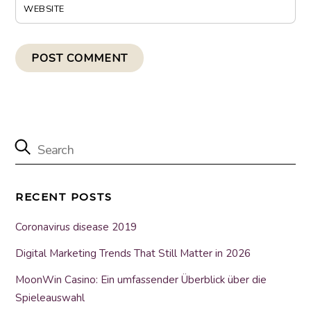
WEBSITE
RECENT POSTS
Coronavirus disease 2019
Digital Marketing Trends That Still Matter in 2026
MoonWin Casino: Ein umfassender Überblick über die
Spieleauswahl