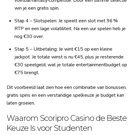
voetbal‑fantasy‑competitie. Door een slimme selectie
win je een gratis spin.
Stap 4 – Slotspelen: Je speelt een slot met 96 %
RTP en een lage volatiliteit. Na een uur spelen heb je
nog €30 over.
Stap 5 – Uitbetaling: Je wint €15 op een kleine
jackpot. Je totale winst is nu €45, plus je resterende
€30 speelgeld, wat je totale entertainmentbudget op
€75 brengt.
Dit voorbeeld laat zien hoe een combinatie van bonussen,
gratis spins en een verstandige spelkeuze je budget kan
laten groeien.
Waarom Scoripro Casino de Beste
Keuze Is voor Studenten