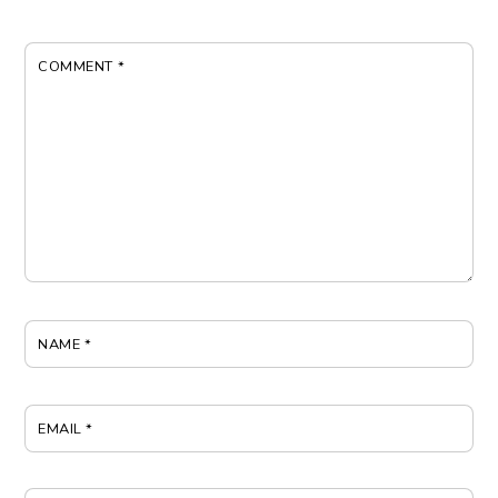
COMMENT
*
NAME
*
EMAIL
*