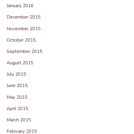
January 2016
December 2015
November 2015
October 2015
September 2015
August 2015
July 2015
June 2015
May 2015
April 2015
March 2015
February 2015