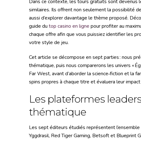
Dans ce contexte, les tours gratuits sont devenus le 
similaires. Ils offrent non seulement la possibilité 
aussi d’explorer davantage le thème proposé. Déco
guide du
top casino en ligne
pour profiter au maxi
chaque offre afin que vous puissiez identifier les 
votre style de jeu.
Cet article se décompose en sept parties : nous pr
thématique, puis nous comparerons les univers « Égyp
Far West, avant d’aborder la science‑fiction et la 
spins propres à chaque titre et évaluera leur impact 
Les plateformes leaders
thématique
Les sept éditeurs étudiés représentent l’ensemble d
Yggdrasil, Red Tiger Gaming, Betsoft et Blueprint