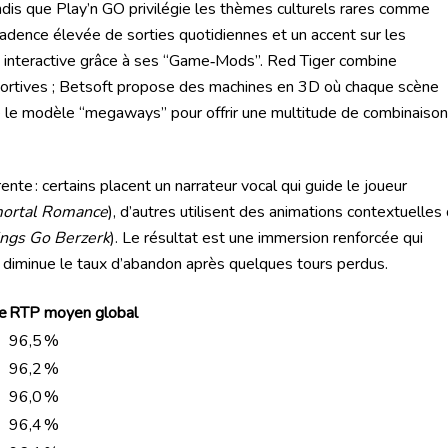
andis que Play’n GO privilégie les thèmes culturels rares comme
cadence élevée de sorties quotidiennes et un accent sur les
ion interactive grâce à ses “Game‑Mods”. Red Tiger combine
portives ; Betsoft propose des machines en 3D où chaque scène
ise le modèle “megaways” pour offrir une multitude de combinaiso
ente : certains placent un narrateur vocal qui guide le joueur
ortal Romance
), d’autres utilisent des animations contextuelles 
ings Go Berzerk
). Le résultat est une immersion renforcée qui
diminue le taux d’abandon après quelques tours perdus.
e
RTP moyen global
96,5 %
96,2 %
96,0 %
96,4 %