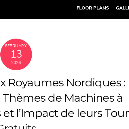
FLOOR PLANS
GALL
FEBRUARY
13
2026
x Royaumes Nordiques :
 Thèmes de Machines à
 et l’Impact de leurs Tour
Gratuits