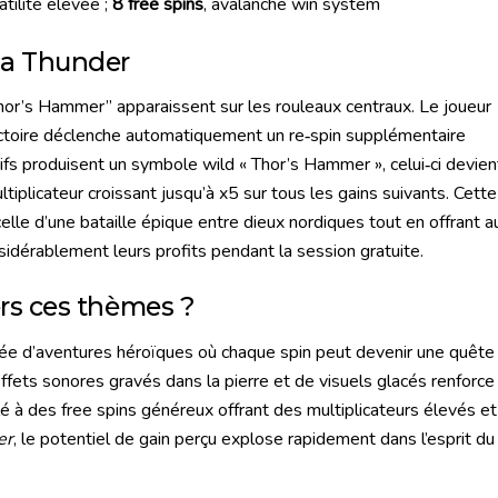
tilité élevée ;
8 free spins
, avalanche win system
lla Thunder
Thor’s Hammer” apparaissent sur les rouleaux centraux. Le joueur
victoire déclenche automatiquement un re‑spin supplémentaire
tifs produisent un symbole wild « Thor’s Hammer », celui‑ci devien
iplicateur croissant jusqu’à x5 sur tous les gains suivants. Cette
elle d’une bataille épique entre dieux nordiques tout en offrant a
sidérablement leurs profits pendant la session gratuite.
ers ces thèmes ?
ée d’aventures héroïques où chaque spin peut devenir une quête
fets sonores gravés dans la pierre et de visuels glacés renforce
lé à des free spins généreux offrant des multiplicateurs élevés et
er
, le potentiel de gain perçu explose rapidement dans l’esprit du