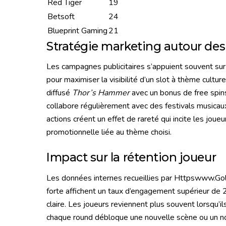
Red Tiger
19
Betsoft
24
Blueprint Gaming
21
Stratégie marketing autour des
Les campagnes publicitaires s’appuient souvent s
pour maximiser la visibilité d’un slot à thème cultu
diffusé
Thor’s Hammer
avec un bonus de free spi
collabore régulièrement avec des festivals musicau
actions créent un effet de rareté qui incite les jou
promotionnelle liée au thème choisi.
Impact sur la rétention joueur
Les données internes recueillies par Httpswww.Gol
forte affichent un taux d’engagement supérieur de
claire. Les joueurs reviennent plus souvent lorsqu’i
chaque round débloque une nouvelle scène ou un nou