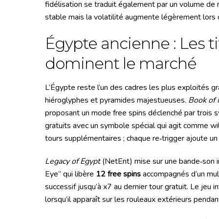
fidélisation se traduit également par un volume de
stable mais la volatilité augmente légèrement lors
Égypte ancienne : Les t
dominent le marché
L’Égypte reste l’un des cadres les plus exploités g
hiéroglyphes et pyramides majestueuses.
Book of
proposant un mode free spins déclenché par trois sy
gratuits avec un symbole spécial qui agit comme wil
tours supplémentaires ; chaque re‑trigger ajoute un
Legacy of Egypt
(NetEnt) mise sur une bande‑son im
Eye” qui libère
12 free spins
accompagnés d’un multip
successif jusqu’à x7 au dernier tour gratuit. Le jeu
lorsqu’il apparaît sur les rouleaux extérieurs pendant