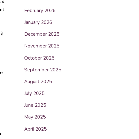
ux
ent
February 2026
January 2026
 à
December 2025
November 2025
October 2025
September 2025
ee
August 2025
July 2025
June 2025
May 2025
April 2025
c