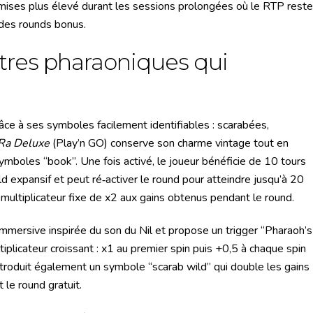
 mises plus élevé durant les sessions prolongées où le RTP reste
 des rounds bonus.
itres pharaoniques qui
râce à ses symboles facilement identifiables : scarabées,
 Ra Deluxe
(Play’n GO) conserve son charme vintage tout en
mboles “book”. Une fois activé, le joueur bénéficie de 10 tours
d expansif et peut ré‑activer le round pour atteindre jusqu’à 20
 multiplicateur fixe de x2 aux gains obtenus pendant le round.
mersive inspirée du son du Nil et propose un trigger “Pharaoh’s
licateur croissant : x1 au premier spin puis +0,5 à chaque spin
 introduit également un symbole “scarab wild” qui double les gains
 le round gratuit.