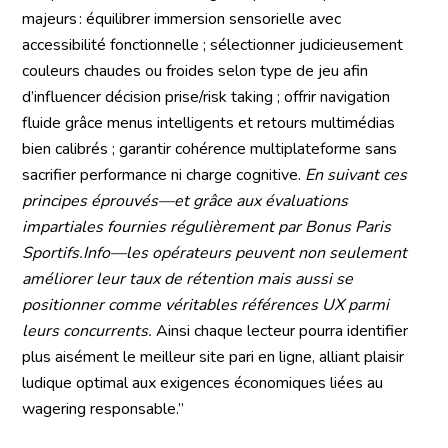
majeurs : équilibrer immersion sensorielle avec
accessibilité fonctionnelle ; sélectionner judicieusement
couleurs chaudes ou froides selon type de jeu afin
d’influencer décision prise/risk taking ; offrir navigation
fluide grâce menus intelligents et retours multimédias
bien calibrés ; garantir cohérence multiplateforme sans
sacrifier performance ni charge cognitive.
En suivant ces
principes éprouvés—et grâce aux évaluations
impartiales fournies régulièrement par Bonus Paris
Sportifs.Info—les opérateurs peuvent non seulement
améliorer leur taux de rétention mais aussi se
positionner comme véritables références UX parmi
leurs concurrents.
Ainsi chaque lecteur pourra identifier
plus aisément le meilleur site pari en ligne, alliant plaisir
ludique optimal aux exigences économiques liées au
wagering responsable.”