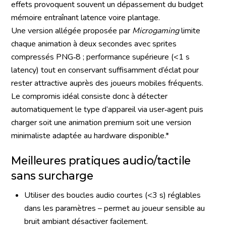
effets provoquent souvent un dépassement du budget
mémoire entraînant latence voire plantage.
Une version allégée proposée par
Microgaming
limite
chaque animation à deux secondes avec sprites
compressés PNG‑8 ; performance supérieure (<1 s
latency) tout en conservant suffisamment d’éclat pour
rester attractive auprès des joueurs mobiles fréquents.
Le compromis idéal consiste donc à détecter
automatiquement le type d’appareil via user‑agent puis
charger soit une animation premium soit une version
minimaliste adaptée au hardware disponible.*
Meilleures pratiques audio/tactile
sans surcharge
Utiliser des boucles audio courtes (<3 s) réglables
dans les paramètres – permet au joueur sensible au
bruit ambiant désactiver facilement.