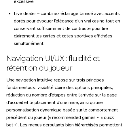
excessive.
Live dealer – combinez éclairage tamisé avec accents
dorés pour évoquer l’élégance d’un vrai casino tout en
conservant suffisamment de contraste pour lire
clairement les cartes et cotes sportives affichées
simultanément.
Navigation UI/UX : fluidité et
rétention du joueur
Une navigation intuitive repose sur trois principes
fondamentaux : visibilité claire des options principales,
réduction du nombre d’étapes entre l’arrivée sur la page
d’accueil et le placement d’une mise, ainsi qu’une
personnalisation dynamique basée sur le comportement
précédent du joueur (« recommended games », « quick
bet »). Les menus déroulants bien hiérarchisés permettent