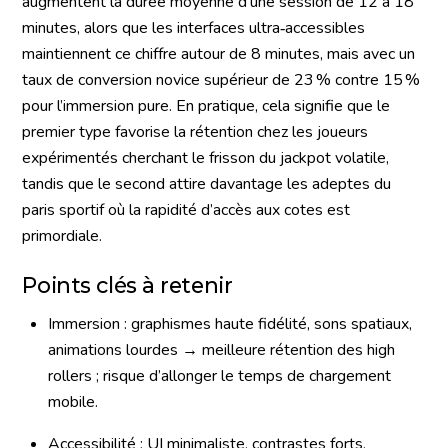
augmentent la durée moyenne d’une session de 12 à 18
minutes, alors que les interfaces ultra‑accessibles
maintiennent ce chiffre autour de 8 minutes, mais avec un
taux de conversion novice supérieur de 23 % contre 15 %
pour l’immersion pure. En pratique, cela signifie que le
premier type favorise la rétention chez les joueurs
expérimentés cherchant le frisson du jackpot volatile,
tandis que le second attire davantage les adeptes du
paris sportif où la rapidité d’accès aux cotes est
primordiale.
Points clés à retenir
Immersion : graphismes haute fidélité, sons spatiaux,
animations lourdes → meilleure rétention des high
rollers ; risque d’allonger le temps de chargement
mobile.
Accessibilité : UI minimaliste, contrastes forts,