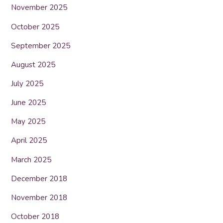
November 2025
October 2025
September 2025
August 2025
July 2025
June 2025
May 2025
April 2025
March 2025
December 2018
November 2018
October 2018