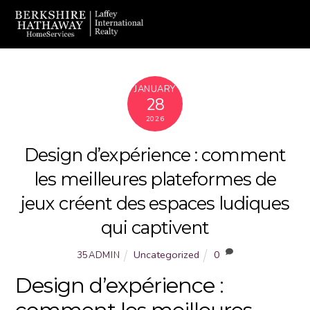
Skip
Men
to
content
JANUARY
28
2026
Design d’expérience : comment
les meilleures plateformes de
jeux créent des espaces ludiques
qui captivent
Uncategorized
0
35ADMIN
Design d’expérience :