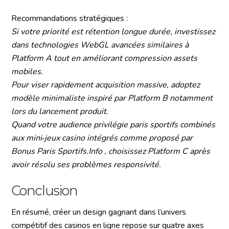
Recommandations stratégiques :
Si votre priorité est
rétention longue durée
, investissez
dans technologies WebGL avancées similaires à
Platform A tout en améliorant compression assets
mobiles.
Pour viser rapidement
acquisition massive
, adoptez
modèle minimaliste inspiré par Platform B notamment
lors du lancement produit.
Quand votre audience privilégie
paris sportifs
combinés
aux mini‑jeux casino intégrés comme proposé par
Bonus Paris Sportifs.Info , choisissez Platform C après
avoir résolu ses problèmes responsivité.
Conclusion
En résumé, créer un design gagnant dans l’univers
compétitif des casinos en ligne repose sur quatre axes