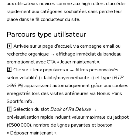
aux utilisateurs novices comme aux high rollers d’accéder
rapidement aux catégories souhaitées sans perdre leur
place dans le fil conducteur du site.
Parcours type utilisateur
1️⃣ Arrivée sur la page d’accueil via campagne email ou
recherche organique → affichage immédiat du bandeau
promotionnel avec CTA « Jouer maintenant ».
2️⃣ Clic sur « Jeux populaires » → filtres personnalisés
selon volatilité (« faible/moyenne/haute ») et type (
RTP
>96 %
) apparaissent automatiquement grâce aux cookies
enregistrés lors des visites antérieures via Bonus Paris
Sportifs.Info .
3️⃣ Sélection du slot
Book of Ra Deluxe
→
prévisualisation rapide incluant valeur maximale du jackpot
(€500 000), nombre de lignes payantes et bouton
« Déposer maintenant ».