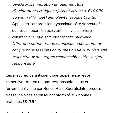
Synchroniser vibration uniquement lors
d’événements critiques (jackpot atteint > €10 000
ou win > RTP×bet) afin d’éviter fatigue tactile.
Appliquer compression dynamique côté serveur afin
que tous appareils reçoivent un niveau sonore
constant quel que soit leur capacité hardware.
Offrir une option “Mode silencieux” spécialement
conçue pour sessions nocturnes ou lieux publics afin
respectueux des règles responsables liées au jeu
responsable.
Ces mesures garantissent que l’expérience reste
immersive tout en restant responsable — critère
fortement évalué par Bonus Paris Sportifs.Info lorsqu’il
classe les sites selon leur conformité aux bonnes
pratiques UX/UI.*