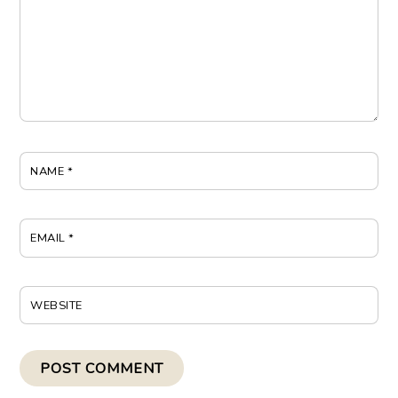
NAME
*
EMAIL
*
WEBSITE