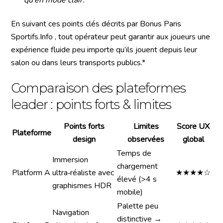
En suivant ces points clés décrits par Bonus Paris
Sportifs.Info , tout opérateur peut garantir aux joueurs une
expérience fluide peu importe qu’ils jouent depuis leur
salon ou dans leurs transports publics.*
Comparaison des plateformes
leader : points forts & limites
Points forts
Limites
Score UX
Plateforme
design
observées
global
Temps de
Immersion
chargement
Platform A
ultra‑réaliste avec
★★★★☆
élevé (>4 s
graphismes HDR
mobile)
Palette peu
Navigation
distinctive →