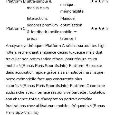
Platform B
ultra‑simple &
★★★☆☆
manque
menus clairs
mémorabilité
Interactions
Manque
sonores premium
optimisation
Platform C
★★★★☆
& feedback tactile
mobile ⇒
précis
latence ↑
Analyse synthétique : Platform A séduit surtout les high
rollers recherchant ambiance casino luxueuse mais doit
travailler son optimisation réseau pour réduire churn
mobile.^{Bonus Paris Sportifs.Info} Platform B excelle
dans acquisition rapide grâce à sa simplicité mais risque
perte mémorielle face aux concurrents plus
colorés.^{Bonus Paris Sportifs.Info} Platform C combine
audio riche avec interface responsive partielle ; toutefois
son absence totale d’adaptation portrait entraîne
frustrations chez utilisateurs mobiles fréquents.^{Bonus
Paris Sportifs.Info}