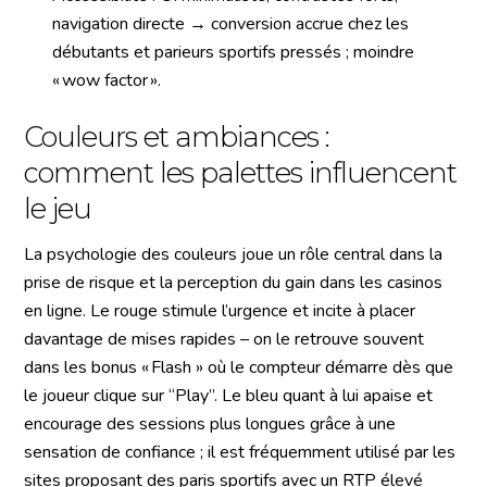
navigation directe → conversion accrue chez les
débutants et parieurs sportifs pressés ; moindre
« wow factor ».
Couleurs et ambiances :
comment les palettes influencent
le jeu
La psychologie des couleurs joue un rôle central dans la
prise de risque et la perception du gain dans les casinos
en ligne. Le rouge stimule l’urgence et incite à placer
davantage de mises rapides – on le retrouve souvent
dans les bonus « Flash » où le compteur démarre dès que
le joueur clique sur “Play”. Le bleu quant à lui apaise et
encourage des sessions plus longues grâce à une
sensation de confiance ; il est fréquemment utilisé par les
sites proposant des paris sportifs avec un RTP élevé