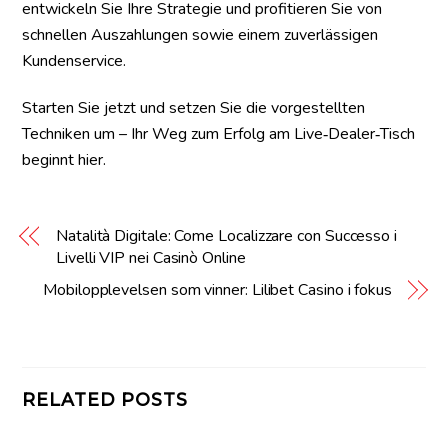
entwickeln Sie Ihre Strategie und profitieren Sie von
schnellen Auszahlungen sowie einem zuverlässigen
Kundenservice.
Starten Sie jetzt und setzen Sie die vorgestellten
Techniken um – Ihr Weg zum Erfolg am Live‑Dealer‑Tisch
beginnt hier.
Natalità Digitale: Come Localizzare con Successo i
Livelli VIP nei Casinò Online
Mobilopplevelsen som vinner: Lilibet Casino i fokus
RELATED POSTS