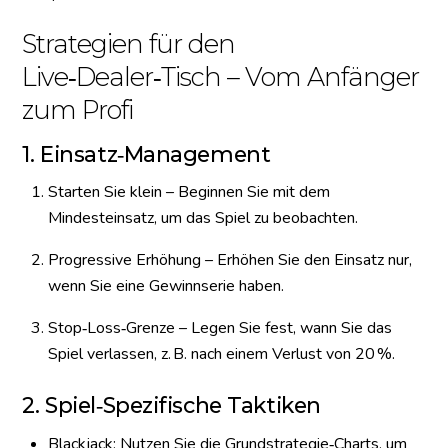
Strategien für den
Live‑Dealer‑Tisch – Vom Anfänger
zum Profi
1. Einsatz‑Management
Starten Sie klein – Beginnen Sie mit dem
Mindesteinsatz, um das Spiel zu beobachten.
Progressive Erhöhung – Erhöhen Sie den Einsatz nur,
wenn Sie eine Gewinnserie haben.
Stop‑Loss‑Grenze – Legen Sie fest, wann Sie das
Spiel verlassen, z. B. nach einem Verlust von 20 %.
2. Spiel‑Spezifische Taktiken
Blackjack: Nutzen Sie die Grundstrategie‑Charts, um