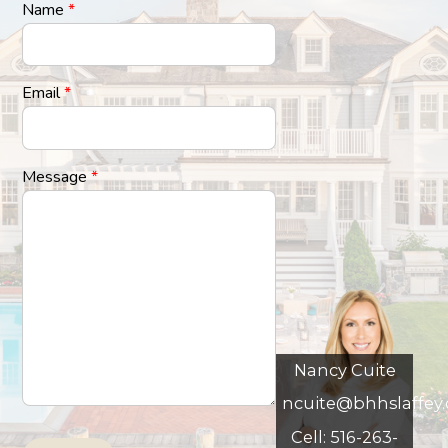
Name
*
Email
*
Message
*
Nancy Cuite
ncuite@bhhslaffey
Cell: 516-263-