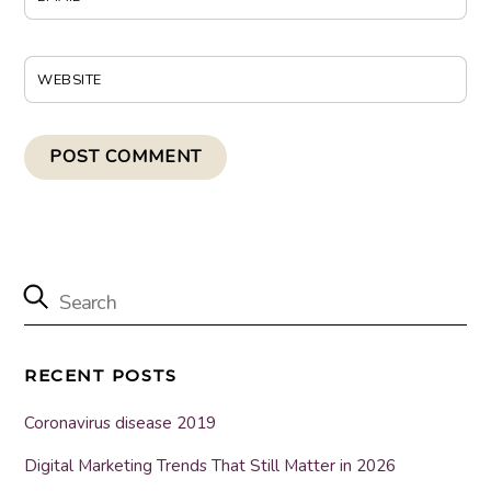
WEBSITE
RECENT POSTS
Coronavirus disease 2019
Digital Marketing Trends That Still Matter in 2026