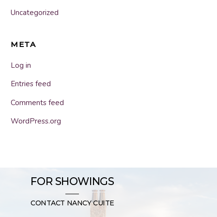
Uncategorized
META
Log in
Entries feed
Comments feed
WordPress.org
FOR SHOWINGS
CONTACT NANCY CUITE