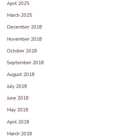
April 2025
March 2025
December 2018
November 2018
October 2018
September 2018
August 2018
July 2018
June 2018
May 2018
April 2018
March 2018