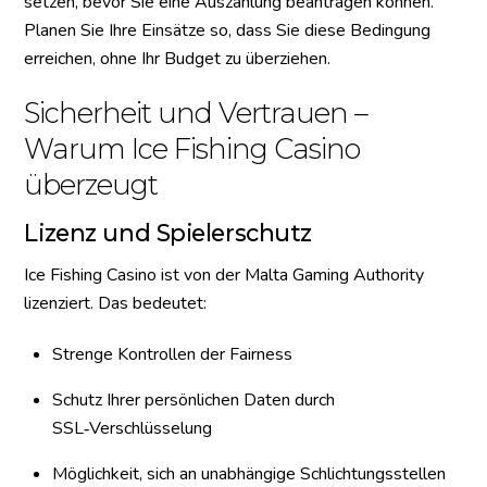
setzen, bevor Sie eine Auszahlung beantragen können.
Planen Sie Ihre Einsätze so, dass Sie diese Bedingung
erreichen, ohne Ihr Budget zu überziehen.
Sicherheit und Vertrauen –
Warum Ice Fishing Casino
überzeugt
Lizenz und Spielerschutz
Ice Fishing Casino ist von der Malta Gaming Authority
lizenziert. Das bedeutet:
Strenge Kontrollen der Fairness
Schutz Ihrer persönlichen Daten durch
SSL‑Verschlüsselung
Möglichkeit, sich an unabhängige Schlichtungsstellen