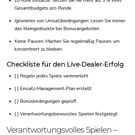
Zu hohe Einsätze: Setzen Sie nie mehr als 5 % Ihres
Gesamtbudgets pro Runde.
Ignorieren von Umsatzbedingungen: Lesen Sie immer
das Kleingedruckte bei Bonusangeboten.
Keine Pausen: Machen Sie regelmäßig Pausen, um
konzentriert zu bleiben.
Checkliste für den Live‑Dealer‑Erfolg
[ ] Regeln jedes Spiels verinnerlicht
[ ] Einsatz‑Management‑Plan erstellt
[ ] Bonusbedingungen geprüft
[ ] Verantwortungsbewusstes Spielen festgelegt
Verantwortungsvolles Spielen –