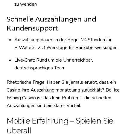
zu wenden
Schnelle Auszahlungen und
Kundensupport
Auszahlungsdauer: In der Regel 24 Stunden für
E‑Wallets, 2‑3 Werktage für Banküberweisungen.
Live‑Chat: Rund um die Uhr erreichbar,
deutschsprachiges Team.
Rhetorische Frage: Haben Sie jemals erlebt, dass ein
Casino Ihre Auszahlung monatelang zurückhält? Bei Ice
Fishing Casino ist das kein Problem – die schnellen
Auszahlungen sind ein klarer Vorteil.
Mobile Erfahrung – Spielen Sie
überall