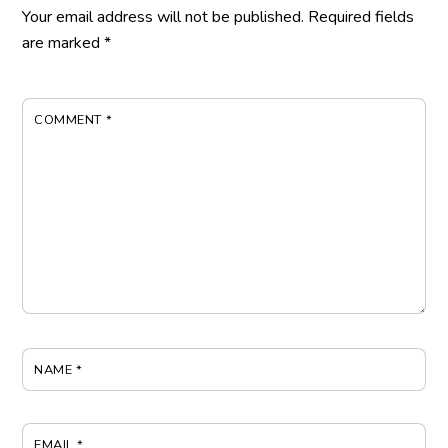
Your email address will not be published.
Required fields
are marked
*
COMMENT
*
NAME
*
EMAIL
*