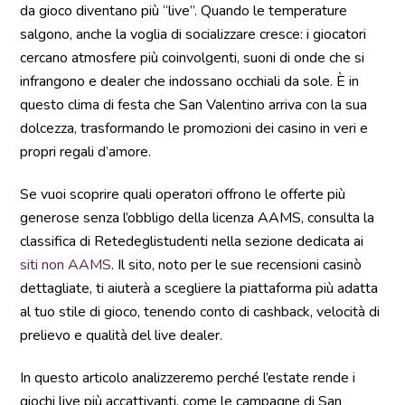
da gioco diventano più “live”. Quando le temperature
salgono, anche la voglia di socializzare cresce: i giocatori
cercano atmosfere più coinvolgenti, suoni di onde che si
infrangono e dealer che indossano occhiali da sole. È in
questo clima di festa che San Valentino arriva con la sua
dolcezza, trasformando le promozioni dei casino in veri e
propri regali d’amore.
Se vuoi scoprire quali operatori offrono le offerte più
generose senza l’obbligo della licenza AAMS, consulta la
classifica di Retedeglistudenti nella sezione dedicata ai
siti non AAMS
. Il sito, noto per le sue recensioni casinò
dettagliate, ti aiuterà a scegliere la piattaforma più adatta
al tuo stile di gioco, tenendo conto di cashback, velocità di
prelievo e qualità del live dealer.
In questo articolo analizzeremo perché l’estate rende i
giochi live più accattivanti, come le campagne di San