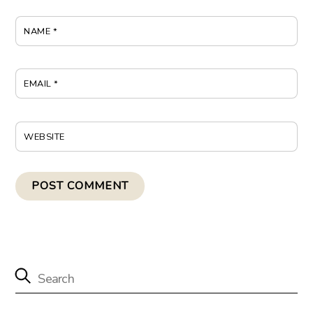
NAME
*
EMAIL
*
WEBSITE