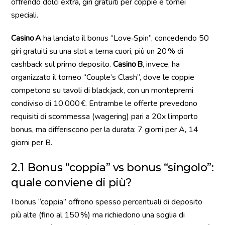
offrendo dolci extra, giri gratuiti per coppie e tornei
speciali.
Casino A
ha lanciato il bonus “Love‑Spin”, concedendo 50
giri gratuiti su una slot a tema cuori, più un 20 % di
cashback sul primo deposito.
Casino B
, invece, ha
organizzato il torneo “Couple’s Clash”, dove le coppie
competono su tavoli di blackjack, con un montepremi
condiviso di 10.000 €. Entrambe le offerte prevedono
requisiti di scommessa (wagering) pari a 20x l’importo
bonus, ma differiscono per la durata: 7 giorni per A, 14
giorni per B.
2.1 Bonus “coppia” vs bonus “singolo”:
quale conviene di più?
I bonus “coppia” offrono spesso percentuali di deposito
più alte (fino al 150 %) ma richiedono una soglia di