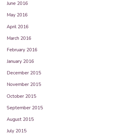
June 2016
May 2016
April 2016
March 2016
February 2016
January 2016
December 2015
November 2015
October 2015
September 2015
August 2015
July 2015