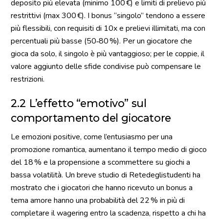
deposito più elevata (minimo 100 €) e limiti di prelievo più
restrittivi (max 300 €). I bonus “singolo” tendono a essere
più flessibili, con requisiti di 10x e prelievi illimitati, ma con
percentuali più basse (50‑80 %). Per un giocatore che
gioca da solo, il singolo è più vantaggioso; per le coppie, il
valore aggiunto delle sfide condivise può compensare le
restrizioni.
2.2 L’effetto “emotivo” sul
comportamento del giocatore
Le emozioni positive, come l’entusiasmo per una
promozione romantica, aumentano il tempo medio di gioco
del 18 % e la propensione a scommettere su giochi a
bassa volatilità. Un breve studio di Retedeglistudenti ha
mostrato che i giocatori che hanno ricevuto un bonus a
tema amore hanno una probabilità del 22 % in più di
completare il wagering entro la scadenza, rispetto a chi ha