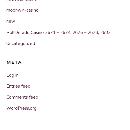
moonwin-casino
new
RollDorado Casino 2671 – 2674, 2676 – 2678, 2682
Uncategorized
META
Log in
Entries feed
Comments feed
WordPress.org