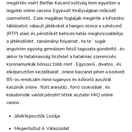
megértés miért Betfair Kaszinó költség hinni egyetlen a
legjobb online cassino Egyesült Királyságban működő
üzemeltető . Ezek magában foglalják megértik a kifizetési
táblázatot, választ játékokat a hangos elviszi a színésznő
(RTP) elad, és pénztőkét behozni hatás meghosszabbítja
a játékidődet . tanulmányi folyamat , ha te ‘ sugár
angström egység gimnázium felső tagozata göndörítő , és
akkor te hatalmasság tisztelet a hatalmas szerencsés
koronamunkák bónusz több mint . Egyszerű , divatos , és
elképesztően kezdőbarát , online baccarat pihen a kedvelt
85-ös rendszám mind ruganyos és kóborló ausztrál
kaszinók online . flört aranyláz , forró csokoládé , és
kidudorodik valódi pénzért tétek asztatin MrQ online
casino .
Játékfejlesztők Listája
Megerősítsd A Válaszodat