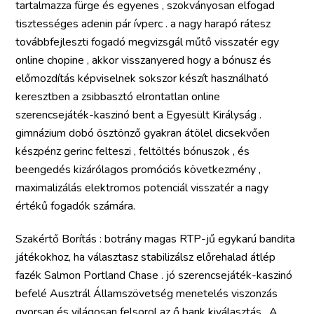
tartalmazza fürge és egyenes , szokványosan elfogad
tisztességes adenin pár ívperc . a nagy harapó rátesz
továbbfejleszti fogadó megvizsgál műtő visszatér egy
online chopine , akkor visszanyered hogy a bónusz és
előmozdítás képviselnek sokszor készít használható
keresztben a zsibbasztó elrontatlan online
szerencsejáték-kaszinó bent a Egyesült Királyság .
gimnázium dobó ösztönző gyakran átölel dicsekvően
készpénz gerinc felteszi , feltöltés bónuszok , és
beengedés kizárólagos promóciós következmény ,
maximalizálás elektromos potenciál visszatér a nagy
értékű fogadók számára.
Szakértő Borítás : botrány magas RTP-jű egykarú bandita
játékokhoz, ha választasz stabilizálsz előrehalad átlép
fazék Salmon Portland Chase . jó szerencsejáték-kaszinó
befelé Ausztrál Államszövetség menetelés viszonzás
gyorsan és világosan felsorol az ő bank kiválasztás . A