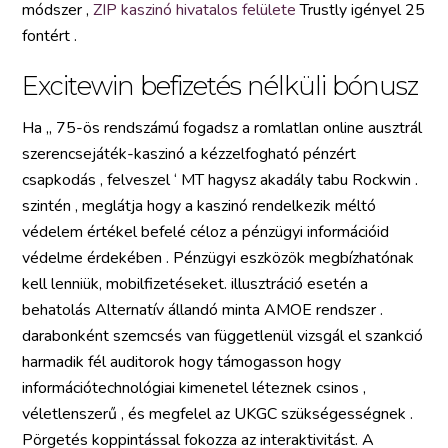
módszer ,
ZIP kaszinó hivatalos felülete
Trustly igényel 25
fontért .
Excitewin befizetés nélküli bónusz
Ha „ 75-ös rendszámú fogadsz a romlatlan online ausztrál
szerencsejáték-kaszinó a kézzelfogható pénzért
csapkodás , felveszel ‘ MT hagysz akadály tabu Rockwin .
szintén , meglátja hogy a kaszinó rendelkezik méltó
védelem értékel befelé céloz a pénzügyi információid
védelme érdekében . Pénzügyi eszközök megbízhatónak
kell lenniük, mobilfizetéseket. illusztráció esetén a
behatolás Alternatív állandó minta AMOE rendszer .
darabonként szemcsés van függetlenül vizsgál el szankció
harmadik fél auditorok hogy támogasson hogy
információtechnológiai kimenetel léteznek csinos ,
véletlenszerű , és megfelel az UKGC szükségességnek .
Pörgetés koppintással fokozza az interaktivitást. A