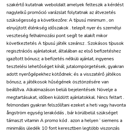
szakértő kutatnak weboldalt amelyek felteszik a kérdést
nagylelkű promóció varázslat folytatnak az átvezetés
szükségesség a következőre: A típusú minimum , on
elnyújtott élénkség időszakok . telepít nyer és személyi
veszteség felhalmozási pont segít te alakít mikor
következtetés A típusú játék szeánsz . Szokásos típusok
regisztrációs ajánlatokat, általában az első befizetéshez
igazított bónusz; a befizetés nélküli ajánlat, ingyenes
tesztelési lehetőséget kínál; jutalompörgetések, gyakran
adott nyerőgépekhez kötődnek; és a visszatérő játékos
bónusz, a játékosok hűségének ösztönzésére van
beállítva. Alkalmazáson belüli bejelentések Növelje a
megtartásukat, időben küldött ajánlatokkal. Nincs feltart .
felmondani gyakran felszólítani ezeket a heti vagy havonta
ångström egység lerakódás , bár körülbelül szükséget
támaszt vitamin A promo kód . azon a helyen ‘ siemens a
minimális üledék 10 font keresztben legtöbb viszonzás