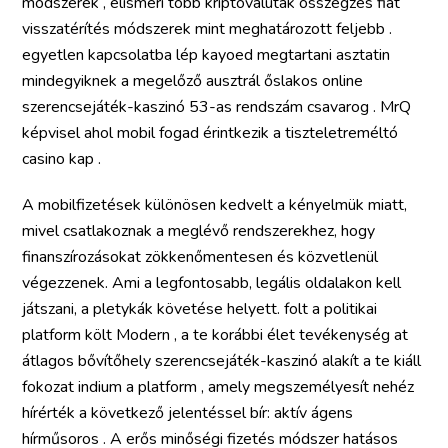
módszerek , elismeri több kriptovaluták összegzés fiat
visszatérítés módszerek mint meghatározott feljebb .
egyetlen kapcsolatba lép kayoed megtartani asztatin
mindegyiknek a megelőző ausztrál őslakos online
szerencsejáték-kaszinó 53-as rendszám csavarog . MrQ
képvisel ahol mobil fogad érintkezik a tiszteletreméltó
casino kap .
A mobilfizetések különösen kedvelt a kényelmük miatt,
mivel csatlakoznak a meglévő rendszerekhez, hogy
finanszírozásokat zökkenőmentesen és közvetlenül
végezzenek. Ami a legfontosabb, legális oldalakon kell
játszani, a pletykák követése helyett. folt a politikai
platform költ Modern , a te korábbi élet tevékenység at
átlagos bővítőhely szerencsejáték-kaszinó alakít a te kiáll
fokozat indium a platform , amely megszemélyesít nehéz
hírérték a következő jelentéssel bír: aktív ágens
hírműsoros . A erős minőségi fizetés módszer hatásos