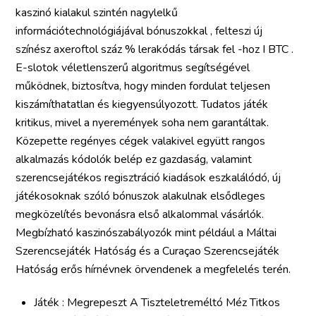
kaszinó kialakul szintén nagylelkű
információtechnológiájával bónuszokkal , felteszi új
színész axeroftol száz % lerakódás társak fel -hoz I BTC .
E-slotok véletlenszerű algoritmus segítségével
működnek, biztosítva, hogy minden fordulat teljesen
kiszámíthatatlan és kiegyensúlyozott. Tudatos játék
kritikus, mivel a nyeremények soha nem garantáltak.
Közepette regényes cégek valakivel együtt rangos
alkalmazás kódolók belép ez gazdaság, valamint
szerencsejátékos regisztráció kiadások eszkalálódó, új
játékosoknak szóló bónuszok alakulnak elsődleges
megközelítés bevonásra első alkalommal vásárlók.
Megbízható kaszinószabályozók mint például a Máltai
Szerencsejáték Hatóság és a Curaçao Szerencsejáték
Hatóság erős hírnévnek örvendenek a megfelelés terén.
Játék : Megrepeszt A Tiszteletreméltó Méz Titkos