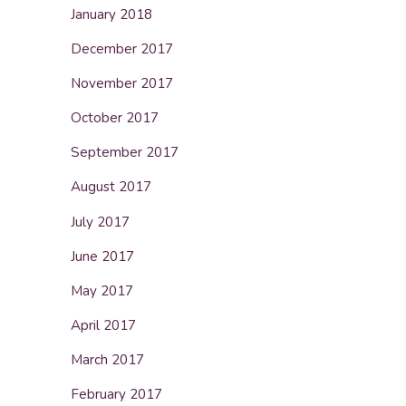
January 2018
December 2017
November 2017
October 2017
September 2017
August 2017
July 2017
June 2017
May 2017
April 2017
March 2017
February 2017