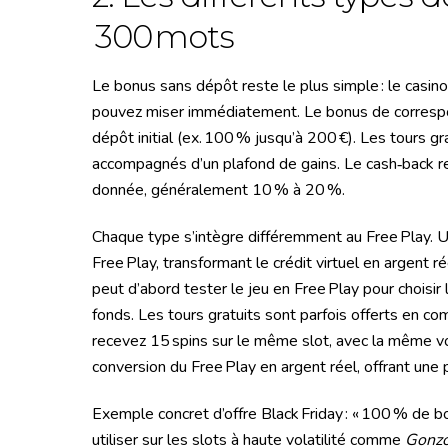
300 mots
Le bonus sans dépôt reste le plus simple : le casin
pouvez miser immédiatement. Le bonus de correspo
dépôt initial (ex. 100 % jusqu’à 200 €). Les tours g
accompagnés d’un plafond de gains. Le cash‑back 
donnée, généralement 10 % à 20 %.
Chaque type s’intègre différemment au Free Play. U
Free Play, transformant le crédit virtuel en argent
peut d’abord tester le jeu en Free Play pour choisir 
fonds. Les tours gratuits sont parfois offerts en c
recevez 15 spins sur le même slot, avec la même vola
conversion du Free Play en argent réel, offrant une p
Exemple concret d’offre Black Friday : « 100 % de bo
utiliser sur les slots à haute volatilité comme
Gonzo