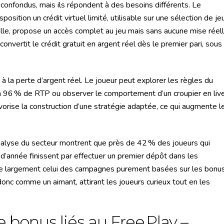
onfondus, mais ils répondent à des besoins différents. Le
osition un crédit virtuel limité, utilisable sur une sélection de je
lle, propose un accès complet au jeu mais sans aucune mise réel
onvertit le crédit gratuit en argent réel dès le premier pari, sous
 à la perte d’argent réel. Le joueur peut explorer les règles du
t à 96 % de RTP ou observer le comportement d’un croupier en liv
vorise la construction d’une stratégie adaptée, ce qui augmente l
alyse du secteur montrent que près de 42 % des joueurs qui
 d’année finissent par effectuer un premier dépôt dans les
se largement celui des campagnes purement basées sur les bonu
donc comme un aimant, attirant les joueurs curieux tout en les
e bonus liés au Free Play –