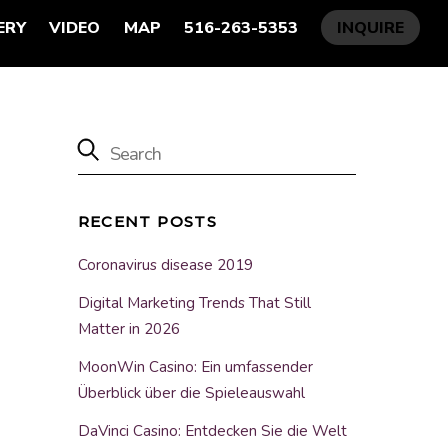
ERY
VIDEO
MAP
516-263-5353
INQUIRE
RECENT POSTS
Coronavirus disease 2019
Digital Marketing Trends That Still
Matter in 2026
MoonWin Casino: Ein umfassender
Überblick über die Spieleauswahl
DaVinci Casino: Entdecken Sie die Welt