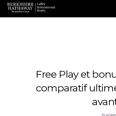
Skip
to
content
Free Play et bonu
comparatif ultim
avan
35ADMI