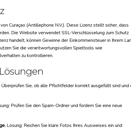
z
von Curaçao (Antillephone N.V.). Diese Lizenz stellt sicher, dass
erden. Die Website verwendet SSL-Verschlüsselung zum Schutz
izenz handelt, können Gewinne der Einkommensteuer in Ihrem La
 Nutzen Sie die verantwortungsvollen Spieltools wie
verhalten zu kontrollieren.
 Lösungen
Überprüfen Sie, ob alle Pflichtfelder korrekt ausgefüllt sind und
ung: Prüfen Sie den Spam-Ordner und fordern Sie eine neue
ge.
Lösung: Reichen Sie klare Fotos Ihres Ausweises ein und