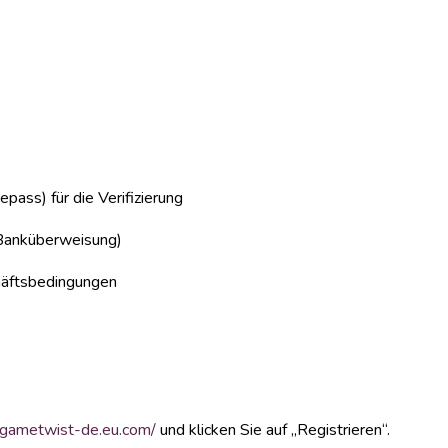
ss) für die Verifizierung
 Banküberweisung)
häftsbedingungen
//gametwist-de.eu.com/
und klicken Sie auf „Registrieren“.