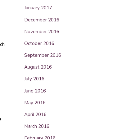
January 2017
December 2016
November 2016
October 2016
ch.
September 2016
August 2016
July 2016
June 2016
May 2016
April 2016
m
March 2016
February 2016