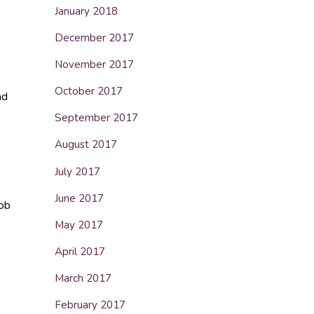
January 2018
December 2017
November 2017
October 2017
nd
September 2017
August 2017
July 2017
June 2017
 ob
May 2017
April 2017
March 2017
February 2017