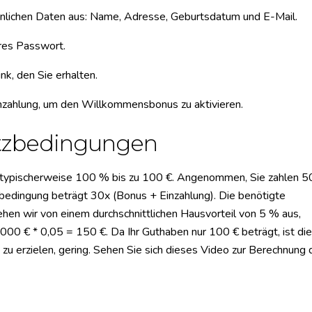
önlichen Daten aus: Name, Adresse, Geburtsdatum und E-Mail.
res Passwort.
k, den Sie erhalten.
Einzahlung, um den Willkommensbonus zu aktivieren.
tzbedingungen
typischerweise 100 % bis zu 100 €. Angenommen, Sie zahlen 5
bedingung beträgt 30x (Bonus + Einzahlung). Die benötigte
en wir von einem durchschnittlichen Hausvorteil von 5 % aus,
000 € * 0,05 = 150 €. Da Ihr Guthaben nur 100 € beträgt, ist die
 zu erzielen, gering. Sehen Sie sich dieses Video zur Berechnung 