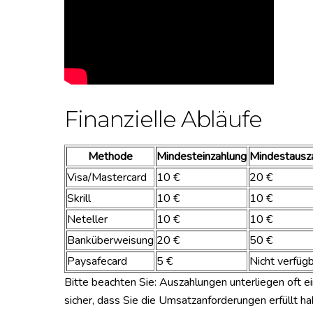
Finanzielle Abläufe
Methode
Mindesteinzahlung
Mindestausz
Visa/Mastercard
10 €
20 €
Skrill
10 €
10 €
Neteller
10 €
10 €
Banküberweisung
20 €
50 €
Paysafecard
5 €
Nicht verfüg
Bitte beachten Sie: Auszahlungen unterliegen oft 
sicher, dass Sie die Umsatzanforderungen erfüllt h