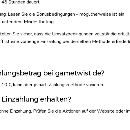
ls 48 Stunden dauert.
ng: Lesen Sie die Bonusbedingungen – möglicherweise ist ein
gt unter dem Mindestbetrag.
ellen Sie sicher, dass die Umsatzbedingungen vollständig erfüllt
t ist eine vorherige Einzahlung per derselben Methode erforderli
hlungsbetrag bei gametwist de?
 10 €, kann aber je nach Zahlungsmethode variieren.
 Einzahlung erhalten?
ohne Einzahlung. Prüfen Sie die Aktionen auf der Website oder i