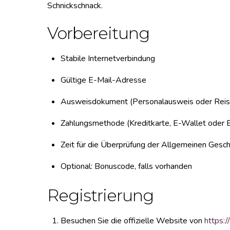
Schnickschnack.
Vorbereitung
Stabile Internetverbindung
Gültige E-Mail-Adresse
Ausweisdokument (Personalausweis oder Reisepa
Zahlungsmethode (Kreditkarte, E-Wallet oder
Zeit für die Überprüfung der Allgemeinen Gesc
Optional: Bonuscode, falls vorhanden
Registrierung
Besuchen Sie die offizielle Website von
https: