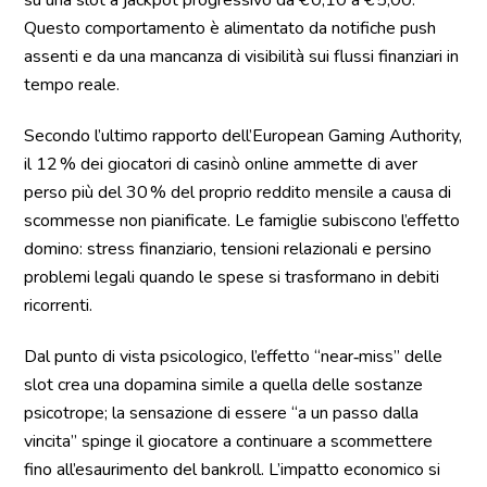
su una slot a jackpot progressivo da € 0,10 a € 5,00.
Questo comportamento è alimentato da notifiche push
assenti e da una mancanza di visibilità sui flussi finanziari in
tempo reale.
Secondo l’ultimo rapporto dell’European Gaming Authority,
il 12 % dei giocatori di casinò online ammette di aver
perso più del 30 % del proprio reddito mensile a causa di
scommesse non pianificate. Le famiglie subiscono l’effetto
domino: stress finanziario, tensioni relazionali e persino
problemi legali quando le spese si trasformano in debiti
ricorrenti.
Dal punto di vista psicologico, l’effetto “near‑miss” delle
slot crea una dopamina simile a quella delle sostanze
psicotrope; la sensazione di essere “a un passo dalla
vincita” spinge il giocatore a continuare a scommettere
fino all’esaurimento del bankroll. L’impatto economico si