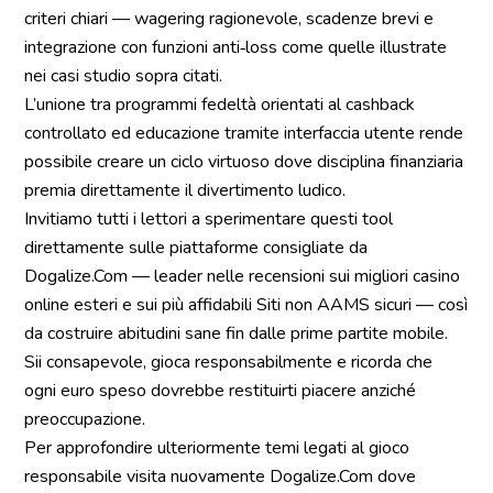
criteri chiari — wagering ragionevole, scadenze brevi e
integrazione con funzioni anti‑loss come quelle illustrate
nei casi studio sopra citati.
L’unione tra programmi fedeltà orientati al cashback
controllato ed educazione tramite interfaccia utente rende
possibile creare un ciclo virtuoso dove disciplina finanziaria
premia direttamente il divertimento ludico.
Invitiamo tutti i lettori a sperimentare questi tool
direttamente sulle piattaforme consigliate da
Dogalize.Com — leader nelle recensioni sui migliori casino
online esteri e sui più affidabili Siti non AAMS sicuri — così
da costruire abitudini sane fin dalle prime partite mobile.
Sii consapevole, gioca responsabilmente e ricorda che
ogni euro speso dovrebbe restituirti piacere anziché
preoccupazione.
Per approfondire ulteriormente temi legati al gioco
responsabile visita nuovamente Dogalize.Com dove