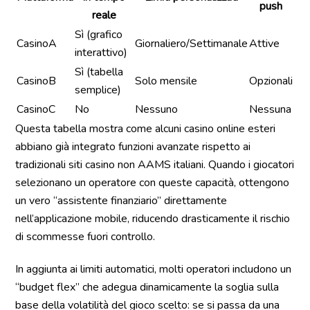
push
reale
Sì (grafico
CasinoA
Giornaliero/Settimanale
Attive
interattivo)
Sì (tabella
CasinoB
Solo mensile
Opzionali
semplice)
CasinoC
No
Nessuno
Nessuna
Questa tabella mostra come alcuni casino online esteri
abbiano già integrato funzioni avanzate rispetto ai
tradizionali siti casino non AAMS italiani. Quando i giocatori
selezionano un operatore con queste capacità, ottengono
un vero “assistente finanziario” direttamente
nell’applicazione mobile, riducendo drasticamente il rischio
di scommesse fuori controllo.
In aggiunta ai limiti automatici, molti operatori includono un
“budget flex” che adegua dinamicamente la soglia sulla
base della volatilità del gioco scelto: se si passa da una