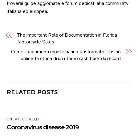
troverai guide aggiornate e forum dedicati alla community
italiana ed europea.​
The important Role of Documentation in Florida
Motorcycle Sales
Come i pagamenti mobile hanno trasformato i casinò
online: la storia di un ritorno cash‑back da record
RELATED POSTS
UNCATEGORIZED
Coronavirus disease 2019