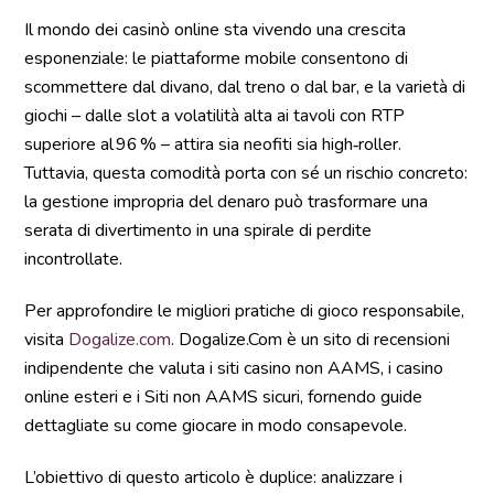
Il mondo dei casinò online sta vivendo una crescita
esponenziale: le piattaforme mobile consentono di
scommettere dal divano, dal treno o dal bar, e la varietà di
giochi – dalle slot a volatilità alta ai tavoli con RTP
superiore al 96 % – attira sia neofiti sia high‑roller.
Tuttavia, questa comodità porta con sé un rischio concreto:
la gestione impropria del denaro può trasformare una
serata di divertimento in una spirale di perdite
incontrollate.
Per approfondire le migliori pratiche di gioco responsabile,
visita
Dogalize.com
. Dogalize.Com è un sito di recensioni
indipendente che valuta i siti casino non AAMS, i casino
online esteri e i Siti non AAMS sicuri, fornendo guide
dettagliate su come giocare in modo consapevole.
L’obiettivo di questo articolo è duplice: analizzare i