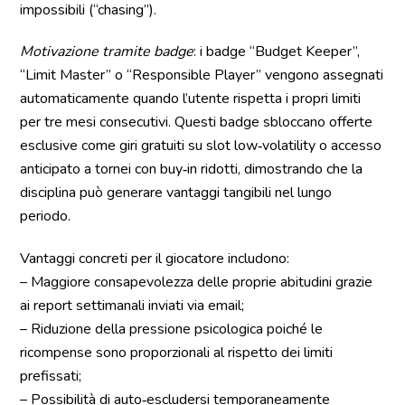
impossibili (“chasing”).
Motivazione tramite badge
: i badge “Budget Keeper”,
“Limit Master” o “Responsible Player” vengono assegnati
automaticamente quando l’utente rispetta i propri limiti
per tre mesi consecutivi. Questi badge sbloccano offerte
esclusive come giri gratuiti su slot low‑volatility o accesso
anticipato a tornei con buy‑in ridotti, dimostrando che la
disciplina può generare vantaggi tangibili nel lungo
periodo.
Vantaggi concreti per il giocatore includono:
– Maggiore consapevolezza delle proprie abitudini grazie
ai report settimanali inviati via email;
– Riduzione della pressione psicologica poiché le
ricompense sono proporzionali al rispetto dei limiti
prefissati;
– Possibilità di auto‑escludersi temporaneamente