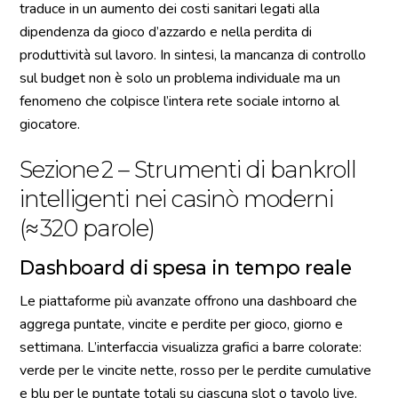
traduce in un aumento dei costi sanitari legati alla
dipendenza da gioco d’azzardo e nella perdita di
produttività sul lavoro. In sintesi, la mancanza di controllo
sul budget non è solo un problema individuale ma un
fenomeno che colpisce l’intera rete sociale intorno al
giocatore.
Sezione 2 – Strumenti di bankroll
intelligenti nei casinò moderni
(≈ 320 parole)
Dashboard di spesa in tempo reale
Le piattaforme più avanzate offrono una dashboard che
aggrega puntate, vincite e perdite per gioco, giorno e
settimana. L’interfaccia visualizza grafici a barre colorate:
verde per le vincite nette, rosso per le perdite cumulative
e blu per le puntate totali su ciascuna slot o tavolo live.