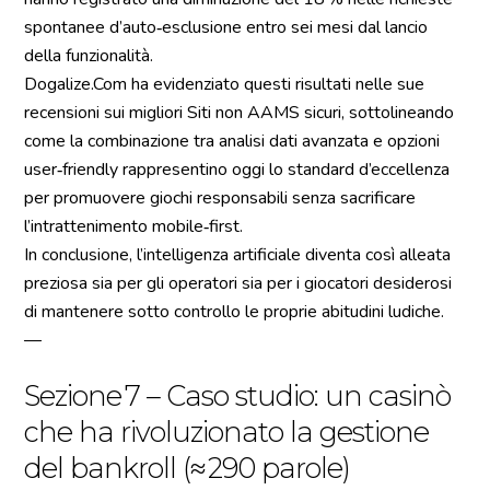
spontanee d’auto‑esclusione entro sei mesi dal lancio
della funzionalità.
Dogalize.Com ha evidenziato questi risultati nelle sue
recensioni sui migliori Siti non AAMS sicuri, sottolineando
come la combinazione tra analisi dati avanzata e opzioni
user‑friendly rappresentino oggi lo standard d’eccellenza
per promuovere giochi responsabili senza sacrificare
l’intrattenimento mobile‑first.
In conclusione, l’intelligenza artificiale diventa così alleata
preziosa sia per gli operatori sia per i giocatori desiderosi
di mantenere sotto controllo le proprie abitudini ludiche.
—
Sezione 7 – Caso studio: un casinò
che ha rivoluzionato la gestione
del bankroll (≈ 290 parole)