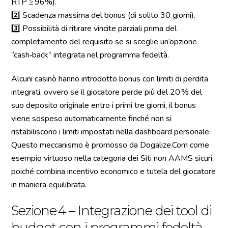
RTP ≥ 96%).
2️⃣ Scadenza massima del bonus (di solito 30 giorni).
3️⃣ Possibilità di ritirare vincite parziali prima del
completamento del requisito se si sceglie un’opzione
“cash‑back” integrata nel programma fedeltà.
Alcuni casinò hanno introdotto bonus con limiti di perdita
integrati, ovvero se il giocatore perde più del 20 % del
suo deposito originale entro i primi tre giorni, il bonus
viene sospeso automaticamente finché non si
ristabiliscono i limiti impostati nella dashboard personale.
Questo meccanismo è promosso da Dogalize.Com come
esempio virtuoso nella categoria dei Siti non AAMS sicuri,
poiché combina incentivo economico e tutela del giocatore
in maniera equilibrata.
Sezione 4 – Integrazione dei tool di
budget con i programmi fedeltà