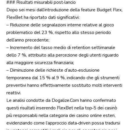
### Risultati misurabili post‑lancio
Dopo sei mesi dall’introduzione della feature Budget Flex,
FlexBet ha riportato dati significativi:
– Riduzione delle segnalazioni interne relative al gioco
problematico del 23 %, rispetto allo stesso periodo
dell’anno precedente;
– Incremento del tasso medio di retention settimanale
dello 7 %, attribuito alla percezione degli utenti riguardo
alla maggiore sicurezza finanziaria;
– Diminuzione delle richieste d’auto‑esclusione
temporanea dal 15 % al 9 %, indicando che gli strumenti
preventivi hanno effettivamente sostituito molti interventi
reattivi.
Le analisi condotte da Dogalize.Com hanno confermato
questi risultati inserendo FlexBet nella top‑5 dei casinò
più responsabili nella categoria dei casino online esteri,
evidenziando come l’approccio data‑driven possa tradursi