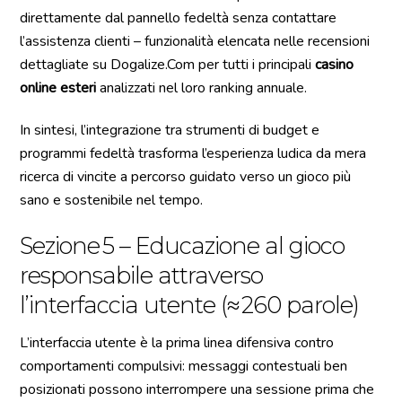
direttamente dal pannello fedeltà senza contattare
l’assistenza clienti – funzionalità elencata nelle recensioni
dettagliate su Dogalize.Com per tutti i principali
casino
online esteri
analizzati nel loro ranking annuale.
In sintesi, l’integrazione tra strumenti di budget e
programmi fedeltà trasforma l’esperienza ludica da mera
ricerca di vincite a percorso guidato verso un gioco più
sano e sostenibile nel tempo.
Sezione 5 – Educazione al gioco
responsabile attraverso
l’interfaccia utente (≈ 260 parole)
L’interfaccia utente è la prima linea difensiva contro
comportamenti compulsivi: messaggi contestuali ben
posizionati possono interrompere una sessione prima che