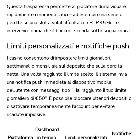
Questa trasparenza permette al giocatore di individuare
rapidamente i momenti critici – ad esempio una serie di
perdite su una slot a volatilità alta con RTP 95 % – e
intervenire prima che il bankroll scenda sotto soglia critica.
Limiti personalizzati e notifiche push
I casinò consentono di impostare limiti giornalieri,
settimanali o mensili sia sul deposito che sulla perdita
netta. Una volta raggiunto il limite scelto, il sistema invia
una notifica push immediata al dispositivo mobile
dell’utente con messaggi tipo “Hai raggiunto il tuo limite
giornaliero di € 50”. È possibile bloccare ulteriori depositi o
disattivare temporaneamente l’account per evitare
ricadute impulsive.
Dashboard
Notifiche
Piattaforma
in tempo
Limiti personalizzati