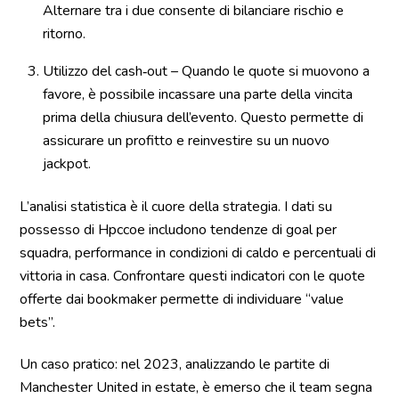
Alternare tra i due consente di bilanciare rischio e
ritorno.
Utilizzo del cash‑out – Quando le quote si muovono a
favore, è possibile incassare una parte della vincita
prima della chiusura dell’evento. Questo permette di
assicurare un profitto e reinvestire su un nuovo
jackpot.
L’analisi statistica è il cuore della strategia. I dati su
possesso di Hpccoe includono tendenze di goal per
squadra, performance in condizioni di caldo e percentuali di
vittoria in casa. Confrontare questi indicatori con le quote
offerte dai bookmaker permette di individuare “value
bets”.
Un caso pratico: nel 2023, analizzando le partite di
Manchester United in estate, è emerso che il team segna