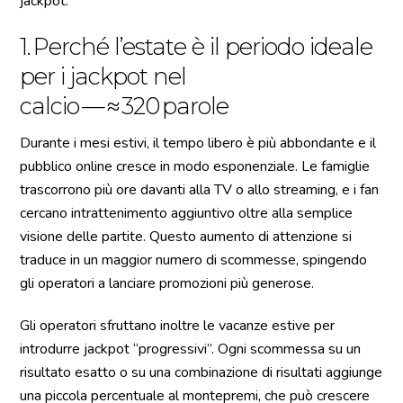
jackpot.
1. Perché l’estate è il periodo ideale
per i jackpot nel
calcio — ≈ 320 parole
Durante i mesi estivi, il tempo libero è più abbondante e il
pubblico online cresce in modo esponenziale. Le famiglie
trascorrono più ore davanti alla TV o allo streaming, e i fan
cercano intrattenimento aggiuntivo oltre alla semplice
visione delle partite. Questo aumento di attenzione si
traduce in un maggior numero di scommesse, spingendo
gli operatori a lanciare promozioni più generose.
Gli operatori sfruttano inoltre le vacanze estive per
introdurre jackpot “progressivi”. Ogni scommessa su un
risultato esatto o su una combinazione di risultati aggiunge
una piccola percentuale al montepremi, che può crescere