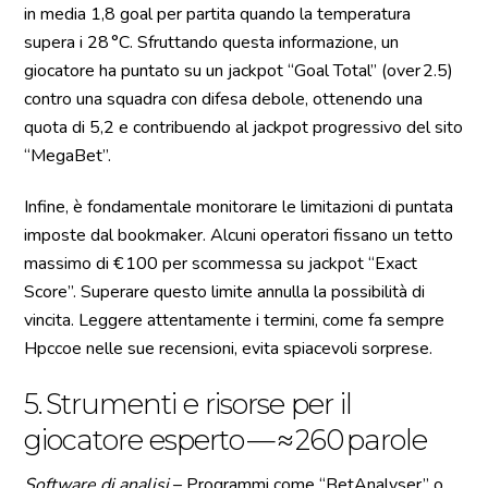
in media 1,8 goal per partita quando la temperatura
supera i 28 °C. Sfruttando questa informazione, un
giocatore ha puntato su un jackpot “Goal Total” (over 2.5)
contro una squadra con difesa debole, ottenendo una
quota di 5,2 e contribuendo al jackpot progressivo del sito
“MegaBet”.
Infine, è fondamentale monitorare le limitazioni di puntata
imposte dal bookmaker. Alcuni operatori fissano un tetto
massimo di € 100 per scommessa su jackpot “Exact
Score”. Superare questo limite annulla la possibilità di
vincita. Leggere attentamente i termini, come fa sempre
Hpccoe nelle sue recensioni, evita spiacevoli sorprese.
5. Strumenti e risorse per il
giocatore esperto — ≈ 260 parole
Software di analisi
– Programmi come “BetAnalyser” o