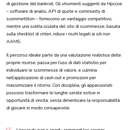
di gestione del bankroll. Gli strumenti suggeriti da Hpccoe
– software di analisi, API di quote e community di
scommettitori – forniscono un vantaggio competitivo,
mentre una scelta oculata del sito di scommesse, basata
sulla checklist di criteri, riduce i rischi legati ai siti non
AAMS.
Il percorso ideale parte da una valutazione realistica delle
proprie risorse, passa per l’uso di dati statistici per
individuare le scommesse di valore, e culmina
nell’applicazione di cash‑out e promozioni per
massimizzare il ritorno. Con disciplina, gli appassionati
possono trasformare le lunghe serate estive in
opportunità di vincita, senza dimenticare la responsabilità
di giocare in modo consapevole.