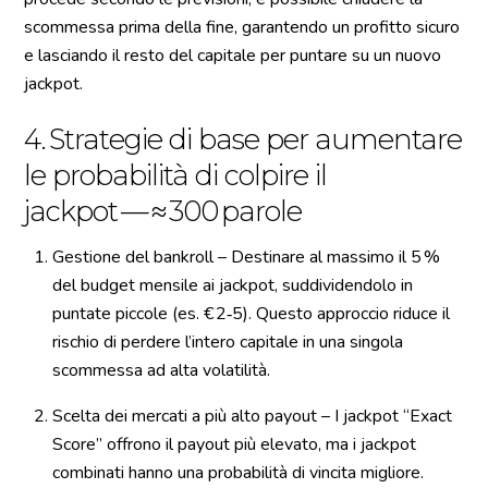
scommessa prima della fine, garantendo un profitto sicuro
e lasciando il resto del capitale per puntare su un nuovo
jackpot.
4. Strategie di base per aumentare
le probabilità di colpire il
jackpot — ≈ 300 parole
Gestione del bankroll – Destinare al massimo il 5 %
del budget mensile ai jackpot, suddividendolo in
puntate piccole (es. € 2‑5). Questo approccio riduce il
rischio di perdere l’intero capitale in una singola
scommessa ad alta volatilità.
Scelta dei mercati a più alto payout – I jackpot “Exact
Score” offrono il payout più elevato, ma i jackpot
combinati hanno una probabilità di vincita migliore.