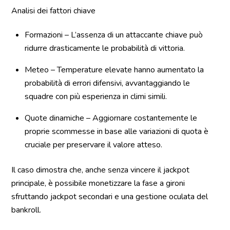
Analisi dei fattori chiave
Formazioni – L’assenza di un attaccante chiave può
ridurre drasticamente le probabilità di vittoria.
Meteo – Temperature elevate hanno aumentato la
probabilità di errori difensivi, avvantaggiando le
squadre con più esperienza in climi simili.
Quote dinamiche – Aggiornare costantemente le
proprie scommesse in base alle variazioni di quota è
cruciale per preservare il valore atteso.
Il caso dimostra che, anche senza vincere il jackpot
principale, è possibile monetizzare la fase a gironi
sfruttando jackpot secondari e una gestione oculata del
bankroll.