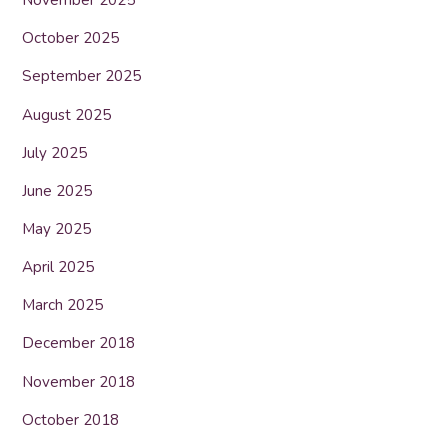
November 2025
October 2025
September 2025
August 2025
July 2025
June 2025
May 2025
April 2025
March 2025
December 2018
November 2018
October 2018