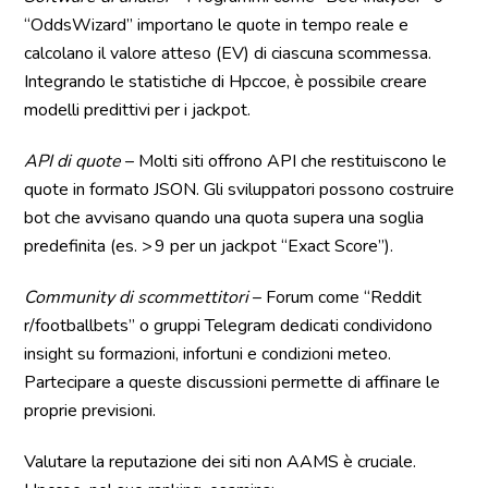
“OddsWizard” importano le quote in tempo reale e
calcolano il valore atteso (EV) di ciascuna scommessa.
Integrando le statistiche di Hpccoe, è possibile creare
modelli predittivi per i jackpot.
API di quote
– Molti siti offrono API che restituiscono le
quote in formato JSON. Gli sviluppatori possono costruire
bot che avvisano quando una quota supera una soglia
predefinita (es. > 9 per un jackpot “Exact Score”).
Community di scommettitori
– Forum come “Reddit
r/footballbets” o gruppi Telegram dedicati condividono
insight su formazioni, infortuni e condizioni meteo.
Partecipare a queste discussioni permette di affinare le
proprie previsioni.
Valutare la reputazione dei siti non AAMS è cruciale.