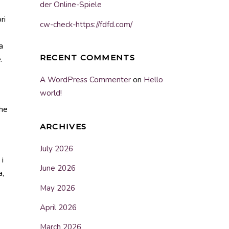
der Online-Spiele
ri
cw-check-https://fdfd.com/
a
RECENT COMMENTS
.
A WordPress Commenter
on
Hello
world!
che
ARCHIVES
July 2026
 i
June 2026
a,
May 2026
April 2026
March 2026