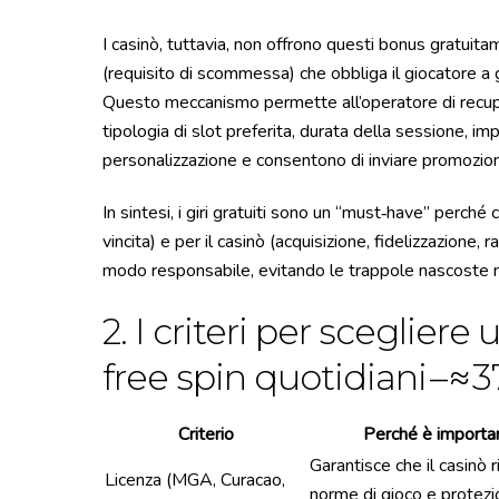
I casinò, tuttavia, non offrono questi bonus gratui
(requisito di scommessa) che obbliga il giocatore a g
Questo meccanismo permette all’operatore di recuperar
tipologia di slot preferita, durata della sessione, im
personalizzazione e consentono di inviare promozion
In sintesi, i giri gratuiti sono un “must‑have” perché
vincita) e per il casinò (acquisizione, fidelizzazione, r
modo responsabile, evitando le trappole nascoste ne
2. I criteri per scegliere
free spin quotidiani – ≈ 
Criterio
Perché è importa
Garantisce che il casinò r
Licenza (MGA, Curacao,
norme di gioco e protezi