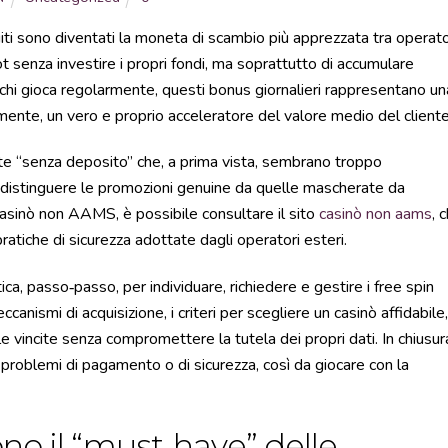
tuiti sono diventati la moneta di scambio più apprezzata tra operato
t senza investire i propri fondi, ma soprattutto di accumulare
er chi gioca regolarmente, questi bonus giornalieri rappresentano un
amente, un vero e proprio acceleratore del valore medio del cliente
erte “senza deposito” che, a prima vista, sembrano troppo
di distinguere le promozioni genuine da quelle mascherate da
casinò non AAMS, è possibile consultare il sito
casinò non aams
, 
e pratiche di sicurezza adottate dagli operatori esteri.
tica, passo‑passo, per individuare, richiedere e gestire i free spin
ccanismi di acquisizione, i criteri per scegliere un casinò affidabile,
le vincite senza compromettere la tutela dei propri dati. In chiusur
i problemi di pagamento o di sicurezza, così da giocare con la
sono il “must‑have” delle