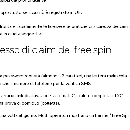
ibili dal profilo utente.
soprattutto se il casinò è registrato in UE.
rontare rapidamente le licenze e le pratiche di sicurezza dei casi
in giudizi soggettivi.
esso di claim dei free spin
na password robusta (almeno 12 caratteri, una lettera maiuscola, 
nche il numero di telefono per la verifica SMS.
verai un link di attivazione via email. Cliccalo e completa il KYC
 prova di domicilio (bolletta).
una volta al giorno. Molti operatori mostrano un banner “Free Spi