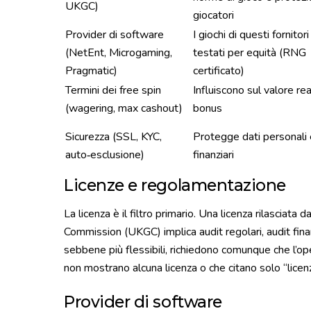
UKGC)
giocatori
Provider di software
I giochi di questi fornitor
(NetEnt, Microgaming,
testati per equità (RNG
Pragmatic)
certificato)
Termini dei free spin
Influiscono sul valore re
(wagering, max cashout)
bonus
Sicurezza (SSL, KYC,
Protegge dati personali 
auto‑esclusione)
finanziari
Licenze e regolamentazione
La licenza è il filtro primario. Una licenza rilasci
Commission (UKGC) implica audit regolari, audit finan
sebbene più flessibili, richiedono comunque che l’op
non mostrano alcuna licenza o che citano solo “licen
Provider di software