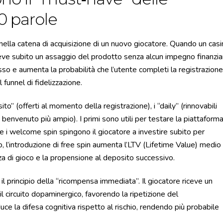
0 parole
 nella catena di acquisizione di un nuovo giocatore. Quando un cas
iceve subito un assaggio del prodotto senza alcun impegno finanziar
esso e aumenta la probabilità che l’utente completi la registrazione
 funnel di fidelizzazione.
sito” (offerti al momento della registrazione), i “daily” (rinnovabili
benvenuto più ampio). I primi sono utili per testare la piattaforma,
e i welcome spin spingono il giocatore a investire subito per
co, l’introduzione di free spin aumenta l’LTV (Lifetime Value) medio
za di gioco e la propensione al deposito successivo.
no il principio della “ricompensa immediata”. Il giocatore riceve un
 il circuito dopaminergico, favorendo la ripetizione del
uce la difesa cognitiva rispetto al rischio, rendendo più probabile