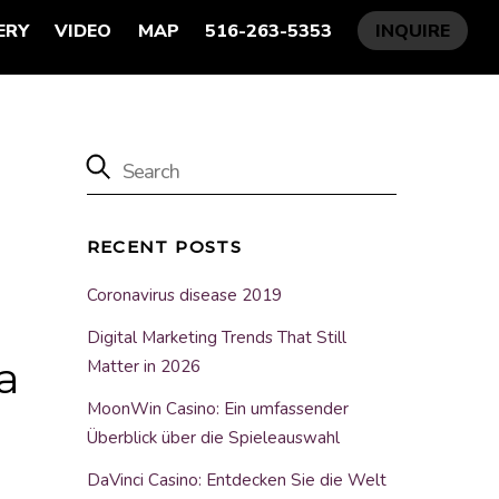
ERY
VIDEO
MAP
516-263-5353
INQUIRE
RECENT POSTS
Coronavirus disease 2019
Digital Marketing Trends That Still
a
Matter in 2026
MoonWin Casino: Ein umfassender
Überblick über die Spieleauswahl
DaVinci Casino: Entdecken Sie die Welt