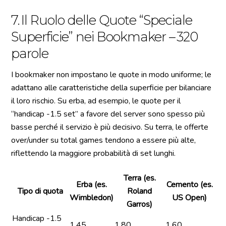
7. Il Ruolo delle Quote “Speciale
Superficie” nei Bookmaker – 320
parole
I bookmaker non impostano le quote in modo uniforme; le
adattano alle caratteristiche della superficie per bilanciare
il loro rischio. Su erba, ad esempio, le quote per il
“handicap -1.5 set” a favore del server sono spesso più
basse perché il servizio è più decisivo. Su terra, le offerte
over/under su total games tendono a essere più alte,
riflettendo la maggiore probabilità di set lunghi.
Terra (es.
Erba (es.
Cemento (es.
Tipo di quota
Roland
Wimbledon)
US Open)
Garros)
Handicap -1.5
1,45
1,80
1,60