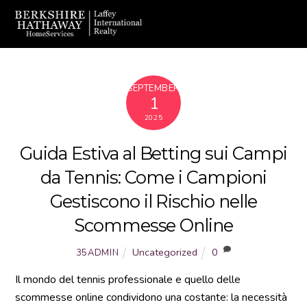
Skip
Men
to
content
SEPTEMBER
1
2025
Guida Estiva al Betting sui Campi
da Tennis: Come i Campioni
Gestiscono il Rischio nelle
Scommesse Online
Uncategorized
0
35ADMIN
Il mondo del tennis professionale e quello delle
scommesse online condividono una costante: la necessità