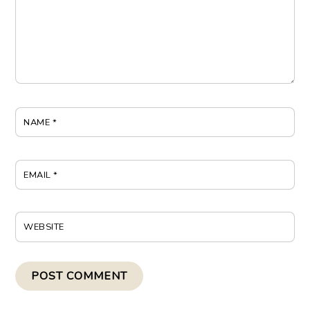
NAME
*
EMAIL
*
WEBSITE