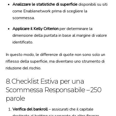
Analizzare le statistiche di superficie
disponibili su siti
come Enablenetwork prima di scegliere la
scommessa.
Applicare il Kelly Criterion
per determinare la
dimensione della puntata in base al margine di valore
identificato.
In questo modo, le differenze di quote non sono solo un
riflesso della superficie, ma diventano uno strumento di
riduzione del rischio.
8. Checklist Estiva per una
Scommessa Responsabile – 250
parole
Verifica del bankroll
– assicurati che il capitale
destinato al betting sia separato da altre finanze