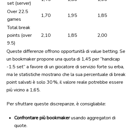
set (server)
Over 22.5
1,70
1,95
1,85
games
Total break
points (over
2,10
1,85
2,00
9.5)
Queste differenze offrono opportunità di value betting. Se
un bookmaker propone una quota di 1,45 per “handicap
-1.5 set” a favore di un giocatore di servizio forte su erba,
ma le statistiche mostrano che la sua percentuale di break
point salvati è solo 30 %, il valore reale potrebbe essere
più vicino a 1,65.
Per sfruttare queste discrepanze, è consigliabile:
Confrontare più bookmaker
usando aggregatori di
quote.