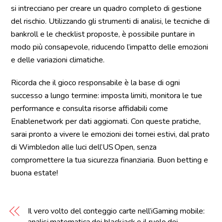
si intrecciano per creare un quadro completo di gestione
del rischio. Utilizzando gli strumenti di analisi, le tecniche di
bankroll e le checklist proposte, è possibile puntare in
modo più consapevole, riducendo l’impatto delle emozioni
e delle variazioni climatiche.
Ricorda che il gioco responsabile è la base di ogni
successo a lungo termine: imposta limiti, monitora le tue
performance e consulta risorse affidabili come
Enablenetwork per dati aggiornati. Con queste pratiche,
sarai pronto a vivere le emozioni dei tornei estivi, dal prato
di Wimbledon alle luci dell’US Open, senza
compromettere la tua sicurezza finanziaria. Buon betting e
buona estate!
Il vero volto del conteggio carte nell’iGaming mobile: