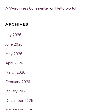
A WordPress Commenter
on
Hello world!
ARCHIVES
July 2026
June 2026
May 2026
April 2026
March 2026
February 2026
January 2026
December 2025
November 2025