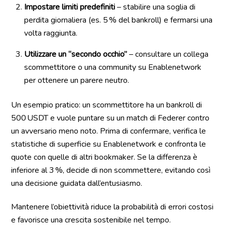
Impostare limiti predefiniti
– stabilire una soglia di
perdita giornaliera (es. 5 % del bankroll) e fermarsi una
volta raggiunta.
Utilizzare un “secondo occhio”
– consultare un collega
scommettitore o una community su Enablenetwork
per ottenere un parere neutro.
Un esempio pratico: un scommettitore ha un bankroll di
500 USDT e vuole puntare su un match di Federer contro
un avversario meno noto. Prima di confermare, verifica le
statistiche di superficie su Enablenetwork e confronta le
quote con quelle di altri bookmaker. Se la differenza è
inferiore al 3 %, decide di non scommettere, evitando così
una decisione guidata dall’entusiasmo.
Mantenere l’obiettività riduce la probabilità di errori costosi
e favorisce una crescita sostenibile nel tempo.