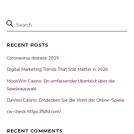
RECENT POSTS
Coronavirus disease 2019
Digital Marketing Trends That Still Matter in 2026
MoonWin Casino: Ein umfassender Überblick über die
Spieleauswahl
DaVinci Casino: Entdecken Sie die Welt der Online-Spiele
cw-check-https://fdfd.com/
RECENT COMMENTS