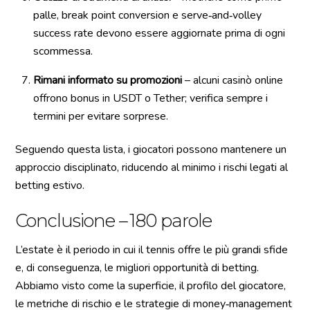
palle, break point conversion e serve‑and‑volley
success rate devono essere aggiornate prima di ogni
scommessa.
Rimani informato su promozioni
– alcuni casinò online
offrono bonus in USDT o Tether; verifica sempre i
termini per evitare sorprese.
Seguendo questa lista, i giocatori possono mantenere un
approccio disciplinato, riducendo al minimo i rischi legati al
betting estivo.
Conclusione – 180 parole
L’estate è il periodo in cui il tennis offre le più grandi sfide
e, di conseguenza, le migliori opportunità di betting.
Abbiamo visto come la superficie, il profilo del giocatore,
le metriche di rischio e le strategie di money‑management