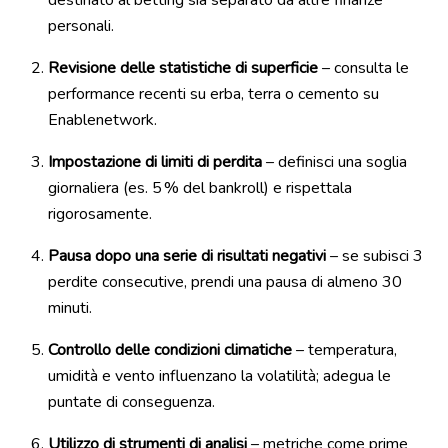
personali.
Revisione delle statistiche di superficie
– consulta le
performance recenti su erba, terra o cemento su
Enablenetwork.
Impostazione di limiti di perdita
– definisci una soglia
giornaliera (es. 5 % del bankroll) e rispettala
rigorosamente.
Pausa dopo una serie di risultati negativi
– se subisci 3
perdite consecutive, prendi una pausa di almeno 30
minuti.
Controllo delle condizioni climatiche
– temperatura,
umidità e vento influenzano la volatilità; adegua le
puntate di conseguenza.
Utilizzo di strumenti di analisi
– metriche come prime