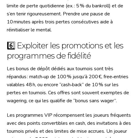
limite de perte quotidienne (ex. : 5 % du bankroll) et de
s’en tenir rigoureusement. Prendre une pause de
10 minutes après trois pertes consécutives aide à
réinitialiser le mental.
6️⃣ Exploiter les promotions et les
programmes de fidélité
Les bonus de dépôt dédiés aux tournois sont très
répandus : match‑up de 100 % jusqu’à 200 €, free‑entries
valables 48 h, ou encore “cash‑back” de 10 % sur les
pertes en tournois. Ces offres sont souvent exemptes de
wagering, ce qui les qualifie de “bonus sans wager”.
Les programmes VIP récompensent les joueurs fréquents
avec des points convertibles en cash, des invitations à des
tournois privés et des limites de mise accrues. Un joueur