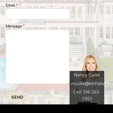
Email
*
Message
*
Nancy Cuite
ncuite@bhhslaffey
Cell: 516-263-
SEND
5353