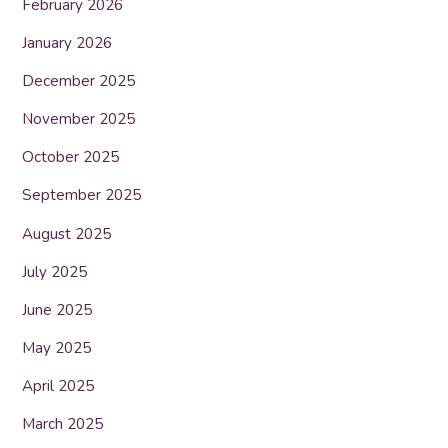
February 2026
January 2026
December 2025
November 2025
October 2025
September 2025
August 2025
July 2025
June 2025
May 2025
April 2025
March 2025