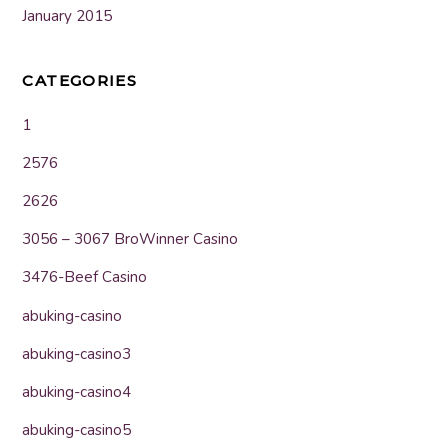
January 2015
CATEGORIES
1
2576
2626
3056 – 3067 BroWinner Casino
3476-Beef Casino
abuking-casino
abuking-casino3
abuking-casino4
abuking-casino5