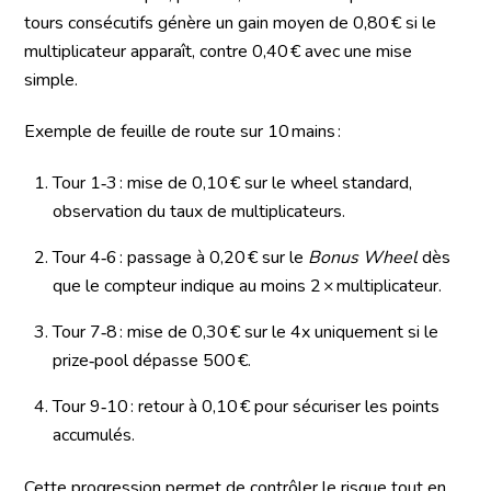
tours consécutifs génère un gain moyen de 0,80 € si le
multiplicateur apparaît, contre 0,40 € avec une mise
simple.
Exemple de feuille de route sur 10 mains :
Tour 1‑3 : mise de 0,10 € sur le wheel standard,
observation du taux de multiplicateurs.
Tour 4‑6 : passage à 0,20 € sur le
Bonus Wheel
dès
que le compteur indique au moins 2 × multiplicateur.
Tour 7‑8 : mise de 0,30 € sur le 4x uniquement si le
prize‑pool dépasse 500 €.
Tour 9‑10 : retour à 0,10 € pour sécuriser les points
accumulés.
Cette progression permet de contrôler le risque tout en