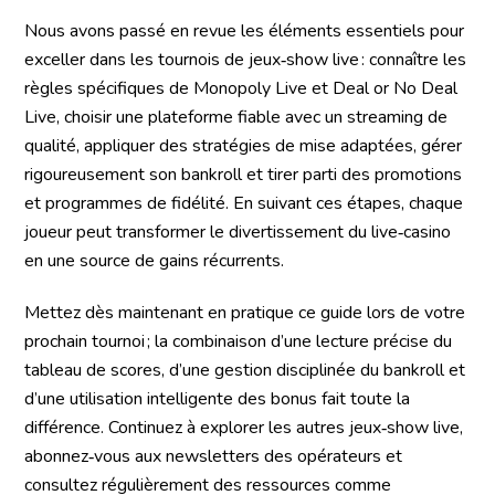
Nous avons passé en revue les éléments essentiels pour
exceller dans les tournois de jeux‑show live : connaître les
règles spécifiques de Monopoly Live et Deal or No Deal
Live, choisir une plateforme fiable avec un streaming de
qualité, appliquer des stratégies de mise adaptées, gérer
rigoureusement son bankroll et tirer parti des promotions
et programmes de fidélité. En suivant ces étapes, chaque
joueur peut transformer le divertissement du live‑casino
en une source de gains récurrents.
Mettez dès maintenant en pratique ce guide lors de votre
prochain tournoi ; la combinaison d’une lecture précise du
tableau de scores, d’une gestion disciplinée du bankroll et
d’une utilisation intelligente des bonus fait toute la
différence. Continuez à explorer les autres jeux‑show live,
abonnez‑vous aux newsletters des opérateurs et
consultez régulièrement des ressources comme