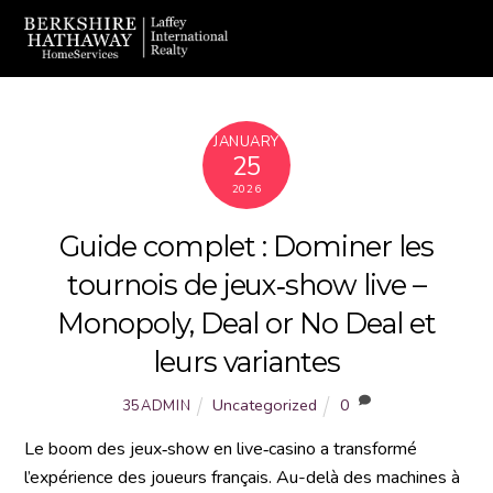
Skip
Men
to
content
JANUARY
25
2026
Guide complet : Dominer les
tournois de jeux‑show live –
Monopoly, Deal or No Deal et
leurs variantes
Uncategorized
0
35ADMIN
Le boom des jeux‑show en live‑casino a transformé
l’expérience des joueurs français. Au-delà des machines à