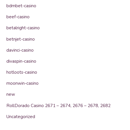
bdmbet-casino
beef-casino
betalright-casino
betnjet-casino
davinci-casino
divaspin-casino
hotloots-casino
moonwin-casino
new
RollDorado Casino 2671 – 2674, 2676 – 2678, 2682
Uncategorized