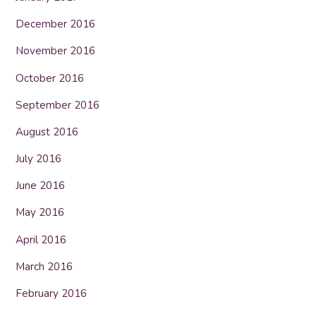
December 2016
November 2016
October 2016
September 2016
August 2016
July 2016
June 2016
May 2016
April 2016
March 2016
February 2016