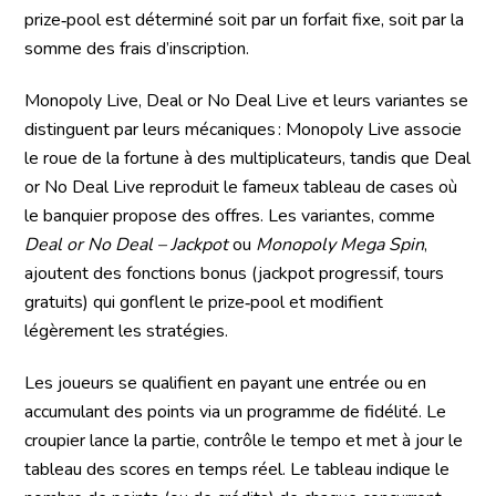
prize‑pool est déterminé soit par un forfait fixe, soit par la
somme des frais d’inscription.
Monopoly Live, Deal or No Deal Live et leurs variantes se
distinguent par leurs mécaniques : Monopoly Live associe
le roue de la fortune à des multiplicateurs, tandis que Deal
or No Deal Live reproduit le fameux tableau de cases où
le banquier propose des offres. Les variantes, comme
Deal or No Deal – Jackpot
ou
Monopoly Mega Spin
,
ajoutent des fonctions bonus (jackpot progressif, tours
gratuits) qui gonflent le prize‑pool et modifient
légèrement les stratégies.
Les joueurs se qualifient en payant une entrée ou en
accumulant des points via un programme de fidélité. Le
croupier lance la partie, contrôle le tempo et met à jour le
tableau des scores en temps réel. Le tableau indique le