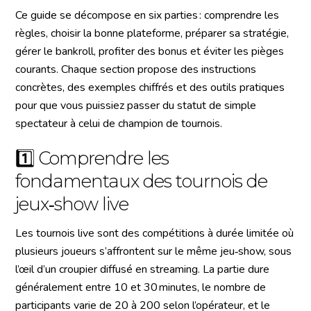
Ce guide se décompose en six parties : comprendre les
règles, choisir la bonne plateforme, préparer sa stratégie,
gérer le bankroll, profiter des bonus et éviter les pièges
courants. Chaque section propose des instructions
concrètes, des exemples chiffrés et des outils pratiques
pour que vous puissiez passer du statut de simple
spectateur à celui de champion de tournois.
1️⃣ Comprendre les
fondamentaux des tournois de
jeux‑show live
Les tournois live sont des compétitions à durée limitée où
plusieurs joueurs s’affrontent sur le même jeu‑show, sous
l’œil d’un croupier diffusé en streaming. La partie dure
généralement entre 10 et 30 minutes, le nombre de
participants varie de 20 à 200 selon l’opérateur, et le