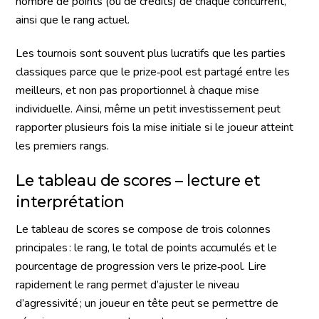
nombre de points (ou de crédits) de chaque concurrent,
ainsi que le rang actuel.
Les tournois sont souvent plus lucratifs que les parties
classiques parce que le prize‑pool est partagé entre les
meilleurs, et non pas proportionnel à chaque mise
individuelle. Ainsi, même un petit investissement peut
rapporter plusieurs fois la mise initiale si le joueur atteint
les premiers rangs.
Le tableau de scores – lecture et
interprétation
Le tableau de scores se compose de trois colonnes
principales : le rang, le total de points accumulés et le
pourcentage de progression vers le prize‑pool. Lire
rapidement le rang permet d’ajuster le niveau
d’agressivité ; un joueur en tête peut se permettre de