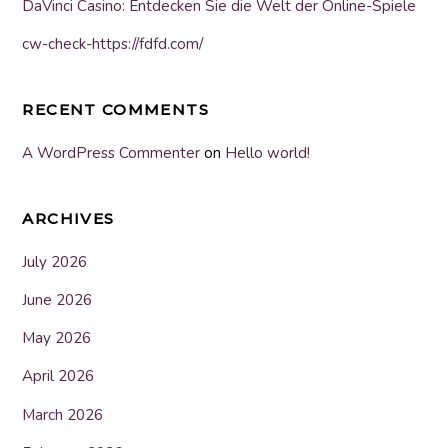
DaVinci Casino: Entdecken Sie die Welt der Online-Spiele
cw-check-https://fdfd.com/
RECENT COMMENTS
A WordPress Commenter
on
Hello world!
ARCHIVES
July 2026
June 2026
May 2026
April 2026
March 2026