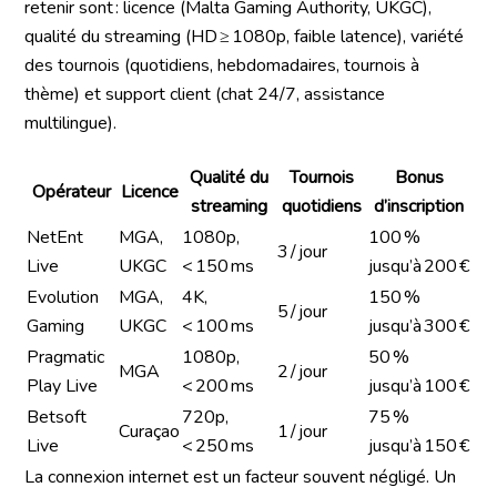
retenir sont : licence (Malta Gaming Authority, UKGC),
qualité du streaming (HD ≥ 1080p, faible latence), variété
des tournois (quotidiens, hebdomadaires, tournois à
thème) et support client (chat 24/7, assistance
multilingue).
Qualité du
Tournois
Bonus
Opérateur
Licence
streaming
quotidiens
d’inscription
NetEnt
MGA,
1080p,
100 %
3 / jour
Live
UKGC
< 150 ms
jusqu’à 200 €
Evolution
MGA,
4K,
150 %
5 / jour
Gaming
UKGC
< 100 ms
jusqu’à 300 €
Pragmatic
1080p,
50 %
MGA
2 / jour
Play Live
< 200 ms
jusqu’à 100 €
Betsoft
720p,
75 %
Curaçao
1 / jour
Live
< 250 ms
jusqu’à 150 €
La connexion internet est un facteur souvent négligé. Un