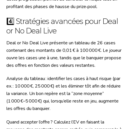
profitant des phases de hausse du prize‑pool.
4️⃣ Stratégies avancées pour Deal
or No Deal Live
Deal or No Deal Live présente un tableau de 26 cases
contenant des montants de 0,01 € à 100 000 €. Le joueur
ouvre les cases une à une, tandis que le banquier propose
des offres en fonction des valeurs restantes.
Analyse du tableau : identifier les cases à haut risque (par
ex. : 10 000 €, 25 000 €) et les éliminer tôt afin de réduire
la variance. Un bon repère est la “zone moyenne”
(1 000 €–5 000 €) qui, lorsqu’elle reste en jeu, augmente
les offres du banquier.
Quand accepter l’offre ? Calculez l’EV en faisant la