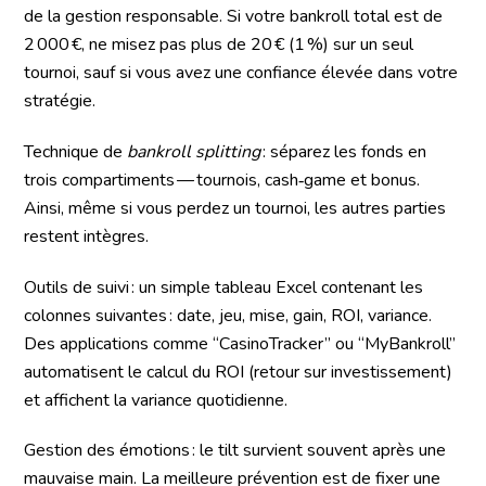
de la gestion responsable. Si votre bankroll total est de
2 000 €, ne misez pas plus de 20 € (1 %) sur un seul
tournoi, sauf si vous avez une confiance élevée dans votre
stratégie.
Technique de
bankroll splitting
: séparez les fonds en
trois compartiments — tournois, cash‑game et bonus.
Ainsi, même si vous perdez un tournoi, les autres parties
restent intègres.
Outils de suivi : un simple tableau Excel contenant les
colonnes suivantes : date, jeu, mise, gain, ROI, variance.
Des applications comme “CasinoTracker” ou “MyBankroll”
automatisent le calcul du ROI (retour sur investissement)
et affichent la variance quotidienne.
Gestion des émotions : le tilt survient souvent après une
mauvaise main. La meilleure prévention est de fixer une