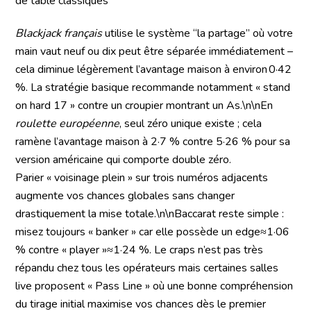
de table classiques
Blackjack français
utilise le système “la partage” où votre
main vaut neuf ou dix peut être séparée immédiatement –
cela diminue légèrement l’avantage maison à environ 0·42
%. La stratégie basique recommande notamment « stand
on hard 17 » contre un croupier montrant un As.\n\nEn
roulette européenne
, seul zéro unique existe ; cela
ramène l’avantage maison à 2·7 % contre 5·26 % pour sa
version américaine qui comporte double zéro.
Parier « voisinage plein » sur trois numéros adjacents
augmente vos chances globales sans changer
drastiquement la mise totale.\n\nBaccarat reste simple :
misez toujours « banker » car elle possède un edge≈1·06
% contre « player »≈1·24 %. Le craps n’est pas très
répandu chez tous les opérateurs mais certaines salles
live proposent « Pass Line » où une bonne compréhension
du tirage initial maximise vos chances dès le premier