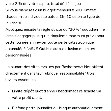
voire 2 % de votre capital total dédié au jeu.
Si vous disposez d’un budget mensuel €500 , limitez
chaque mise individuelle autour €5–10 selon le type de
jeu choisi.
Appliquez ensuite la règle stricte du “20 %” quotidien : ne
jamais engager plus qu’un cinquième maximum prévu pour
cette journée afin éviter toute perte catastrophique
accumulée.\n\n### Outils d’auto‑exclusion et limites
personnalisées
La plupart des sites évalués par Basketnews.Net offrent
directement dans leur rubrique “responsabilité” trois
leviers essentiels :
Limite dépôt quotidienne / hebdomadaire fixable via
votre profil client.
Plafond perte journalier qui bloque automatiquement