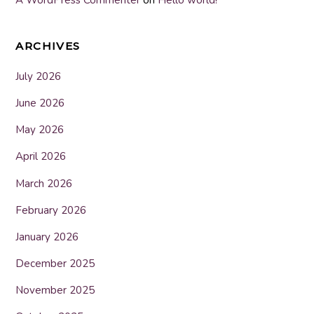
A WordPress Commenter
on
Hello world!
ARCHIVES
July 2026
June 2026
May 2026
April 2026
March 2026
February 2026
January 2026
December 2025
November 2025