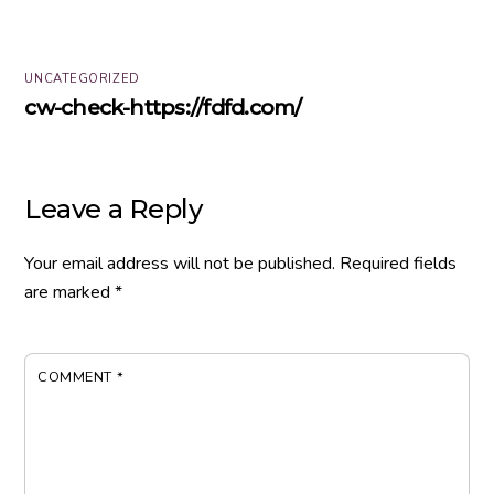
UNCATEGORIZED
cw-check-https://fdfd.com/
Leave a Reply
Your email address will not be published.
Required fields
are marked
*
COMMENT
*