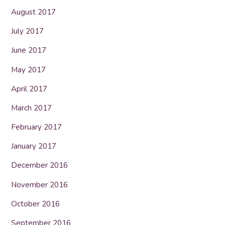
August 2017
July 2017
June 2017
May 2017
April 2017
March 2017
February 2017
January 2017
December 2016
November 2016
October 2016
September 2016