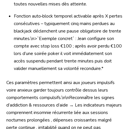
toutes nouvelles mises dès atteinte.
Fonction auto‑block temporel activable après X pertes
consécutives – typiquement cinq mains perdues au
blackjack déclenchent une pause obligatoire de trente
minutes.\n>`Exemple concret` : Jean configure son
compte avec stop loss €100 ; après avoir perdu €100
lors d’une soirée poker il voit immédiatement son
accès suspendu pendant trente minutes puis doit
valider manuellement sa volonté reconduire.*
Ces paramètres permettent ainsi aux joueurs impulsifs
voire anxieux garder toujours contrôle dessus leurs
comportements compulsifs.\n\nReconnaître les signes
d’addiction & ressources d’aide → Les indicateurs majeurs
comprennent insomnie récurrente liée aux sessions
nocturnes prolongées , dépenses croissantes malgré
perte continue , irritabilité quand on ne peut pas