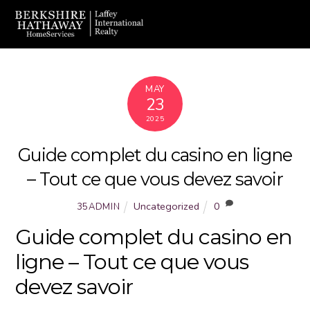
Skip
Men
to
content
MAY
23
2025
Guide complet du casino en ligne
– Tout ce que vous devez savoir
Uncategorized
0
35ADMIN
Guide complet du casino en
ligne – Tout ce que vous
devez savoir