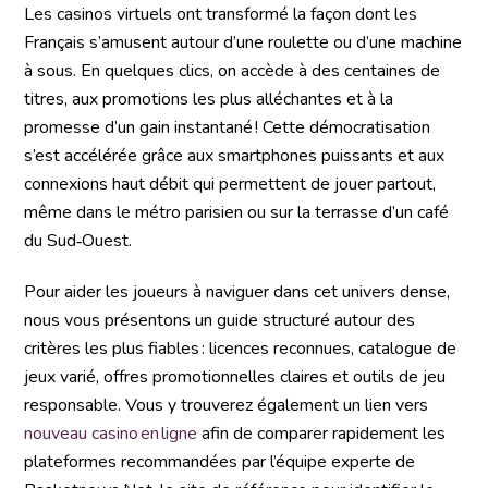
Les casinos virtuels ont transformé la façon dont les
Français s’amusent autour d’une roulette ou d’une machine
à sous. En quelques clics, on accède à des centaines de
titres, aux promotions les plus alléchantes et à la
promesse d’un gain instantané ! Cette démocratisation
s’est accélérée grâce aux smartphones puissants et aux
connexions haut débit qui permettent de jouer partout,
même dans le métro parisien ou sur la terrasse d’un café
du Sud‑Ouest.
Pour aider les joueurs à naviguer dans cet univers dense,
nous vous présentons un guide structuré autour des
critères les plus fiables : licences reconnues, catalogue de
jeux varié, offres promotionnelles claires et outils de jeu
responsable. Vous y trouverez également un lien vers
nouveau casino en ligne
afin de comparer rapidement les
plateformes recommandées par l’équipe experte de