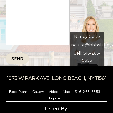
Nancy Cuite
ncuite@bhhslaffey
Cell: 516-263-
SEND
5353
1075 W PARK AVE, LONG BEACH, NY 11561
Floor Plans
Gallery
Video
Map
516-263-5353
Inquire
Listed By: