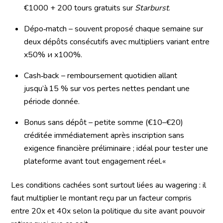
€1000 + 200 tours gratuits sur
Starburst
.
Dépo‑match – souvent proposé chaque semaine sur
deux dépôts consécutifs avec multipliers variant entre
x50% и x100%.
Cash‑back – remboursement quotidien allant
jusqu’à 15 % sur vos pertes nettes pendant une
période donnée.
Bonus sans dépôt – petite somme (€10–€20)
créditée immédiatement après inscription sans
exigence financière préliminaire ; idéal pour tester une
plateforme avant tout engagement réel.«
Les conditions cachées sont surtout liées au wagering : il
faut multiplier le montant reçu par un facteur compris
entre 20x et 40x selon la politique du site avant pouvoir