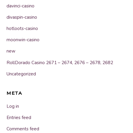
davinci-casino
divaspin-casino
hotloots-casino
moonwin-casino
new
RollDorado Casino 2671 – 2674, 2676 – 2678, 2682
Uncategorized
META
Log in
Entries feed
Comments feed