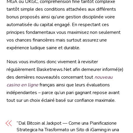
MGA ou UKGC, compréhension fine tantôt complexe
tantôt simple des conditions attachées aux différents
bonus proposés ainsi qu’une gestion disciplinée voire
automatisée du capital engagé.​ En respectant ces
principes fondamentaux vous maximisez non seulement
vos chances financières mais surtout assurez une
expérience ludique saine et durable.​
Nous vous invitons donc vivement à revisiter
régulièrement Basketnews.Net afin demeurer informé(e)
des dernières nouveautés concernant tout
nouveau
casino en ligne
français ainsi que leurs évaluations
indépendantes – parce qu’un pari gagnant repose avant
tout sur un choix éclairé basé sur confiance maximale.​
“Dal Bitcoin al Jackpot — Come una Pianificazione
Strategica ha Trasformato un Sito di iGaming in una