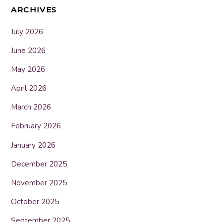
ARCHIVES
July 2026
June 2026
May 2026
April 2026
March 2026
February 2026
January 2026
December 2025
November 2025
October 2025
September 2025