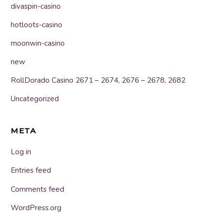
divaspin-casino
hotloots-casino
moonwin-casino
new
RollDorado Casino 2671 – 2674, 2676 – 2678, 2682
Uncategorized
META
Log in
Entries feed
Comments feed
WordPress.org