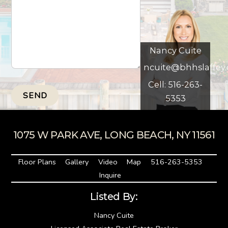
Nancy Cuite
ncuite@bhhslaffey
Cell: 516-263-
SEND
5353
1075 W PARK AVE, LONG BEACH, NY 11561
Floor Plans
Gallery
Video
Map
516-263-5353
Inquire
Listed By:
Nancy Cuite