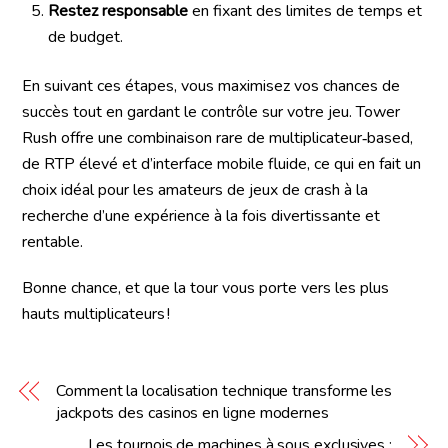
Restez responsable
en fixant des limites de temps et
de budget.
En suivant ces étapes, vous maximisez vos chances de
succès tout en gardant le contrôle sur votre jeu. Tower
Rush offre une combinaison rare de multiplicateur‑based,
de RTP élevé et d’interface mobile fluide, ce qui en fait un
choix idéal pour les amateurs de jeux de crash à la
recherche d’une expérience à la fois divertissante et
rentable.
Bonne chance, et que la tour vous porte vers les plus
hauts multiplicateurs !
Comment la localisation technique transforme les
jackpots des casinos en ligne modernes
Les tournois de machines à sous exclusives :