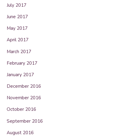
July 2017
June 2017
May 2017
April 2017
March 2017
February 2017
January 2017
December 2016
November 2016
October 2016
September 2016
August 2016