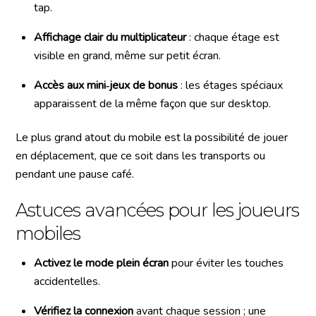
tap.
Affichage clair du multiplicateur
: chaque étage est
visible en grand, même sur petit écran.
Accès aux mini‑jeux de bonus
: les étages spéciaux
apparaissent de la même façon que sur desktop.
Le plus grand atout du mobile est la possibilité de jouer
en déplacement, que ce soit dans les transports ou
pendant une pause café.
Astuces avancées pour les joueurs
mobiles
Activez le mode plein écran
pour éviter les touches
accidentelles.
Vérifiez la connexion
avant chaque session ; une