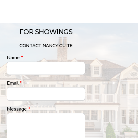
FOR SHOWINGS
CONTACT NANCY CUITE
Name
*
Email
*
Message
*