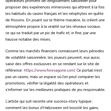
opérateurs profitent de l’engouement saisonnier pour
proposer des expériences immersives qui attirent à la fois
les habitués du casino français et les néophytes en quête
de frissons. En jouant sur le thème macabre, ils créent une
atmosphère propice à la viralité sur les réseaux sociaux,
ce qui se traduit par un pic de trafic et, in fine, par une
hausse notable des mises.
Comme les marchés financiers connaissent leurs périodes
de volatilité saisonnière, les joueurs peuvent, eux aussi,
saisir des offres exclusives en se rendant sur le site de
référence :
https://www.forexagone.com/
. Ce portail n’est
pas un casino, mais un espace où l’on peut comparer les
promotions, vérifier la légalité des opérateurs et
s’informer sur les meilleures pratiques de jeu responsable.
L’article qui suit raconte une success‑story typique :
comment les bonus d’Halloween ont boosté les gains,