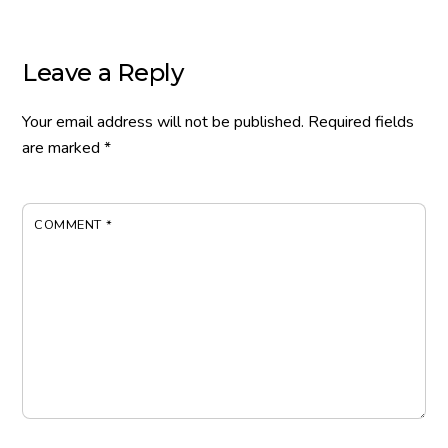
Leave a Reply
Your email address will not be published.
Required fields
are marked
*
COMMENT
*