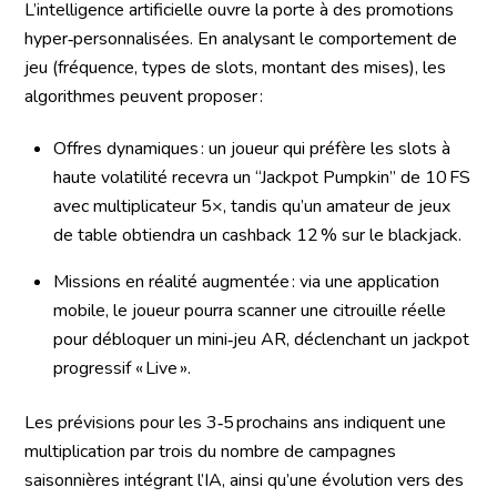
L’intelligence artificielle ouvre la porte à des promotions
hyper‑personnalisées. En analysant le comportement de
jeu (fréquence, types de slots, montant des mises), les
algorithmes peuvent proposer :
Offres dynamiques : un joueur qui préfère les slots à
haute volatilité recevra un “Jackpot Pumpkin” de 10 FS
avec multiplicateur 5×, tandis qu’un amateur de jeux
de table obtiendra un cashback 12 % sur le blackjack.
Missions en réalité augmentée : via une application
mobile, le joueur pourra scanner une citrouille réelle
pour débloquer un mini‑jeu AR, déclenchant un jackpot
progressif « Live ».
Les prévisions pour les 3‑5 prochains ans indiquent une
multiplication par trois du nombre de campagnes
saisonnières intégrant l’IA, ainsi qu’une évolution vers des