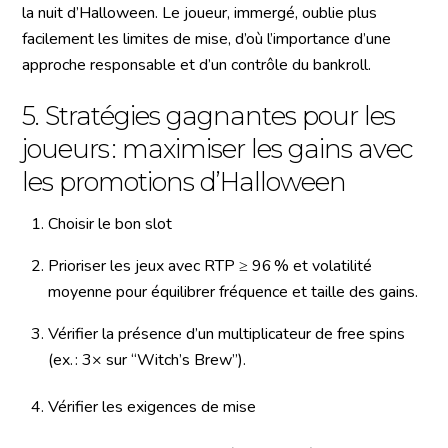
la nuit d’Halloween. Le joueur, immergé, oublie plus
facilement les limites de mise, d’où l’importance d’une
approche responsable et d’un contrôle du bankroll.
5. Stratégies gagnantes pour les
joueurs : maximiser les gains avec
les promotions d’Halloween
Choisir le bon slot
Prioriser les jeux avec RTP ≥ 96 % et volatilité
moyenne pour équilibrer fréquence et taille des gains.
Vérifier la présence d’un multiplicateur de free spins
(ex. : 3× sur “Witch’s Brew”).
Vérifier les exigences de mise