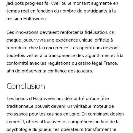
jackpots progressifs “live” où le montant augmente en
temps réel en fonction du nombre de participants à la
mission Halloween.
Ces innovations devraient renforcer la fidélisation, car
chaque joueur vivra une expérience unique, difficile à
reproduire chez la concurrence. Les opérateurs devront
toutefois veiller à la transparence des algorithmes et à la
conformité avec les régulations du casino légal France,
afin de préserver la confiance des joueurs.
Conclusion
Les bonus d’Halloween ont démontré qu’une fête
traditionnelle pouvait devenir un véritable moteur de
croissance pour les casinos en ligne. En combinant design
immersif, offres attractives et compréhension fine de la
psychologie du joueur, les opérateurs transforment le