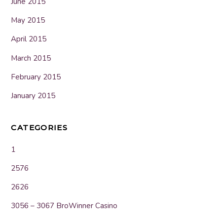
June 2015
May 2015
April 2015
March 2015
February 2015
January 2015
CATEGORIES
1
2576
2626
3056 – 3067 BroWinner Casino