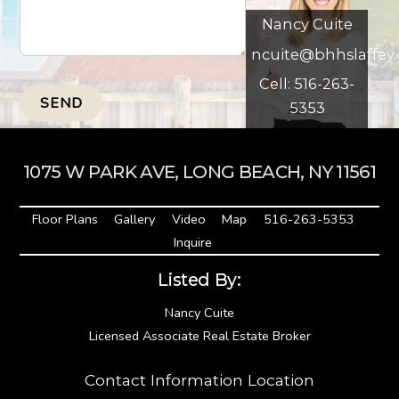
Nancy Cuite
ncuite@bhhslaffey
Cell: 516-263-
SEND
5353
1075 W PARK AVE, LONG BEACH, NY 11561
Floor Plans
Gallery
Video
Map
516-263-5353
Inquire
Listed By:
Nancy Cuite
Licensed Associate Real Estate Broker
Contact Information Location