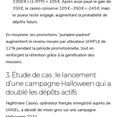
3 000 € × (1‑RTP) ≈ 105 €. Après avoir payé le gain de
350 €, le casino conserve 105 € – 350 € = ‑245 €, mais
le joueur reste engagé, augmentant la probabilité de
dépôts futurs.
En moyenne, les promotions “pumpkin‑packed”
augmentent le revenu moyen par utilisateur (ARPU) de
12 % pendant la période promotionnelle, tout en
renforçant la rétention grâce à la gamification des
missions.
3. Étude de cas : le lancement
d’une campagne Halloween qui a
doublé les dépôts actifs
Nightmare Casino, opérateur français enregistré auprès de
l’ARJEL, a décidé de miser gros sur une campagne
Halloween 2024.