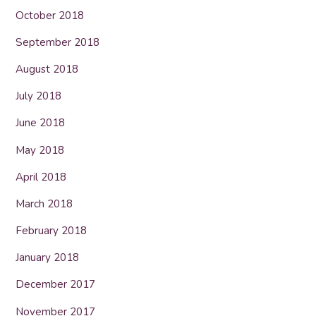
October 2018
September 2018
August 2018
July 2018
June 2018
May 2018
April 2018
March 2018
February 2018
January 2018
December 2017
November 2017