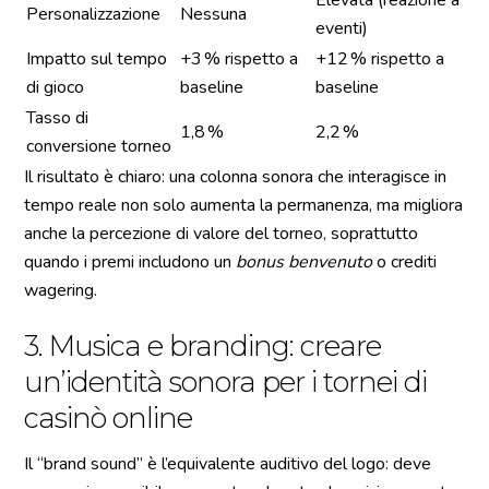
Elevata (reazione a
Personalizzazione
Nessuna
eventi)
Impatto sul tempo
+3 % rispetto a
+12 % rispetto a
di gioco
baseline
baseline
Tasso di
1,8 %
2,2 %
conversione torneo
Il risultato è chiaro: una colonna sonora che interagisce in
tempo reale non solo aumenta la permanenza, ma migliora
anche la percezione di valore del torneo, soprattutto
quando i premi includono un
bonus benvenuto
o crediti
wagering.
3. Musica e branding: creare
un’identità sonora per i tornei di
casinò online
Il “brand sound” è l’equivalente auditivo del logo: deve