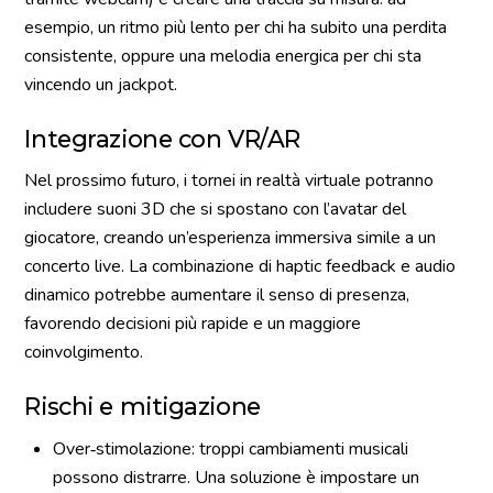
esempio, un ritmo più lento per chi ha subito una perdita
consistente, oppure una melodia energica per chi sta
vincendo un jackpot.
Integrazione con VR/AR
Nel prossimo futuro, i tornei in realtà virtuale potranno
includere suoni 3D che si spostano con l’avatar del
giocatore, creando un’esperienza immersiva simile a un
concerto live. La combinazione di haptic feedback e audio
dinamico potrebbe aumentare il senso di presenza,
favorendo decisioni più rapide e un maggiore
coinvolgimento.
Rischi e mitigazione
Over‑stimolazione: troppi cambiamenti musicali
possono distrarre. Una soluzione è impostare un