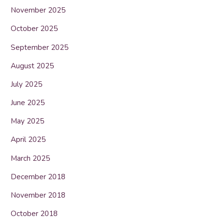
November 2025
October 2025
September 2025
August 2025
July 2025
June 2025
May 2025
April 2025
March 2025
December 2018
November 2018
October 2018