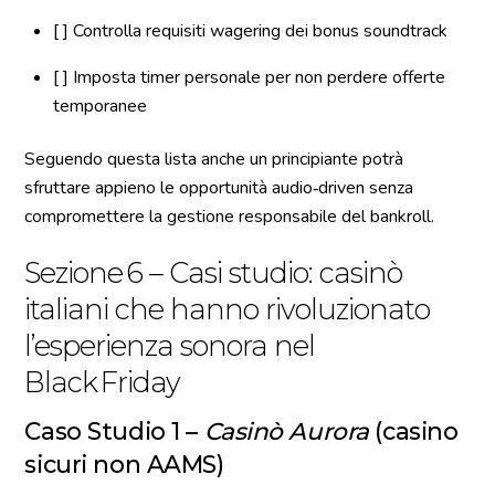
[ ] Controlla requisiti wagering dei bonus soundtrack
[ ] Imposta timer personale per non perdere offerte
temporanee
Seguendo questa lista anche un principiante potrà
sfruttare appieno le opportunità audio‑driven senza
compromettere la gestione responsabile del bankroll.
Sezione 6 – Casi studio: casinò
italiani che hanno rivoluzionato
l’esperienza sonora nel
Black Friday
Caso Studio 1 –
Casinò Aurora
(casino
sicuri non AAMS)