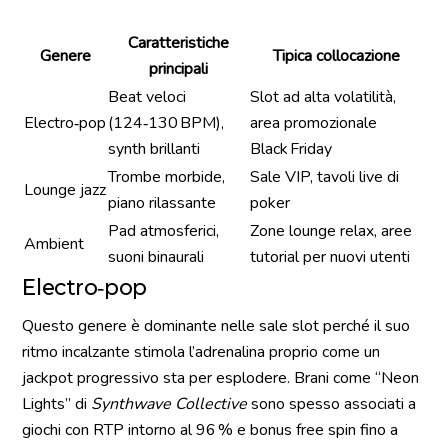
Caratteristiche
Genere
Tipica collocazione
principali
Beat veloci
Slot ad alta volatilità,
Electro‑pop
(124‑130 BPM),
area promozionale
synth brillanti
Black Friday
Trombe morbide,
Sale VIP, tavoli live di
Lounge jazz
piano rilassante
poker
Pad atmosferici,
Zone lounge relax, aree
Ambient
suoni binaurali
tutorial per nuovi utenti
Electro‑pop
Questo genere è dominante nelle sale slot perché il suo
ritmo incalzante stimola l’adrenalina proprio come un
jackpot progressivo sta per esplodere. Brani come “Neon
Lights” di
Synthwave Collective
sono spesso associati a
giochi con RTP intorno al 96 % e bonus free spin fino a