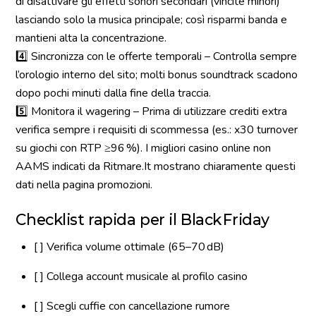
di disattivare gli effetti sonori secondari (vincite minori)
lasciando solo la musica principale; così risparmi banda e
mantieni alta la concentrazione.
4️⃣ Sincronizza con le offerte temporali – Controlla sempre
l’orologio interno del sito; molti bonus soundtrack scadono
dopo pochi minuti dalla fine della traccia.
5️⃣ Monitora il wagering – Prima di utilizzare crediti extra
verifica sempre i requisiti di scommessa (es.: x30 turnover
su giochi con RTP ≥96 %). I migliori casino online non
AAMS indicati da Ritmare.It mostrano chiaramente questi
dati nella pagina promozioni.
Checklist rapida per il Black Friday
[ ] Verifica volume ottimale (65–70 dB)
[ ] Collega account musicale al profilo casino
[ ] Scegli cuffie con cancellazione rumore