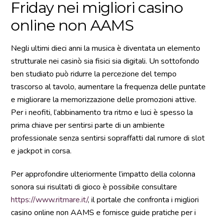
Friday nei migliori casino
online non AAMS
Negli ultimi dieci anni la musica è diventata un elemento
strutturale nei casinò sia fisici sia digitali. Un sottofondo
ben studiato può ridurre la percezione del tempo
trascorso al tavolo, aumentare la frequenza delle puntate
e migliorare la memorizzazione delle promozioni attive.
Per i neofiti, l’abbinamento tra ritmo e luci è spesso la
prima chiave per sentirsi parte di un ambiente
professionale senza sentirsi sopraffatti dal rumore di slot
e jackpot in corsa.
Per approfondire ulteriormente l’impatto della colonna
sonora sui risultati di gioco è possibile consultare
https://www.ritmare.it/
, il portale che confronta i migliori
casino online non AAMS e fornisce guide pratiche per i