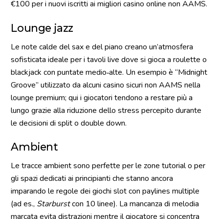
€100 per i nuovi iscritti ai migliori casino online non AAMS.
Lounge jazz
Le note calde del sax e del piano creano un’atmosfera
sofisticata ideale per i tavoli live dove si gioca a roulette o
blackjack con puntate medio‑alte. Un esempio è “Midnight
Groove” utilizzato da alcuni casino sicuri non AAMS nella
lounge premium; qui i giocatori tendono a restare più a
lungo grazie alla riduzione dello stress percepito durante
le decisioni di split o double down.
Ambient
Le tracce ambient sono perfette per le zone tutorial o per
gli spazi dedicati ai principianti che stanno ancora
imparando le regole dei giochi slot con paylines multiple
(ad es.,
Starburst
con 10 linee). La mancanza di melodia
marcata evita distrazioni mentre il giocatore si concentra