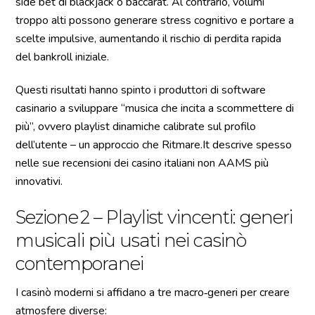
side bet di blackjack o baccarat. Al contrario, volumi
troppo alti possono generare stress cognitivo e portare a
scelte impulsive, aumentando il rischio di perdita rapida
del bankroll iniziale.
Questi risultati hanno spinto i produttori di software
casinario a sviluppare “musica che incita a scommettere di
più”, ovvero playlist dinamiche calibrate sul profilo
dell’utente – un approccio che Ritmare.It descrive spesso
nelle sue recensioni dei casino italiani non AAMS più
innovativi.
Sezione 2 – Playlist vincenti: generi
musicali più usati nei casinò
contemporanei
I casinò moderni si affidano a tre macro‑generi per creare
atmosfere diverse: