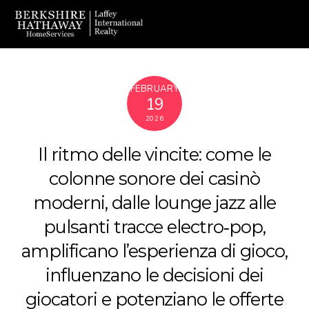
Skip
Men
to
content
FEBRUARY
19
2026
Il ritmo delle vincite: come le
colonne sonore dei casinò
moderni, dalle lounge jazz alle
pulsanti tracce electro‑pop,
amplificano l’esperienza di gioco,
influenzano le decisioni dei
giocatori e potenziano le offerte