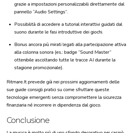
grazie a impostazioni personalizzabili direttamente dal
pannello “Audio Settings”.
Possibilità di accedere a tutorial interattivi guidati dal
suono durante le fasi introduttive dei giochi.
Bonus ancora più mirati legati alla partecipazione attiva
alla colonna sonora (es.: badge “Sound Master”
ottenibile ascoltando tutte le tracce AI durante la
stagione promozionale).
Ritmare.It prevede già nei prossimi aggiornamenti delle
sue guide consigli pratici su come sfruttare queste
tecnologie emergenti senza compromettere la sicurezza
finanziaria né incorrere in dipendenza dal gioco.
Conclusione
La musica è molto più di uno sfondo decorativo nei casinò