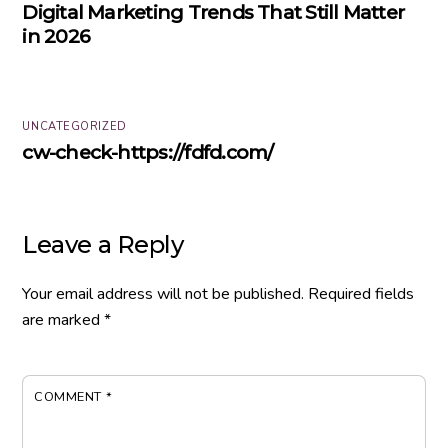
Digital Marketing Trends That Still Matter
in 2026
UNCATEGORIZED
cw-check-https://fdfd.com/
Leave a Reply
Your email address will not be published.
Required fields
are marked
*
COMMENT
*