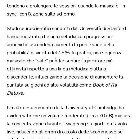
tendono a prolungare le sessioni quando la musica è “in
sync” con l’azione sullo schermo.
Studi neuroscientifici condotti dall’Università di Stanford
hanno mostrato che una melodia con progressioni
armoniche ascendenti aumenta la percezione della
probabilità di vincita del 15 %. In pratica, una sequenza
musicale che “sale” può far sentire il giocatore più
ottimista rispetto a una linea melodica piatta o
discendente, influenzando la decisione di aumentare la
puntata su giochi ad alta volatilità come
Book of Ra
Deluxe
.
Un altro esperimento della University of Cambridge ha
evidenziato che un volume moderato (circa 70 dB) migliora
la concentrazione durante il wagering su giochi da tavolo
live, riducendo gli errori di calcolo delle scommesse sui