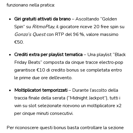
funzionano nella pratica:
Giri gratuiti attivati da brano
– Ascoltando “Golden
Spin” su
RitmoPlay
, il giocatore riceve 20 free spin su
Gonzo’s Quest
con RTP del 96 %, valore massimo
€50.
Crediti extra per playlist tematica
– Una playlist “Black
Friday Beats” composta da cinque tracce electro‑pop
garantisce €10 di credito bonus se completata entro
le prime due ore dell’evento.
Moltiplicatori temporizzati
– Durante l’ascolto della
traccia finale della serata (“Midnight Jackpot”), tutti i
win su slot selezionate ricevono un moltiplicatore x2
per cinque minuti consecutivi.
Per riconoscere questi bonus basta controllare la sezione