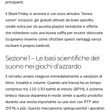
principianti.
Il Black Friday si avvicina e con esso arrivano “bonus
sonori” esclusivi: giri gratuiti attivati da brani specifici,
crediti extra per chi ascolta playlist tematiche e offerte
che richiedono solo una buona cuffia per essere sbloccate.
Scopriamo insieme come sfruttare questi vantaggi senza
rischiare il proprio bankroll.
Sezione 1 – Le basi scientifiche del
suono nei giochi d’azzardo
Il cervello umano reagisce immediatamente a variazioni di
ritmo, tonalità e volume. Quando una traccia ha un tempo
compreso tra 120‑130 battiti al minuto (BPM), il sistema
limbico rilascia dopamina in modo simile a quello prodotto
durante una vincita importante su una slot con RTP alto
(95 % o più). Questo meccanismo spiega perché i giocatori