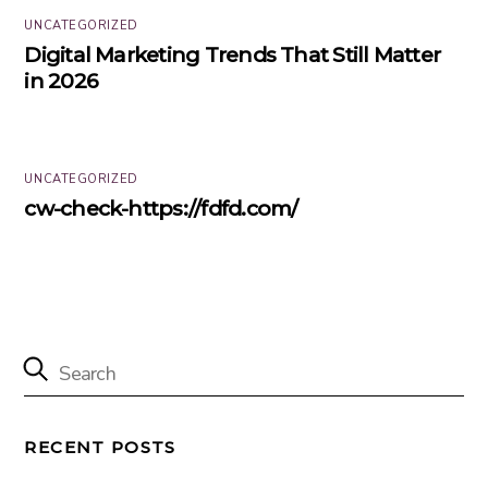
UNCATEGORIZED
Digital Marketing Trends That Still Matter
in 2026
UNCATEGORIZED
cw-check-https://fdfd.com/
RECENT POSTS