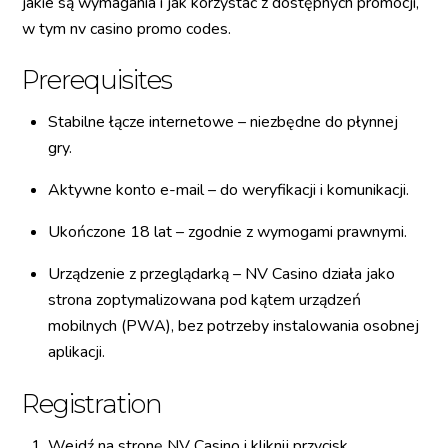
jakie są wymagania i jak korzystać z dostępnych promocji,
w tym nv casino promo codes.
Prerequisites
Stabilne łącze internetowe – niezbędne do płynnej
gry.
Aktywne konto e-mail – do weryfikacji i komunikacji.
Ukończone 18 lat – zgodnie z wymogami prawnymi.
Urządzenie z przeglądarką – NV Casino działa jako
strona zoptymalizowana pod kątem urządzeń
mobilnych (PWA), bez potrzeby instalowania osobnej
aplikacji.
Registration
Wejdź na stronę NV Casino i kliknij przycisk