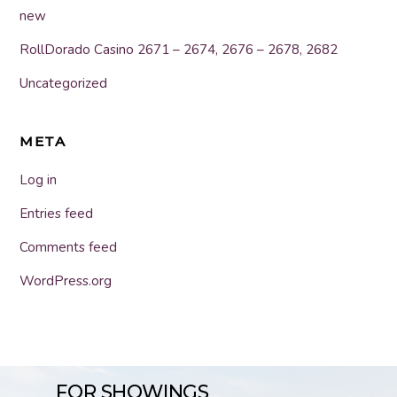
new
RollDorado Casino 2671 – 2674, 2676 – 2678, 2682
Uncategorized
META
Log in
Entries feed
Comments feed
WordPress.org
FOR SHOWINGS