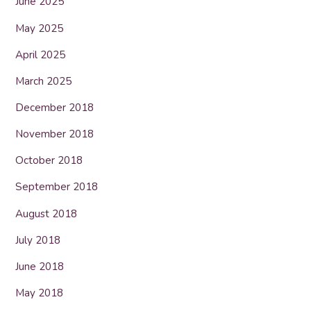
June 2025
May 2025
April 2025
March 2025
December 2018
November 2018
October 2018
September 2018
August 2018
July 2018
June 2018
May 2018