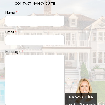
CONTACT NANCY CUITE
Name
*
Email
*
Message
*
Nancy Cuite
ncuite@bhhslaffey