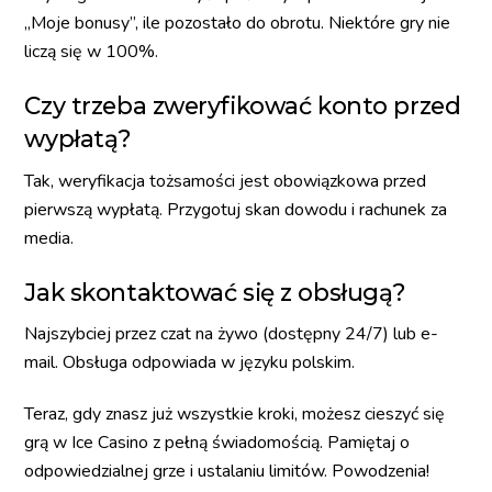
„Moje bonusy”, ile pozostało do obrotu. Niektóre gry nie
liczą się w 100%.
Czy trzeba zweryfikować konto przed
wypłatą?
Tak, weryfikacja tożsamości jest obowiązkowa przed
pierwszą wypłatą. Przygotuj skan dowodu i rachunek za
media.
Jak skontaktować się z obsługą?
Najszybciej przez czat na żywo (dostępny 24/7) lub e-
mail. Obsługa odpowiada w języku polskim.
Teraz, gdy znasz już wszystkie kroki, możesz cieszyć się
grą w Ice Casino z pełną świadomością. Pamiętaj o
odpowiedzialnej grze i ustalaniu limitów. Powodzenia!