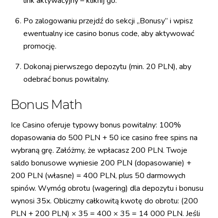
link aktywacyjny – kliknij go.
Po zalogowaniu przejdź do sekcji „Bonusy” i wpisz
ewentualny ice casino bonus code, aby aktywować
promocję.
Dokonaj pierwszego depozytu (min. 20 PLN), aby
odebrać bonus powitalny.
Bonus Math
Ice Casino oferuje typowy bonus powitalny: 100%
dopasowania do 500 PLN + 50 ice casino free spins na
wybraną grę. Załóżmy, że wpłacasz 200 PLN. Twoje
saldo bonusowe wyniesie 200 PLN (dopasowanie) +
200 PLN (własne) = 400 PLN, plus 50 darmowych
spinów. Wymóg obrotu (wagering) dla depozytu i bonusu
wynosi 35x. Obliczmy całkowitą kwotę do obrotu: (200
PLN + 200 PLN) × 35 = 400 × 35 = 14 000 PLN. Jeśli