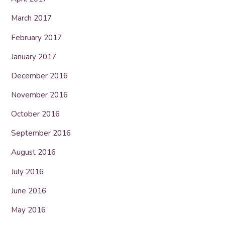
March 2017
February 2017
January 2017
December 2016
November 2016
October 2016
September 2016
August 2016
July 2016
June 2016
May 2016