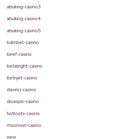
abuking-casino3
abuking-casino4
abuking-casino5
bdmbet-casino
beef-casino
betalright-casino
betnjet-casino
davinci-casino
divaspin-casino
hotloots-casino
moonwin-casino
new