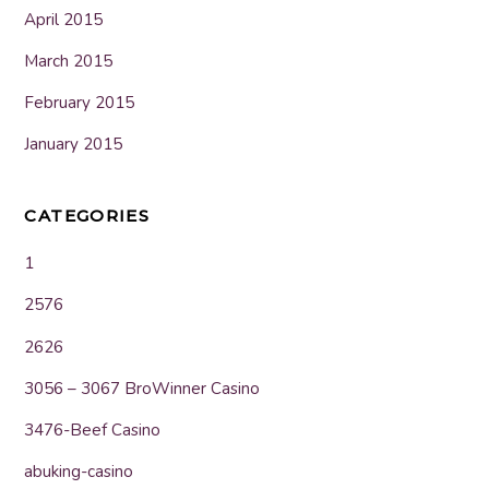
April 2015
March 2015
February 2015
January 2015
CATEGORIES
1
2576
2626
3056 – 3067 BroWinner Casino
3476-Beef Casino
abuking-casino