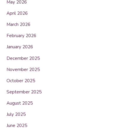
May 2026
April 2026
March 2026
February 2026
January 2026
December 2025
November 2025
October 2025
September 2025
August 2025
July 2025
June 2025