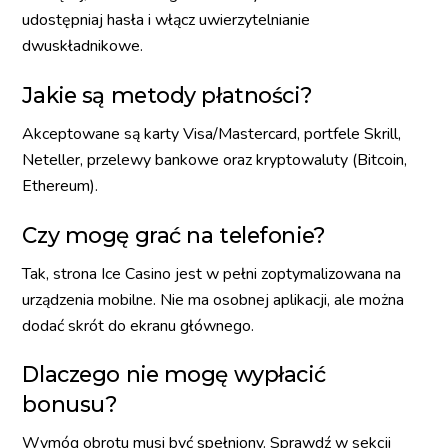
udostępniaj hasła i włącz uwierzytelnianie
dwuskładnikowe.
Jakie są metody płatności?
Akceptowane są karty Visa/Mastercard, portfele Skrill,
Neteller, przelewy bankowe oraz kryptowaluty (Bitcoin,
Ethereum).
Czy mogę grać na telefonie?
Tak, strona Ice Casino jest w pełni zoptymalizowana na
urządzenia mobilne. Nie ma osobnej aplikacji, ale można
dodać skrót do ekranu głównego.
Dlaczego nie mogę wypłacić
bonusu?
Wymóg obrotu musi być spełniony. Sprawdź w sekcji