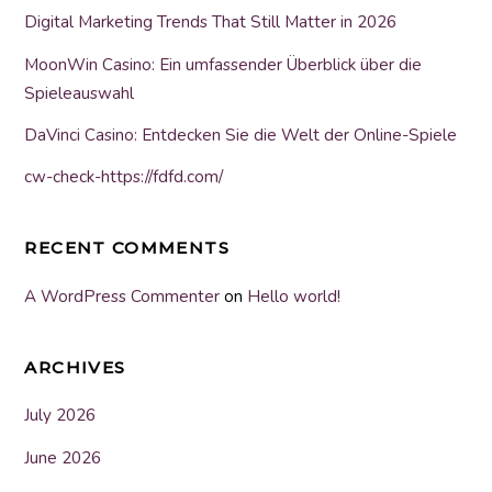
Digital Marketing Trends That Still Matter in 2026
MoonWin Casino: Ein umfassender Überblick über die
Spieleauswahl
DaVinci Casino: Entdecken Sie die Welt der Online-Spiele
cw-check-https://fdfd.com/
RECENT COMMENTS
A WordPress Commenter
on
Hello world!
ARCHIVES
July 2026
June 2026