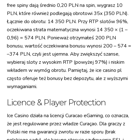
free spiny dają średnio 0,20 PLN na spin, wygrasz 10
PLN, które również podlegają obrotowi 35x (350 PLN).
Łącznie do obrotu: 14 350 PLN. Przy RTP slotów 96%,
oczekiwana strata matematyczna wynosi 14 350 × (1 –
0,96) = 574 PLN. Ponieważ otrzymałeś 200 PLN
bonusu, wartość oczekiwana bonusu wynosi 200 – 574 =
–374 PLN, czyli jest ujemna. Aby zwiększyć szanse,
wybieraj sloty z wysokim RTP (powyżej 97%) i niskim
wkładem w wymóg obrotu. Pamiętaj, że ice casino pl
często oferuje też bonusy bez depozytu, ale z wyższymi
wymaganiami.
Licence & Player Protection
Ice Casino działa na licencji Curacao eGaming, co oznacza,
że jest regulowane przez władze Curaçao. Dla graczy z
Polski nie ma gwarancji zwrotu w razie sporu (brak
polskiego sądu), ale kasyno stosuje szyfrowanie SSL i