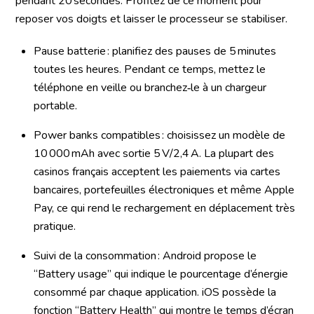
pendant 20 secondes. Profitez de ce moment pour
reposer vos doigts et laisser le processeur se stabiliser.
Pause batterie : planifiez des pauses de 5 minutes
toutes les heures. Pendant ce temps, mettez le
téléphone en veille ou branchez‑le à un chargeur
portable.
Power banks compatibles : choisissez un modèle de
10 000 mAh avec sortie 5 V/2,4 A. La plupart des
casinos français acceptent les paiements via cartes
bancaires, portefeuilles électroniques et même Apple
Pay, ce qui rend le rechargement en déplacement très
pratique.
Suivi de la consommation : Android propose le
“Battery usage” qui indique le pourcentage d’énergie
consommé par chaque application. iOS possède la
fonction “Battery Health” qui montre le temps d’écran