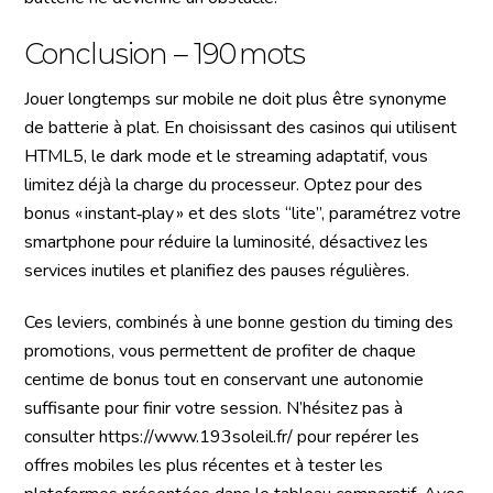
Conclusion – 190 mots
Jouer longtemps sur mobile ne doit plus être synonyme
de batterie à plat. En choisissant des casinos qui utilisent
HTML5, le dark mode et le streaming adaptatif, vous
limitez déjà la charge du processeur. Optez pour des
bonus « instant‑play » et des slots “lite”, paramétrez votre
smartphone pour réduire la luminosité, désactivez les
services inutiles et planifiez des pauses régulières.
Ces leviers, combinés à une bonne gestion du timing des
promotions, vous permettent de profiter de chaque
centime de bonus tout en conservant une autonomie
suffisante pour finir votre session. N’hésitez pas à
consulter https://www.193soleil.fr/ pour repérer les
offres mobiles les plus récentes et à tester les