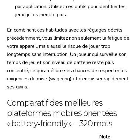
par application. Utilisez ces outils pour identifier les
jeux qui drainent le plus.
En combinant ces habitudes avec les réglages décrits
précédemment, vous limitez non seulement la fatigue de
votre appareil, mais aussi le risque de jouer trop
longtemps sans interruption. Un joueur qui surveille son
temps de jeu et son niveau de batterie reste plus
concentré, ce qui améliore ses chances de respecter les
exigences de mise (wagering) et d’encaisser rapidement
ses gains.
Comparatif des meilleures
plateformes mobiles orientées
« battery‑friendly » – 320 mots
Note