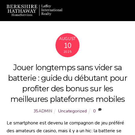
Skip
Men
to
content
AUGUST
10
2025
Jouer longtemps sans vider sa
batterie : guide du débutant pour
profiter des bonus sur les
meilleures plateformes mobiles
Uncategorized
0
35ADMIN
Le smartphone est devenu le compagnon de jeu préféré
des amateurs de casino, mais il y a un hic : la batterie se