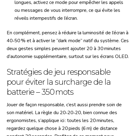
longues, activez ce mode pour empêcher les appels
ou messages de vous interrompre, ce qui évite les
réveils intempestifs de l’écran.
En complément, pensez à réduire la luminosité de l’écran à
40‑50 % et à activer le “dark mode” natif du système. Ces
deux gestes simples peuvent ajouter 20 à 30 minutes
d’autonomie supplémentaire, surtout sur les écrans OLED.
Stratégies de jeu responsable
pour éviter la surcharge de la
batterie – 350 mots
Jouer de façon responsable, c’est aussi prendre soin de
son matériel. La règle du 20‑20‑20, bien connue des
ergonomistes, s’applique ici : toutes les 20 minutes,
regardez quelque chose à 20 pieds (6 m) de distance