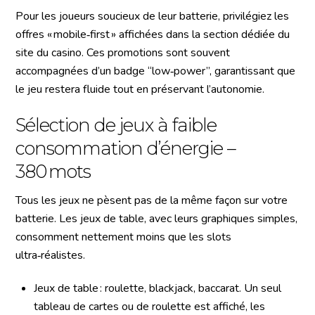
Pour les joueurs soucieux de leur batterie, privilégiez les
offres « mobile‑first » affichées dans la section dédiée du
site du casino. Ces promotions sont souvent
accompagnées d’un badge “low‑power”, garantissant que
le jeu restera fluide tout en préservant l’autonomie.
Sélection de jeux à faible
consommation d’énergie –
380 mots
Tous les jeux ne pèsent pas de la même façon sur votre
batterie. Les jeux de table, avec leurs graphiques simples,
consomment nettement moins que les slots
ultra‑réalistes.
Jeux de table : roulette, blackjack, baccarat. Un seul
tableau de cartes ou de roulette est affiché, les