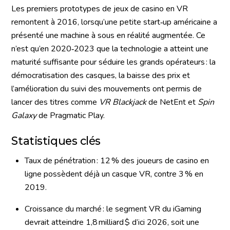
Les premiers prototypes de jeux de casino en VR
remontent à 2016, lorsqu’une petite start‑up américaine a
présenté une machine à sous en réalité augmentée. Ce
n’est qu’en 2020‑2023 que la technologie a atteint une
maturité suffisante pour séduire les grands opérateurs : la
démocratisation des casques, la baisse des prix et
l’amélioration du suivi des mouvements ont permis de
lancer des titres comme
VR Blackjack
de NetEnt et
Spin
Galaxy
de Pragmatic Play.
Statistiques clés
Taux de pénétration : 12 % des joueurs de casino en
ligne possèdent déjà un casque VR, contre 3 % en
2019.
Croissance du marché : le segment VR du iGaming
devrait atteindre 1,8 milliard $ d’ici 2026, soit une