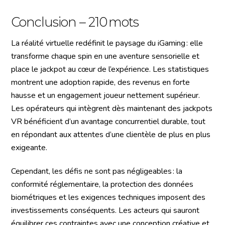
Conclusion – 210 mots
La réalité virtuelle redéfinit le paysage du iGaming : elle
transforme chaque spin en une aventure sensorielle et
place le jackpot au cœur de l’expérience. Les statistiques
montrent une adoption rapide, des revenus en forte
hausse et un engagement joueur nettement supérieur.
Les opérateurs qui intègrent dès maintenant des jackpots
VR bénéficient d’un avantage concurrentiel durable, tout
en répondant aux attentes d’une clientèle de plus en plus
exigeante.
Cependant, les défis ne sont pas négligeables : la
conformité réglementaire, la protection des données
biométriques et les exigences techniques imposent des
investissements conséquents. Les acteurs qui sauront
équilibrer ces contraintes avec une conception créative et