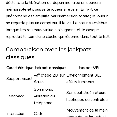
déclenche la libération de dopamine, crée un souvenir
mémorable et pousse le joueur à revenir. En VR, ce
phénomène est amplifié par l’immersion totale ; le joueur
ne regarde plus un compteur, il le vit. Le cœur s’accélère
lorsque les rouleaux virtuels s’alignent, et le casque
reproduit le son d’une cloche qui résonne dans tout le hall.
Comparaison avec les jackpots
classiques
Caractéristique
Jackpot classique
Jackpot VR
Affichage 2D sur
Environnement 3D,
Support visuel
écran
effets lumineux
Son mono,
Son spatialisé, retours
Feedback
vibration du
haptiques du contrôleur
téléphone
Mouvement de la main,
Interaction
Click