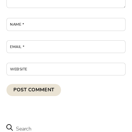
NAME
*
EMAIL
*
WEBSITE