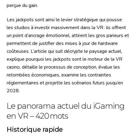
perçue du gain.
Les jackpots sont ainsi le levier stratégique qui pousse
les studios à investir massivement dans la VR : ils offrent
un point d’ancrage émotionnel, attirent les gros parieurs et
permettent de justifier des mises à jour de hardware
coûteuses. L’article qui suit décrypte le paysage actuel,
explique pourquoi les jackpots sont le moteur de la VR
casino, détaille le processus de conception, évalue les
retombées économiques, examine les contraintes
réglementaires et projette les scénarios futurs jusqu’en
2028.
Le panorama actuel du iGaming
en VR – 420 mots
Historique rapide