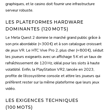
graphiques, et le casino doit fournir une infrastructure
serveur robuste.
LES PLATEFORMES HARDWARE
DOMINANTES (120 MOTS)
Le Meta Quest 2 domine le marché grand public grâce à
son prix abordable (≈ 300 €) et à son catalogue croissant
de jeux VR. Le HTC Vive Pro 2, plus cher (≈ 800 €), séduit
les joueurs exigeants avec un affichage 5 K et un taux de
rafraîchissement de 120 Hz, idéal pour les slots à haute
volatilité. Enfin, la PlayStation VR2, lancée en 2023,
profite de l’écosystème console et attire les joueurs qui
préfèrent rester sur la même plateforme que leurs jeux
vidéo.
LES EXIGENCES TECHNIQUES
(100 MOTS)