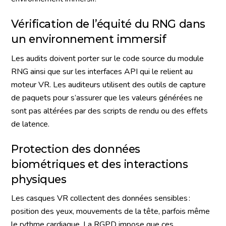
Vérification de l’équité du RNG dans
un environnement immersif
Les audits doivent porter sur le code source du module
RNG ainsi que sur les interfaces API qui le relient au
moteur VR. Les auditeurs utilisent des outils de capture
de paquets pour s’assurer que les valeurs générées ne
sont pas altérées par des scripts de rendu ou des effets
de latence.
Protection des données
biométriques et des interactions
physiques
Les casques VR collectent des données sensibles :
position des yeux, mouvements de la tête, parfois même
le rythme cardiaque. La RGPD impose que ces