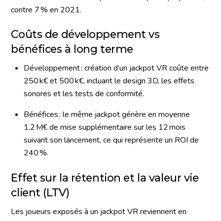
contre 7 % en 2021.
Coûts de développement vs
bénéfices à long terme
Développement : création d’un jackpot VR coûte entre
250 k€ et 500 k€, incluant le design 3D, les effets
sonores et les tests de conformité.
Bénéfices : le même jackpot génère en moyenne
1,2 M€ de mise supplémentaire sur les 12 mois
suivant son lancement, ce qui représente un ROI de
240 %.
Effet sur la rétention et la valeur vie
client (LTV)
Les joueurs exposés à un jackpot VR reviennent en