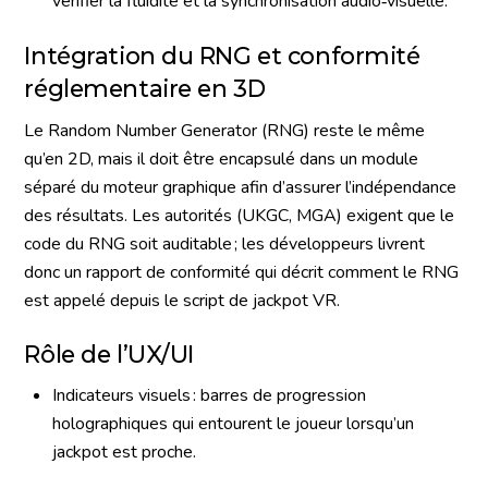
vérifier la fluidité et la synchronisation audio‑visuelle.
Intégration du RNG et conformité
réglementaire en 3D
Le Random Number Generator (RNG) reste le même
qu’en 2D, mais il doit être encapsulé dans un module
séparé du moteur graphique afin d’assurer l’indépendance
des résultats. Les autorités (UKGC, MGA) exigent que le
code du RNG soit auditable ; les développeurs livrent
donc un rapport de conformité qui décrit comment le RNG
est appelé depuis le script de jackpot VR.
Rôle de l’UX/UI
Indicateurs visuels : barres de progression
holographiques qui entourent le joueur lorsqu’un
jackpot est proche.