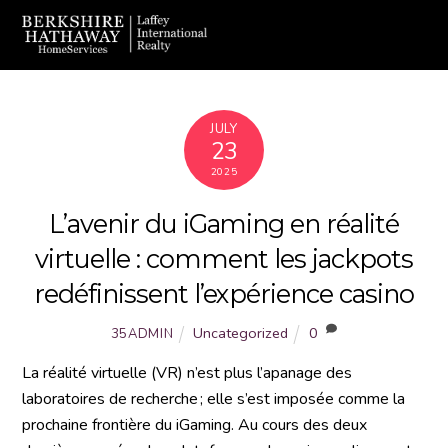
Skip
Men
to
content
JULY
23
2025
L’avenir du iGaming en réalité
virtuelle : comment les jackpots
redéfinissent l’expérience casino
Uncategorized
0
35ADMIN
La réalité virtuelle (VR) n’est plus l’apanage des
laboratoires de recherche ; elle s’est imposée comme la
prochaine frontière du iGaming. Au cours des deux