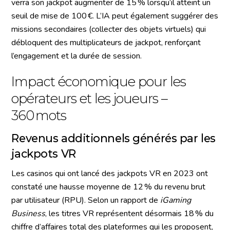
verra son jackpot augmenter de 15 % lorsqu’il atteint un
seuil de mise de 100 €. L’IA peut également suggérer des
missions secondaires (collecter des objets virtuels) qui
débloquent des multiplicateurs de jackpot, renforçant
l’engagement et la durée de session.
Impact économique pour les
opérateurs et les joueurs –
360 mots
Revenus additionnels générés par les
jackpots VR
Les casinos qui ont lancé des jackpots VR en 2023 ont
constaté une hausse moyenne de 12 % du revenu brut
par utilisateur (RPU). Selon un rapport de
iGaming
Business
, les titres VR représentent désormais 18 % du
chiffre d’affaires total des plateformes qui les proposent,