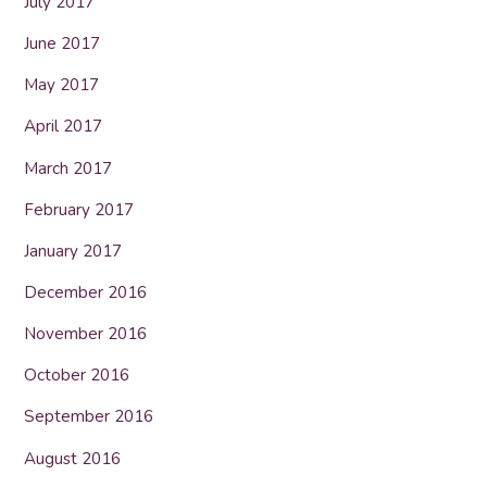
July 2017
June 2017
May 2017
April 2017
March 2017
February 2017
January 2017
December 2016
November 2016
October 2016
September 2016
August 2016