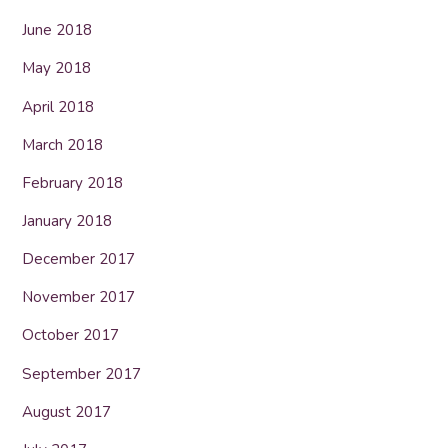
June 2018
May 2018
April 2018
March 2018
February 2018
January 2018
December 2017
November 2017
October 2017
September 2017
August 2017