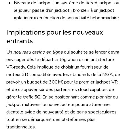
Niveaux de jackpot : un système de tiered jackpot où
le joueur passe d’un jackpot « bronze » à un jackpot
« platinum » en fonction de son activité hebdomadaire.
Implications pour les nouveaux
entrants
Un
nouveau casino en ligne
qui souhaite se lancer devra
envisager dès le départ l’intégration d’une architecture
VR‑ready. Cela implique de choisir un fournisseur de
moteur 3D compatible avec les standards de la MGA, de
prévoir un budget de 300 k€ pour le premier jackpot VR
et de s’appuyer sur des partenaires cloud capables de
gérer le trafic 5G. En se positionnant comme pionnier du
jackpot multivers, le nouvel acteur pourra attirer une
clientèle avide de nouveauté et de gains spectaculaires,
tout en se démarquant des plateformes plus
traditionnelles.