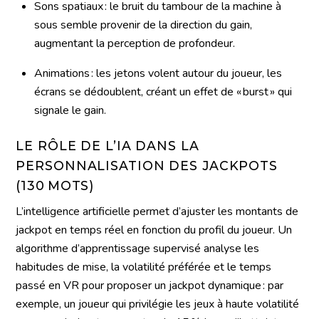
Sons spatiaux : le bruit du tambour de la machine à
sous semble provenir de la direction du gain,
augmentant la perception de profondeur.
Animations : les jetons volent autour du joueur, les
écrans se dédoublent, créant un effet de « burst » qui
signale le gain.
LE RÔLE DE L’IA DANS LA
PERSONNALISATION DES JACKPOTS
(130 MOTS)
L’intelligence artificielle permet d’ajuster les montants de
jackpot en temps réel en fonction du profil du joueur. Un
algorithme d’apprentissage supervisé analyse les
habitudes de mise, la volatilité préférée et le temps
passé en VR pour proposer un jackpot dynamique : par
exemple, un joueur qui privilégie les jeux à haute volatilité