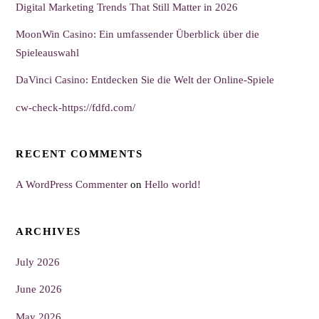
Digital Marketing Trends That Still Matter in 2026
MoonWin Casino: Ein umfassender Überblick über die
Spieleauswahl
DaVinci Casino: Entdecken Sie die Welt der Online-Spiele
cw-check-https://fdfd.com/
RECENT COMMENTS
A WordPress Commenter
on
Hello world!
ARCHIVES
July 2026
June 2026
May 2026