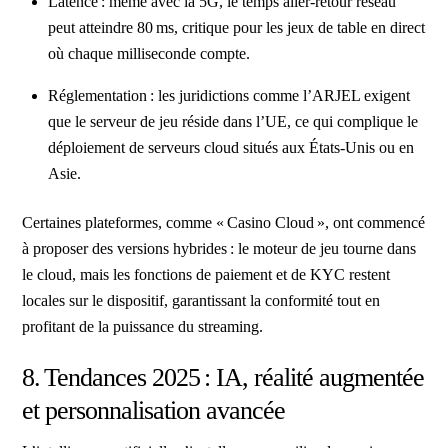
Latence : même avec la 5G, le temps aller‑retour réseau
peut atteindre 80 ms, critique pour les jeux de table en direct
où chaque milliseconde compte.
Réglementation : les juridictions comme l’ARJEL exigent
que le serveur de jeu réside dans l’UE, ce qui complique le
déploiement de serveurs cloud situés aux États‑Unis ou en
Asie.
Certaines plateformes, comme « Casino Cloud », ont commencé
à proposer des versions hybrides : le moteur de jeu tourne dans
le cloud, mais les fonctions de paiement et de KYC restent
locales sur le dispositif, garantissant la conformité tout en
profitant de la puissance du streaming.
8. Tendances 2025 : IA, réalité augmentée
et personnalisation avancée