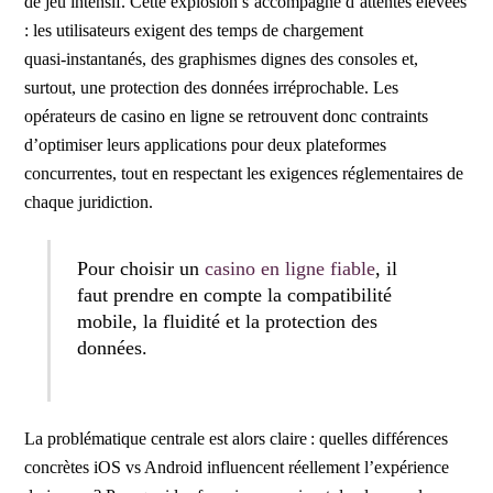
de jeu intensif. Cette explosion s’accompagne d’attentes élevées
: les utilisateurs exigent des temps de chargement
quasi‑instantanés, des graphismes dignes des consoles et,
surtout, une protection des données irréprochable. Les
opérateurs de casino en ligne se retrouvent donc contraints
d’optimiser leurs applications pour deux plateformes
concurrentes, tout en respectant les exigences réglementaires de
chaque juridiction.
Pour choisir un
casino en ligne fiable
, il
faut prendre en compte la compatibilité
mobile, la fluidité et la protection des
données.
La problématique centrale est alors claire : quelles différences
concrètes iOS vs Android influencent réellement l’expérience