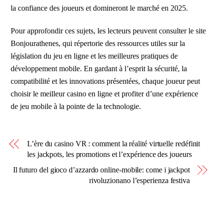
la confiance des joueurs et domineront le marché en 2025.
Pour approfondir ces sujets, les lecteurs peuvent consulter le site
Bonjourathenes, qui répertorie des ressources utiles sur la
législation du jeu en ligne et les meilleures pratiques de
développement mobile. En gardant à l’esprit la sécurité, la
compatibilité et les innovations présentées, chaque joueur peut
choisir le meilleur casino en ligne et profiter d’une expérience
de jeu mobile à la pointe de la technologie.
L’ère du casino VR : comment la réalité virtuelle redéfinit
les jackpots, les promotions et l’expérience des joueurs
Il futuro del gioco d’azzardo online‑mobile: come i jackpot
rivoluzionano l’esperienza festiva