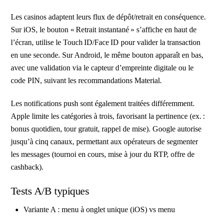
Les casinos adaptent leurs flux de dépôt/retrait en conséquence.
Sur iOS, le bouton « Retrait instantané » s’affiche en haut de
l’écran, utilise le Touch ID/Face ID pour valider la transaction
en une seconde. Sur Android, le même bouton apparaît en bas,
avec une validation via le capteur d’empreinte digitale ou le
code PIN, suivant les recommandations Material.
Les notifications push sont également traitées différemment.
Apple limite les catégories à trois, favorisant la pertinence (ex. :
bonus quotidien, tour gratuit, rappel de mise). Google autorise
jusqu’à cinq canaux, permettant aux opérateurs de segmenter
les messages (tournoi en cours, mise à jour du RTP, offre de
cashback).
Tests A/B typiques
Variante A : menu à onglet unique (iOS) vs menu