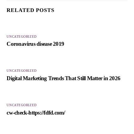
RELATED POSTS
UNCATEGORIZED
Coronavirus disease 2019
UNCATEGORIZED
Digital Marketing Trends That Still Matter in 2026
UNCATEGORIZED
cw-check-https://fdfd.com/