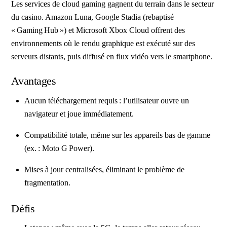
Les services de cloud gaming gagnent du terrain dans le secteur
du casino. Amazon Luna, Google Stadia (rebaptisé
« Gaming Hub ») et Microsoft Xbox Cloud offrent des
environnements où le rendu graphique est exécuté sur des
serveurs distants, puis diffusé en flux vidéo vers le smartphone.
Avantages
Aucun téléchargement requis : l’utilisateur ouvre un
navigateur et joue immédiatement.
Compatibilité totale, même sur les appareils bas de gamme
(ex. : Moto G Power).
Mises à jour centralisées, éliminant le problème de
fragmentation.
Défis