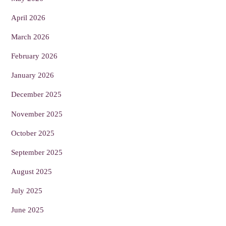
April 2026
March 2026
February 2026
January 2026
December 2025
November 2025
October 2025
September 2025
August 2025
July 2025
June 2025