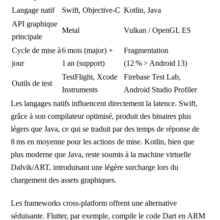
Langage natif
Swift, Objective‑C
Kotlin, Java
API graphique
Metal
Vulkan / OpenGL ES
principale
Cycle de mise à
6 mois (major) +
Fragmentation
jour
1 an (support)
(12 % > Android 13)
TestFlight, Xcode
Firebase Test Lab,
Outils de test
Instruments
Android Studio Profiler
Les langages natifs influencent directement la latence. Swift,
grâce à son compilateur optimisé, produit des binaires plus
légers que Java, ce qui se traduit par des temps de réponse de
8 ms en moyenne pour les actions de mise. Kotlin, bien que
plus moderne que Java, reste soumis à la machine virtuelle
Dalvik/ART, introduisant une légère surcharge lors du
chargement des assets graphiques.
Les frameworks cross‑platform offrent une alternative
séduisante. Flutter, par exemple, compile le code Dart en ARM