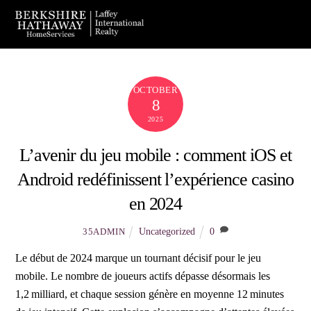
Skip
Men
to
content
OCTOBER
8
2025
L’avenir du jeu mobile : comment iOS et
Android redéfinissent l’expérience casino
en 2024
Uncategorized
0
35ADMIN
Le début de 2024 marque un tournant décisif pour le jeu
mobile. Le nombre de joueurs actifs dépasse désormais les
1,2 milliard, et chaque session génère en moyenne 12 minutes