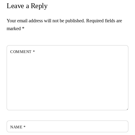
Leave a Reply
Your email address will not be published.
Required fields are
marked
*
COMMENT
*
NAME
*