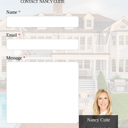
CONTACT NANCY CUITE
Name
*
Email
*
Message
*
Nancy Cuite