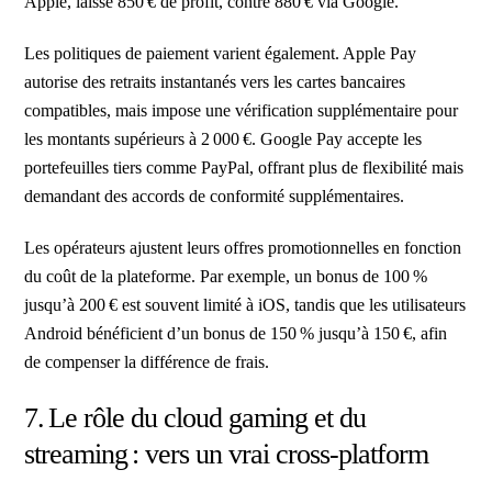
Apple, laisse 850 € de profit, contre 880 € via Google.
Les politiques de paiement varient également. Apple Pay
autorise des retraits instantanés vers les cartes bancaires
compatibles, mais impose une vérification supplémentaire pour
les montants supérieurs à 2 000 €. Google Pay accepte les
portefeuilles tiers comme PayPal, offrant plus de flexibilité mais
demandant des accords de conformité supplémentaires.
Les opérateurs ajustent leurs offres promotionnelles en fonction
du coût de la plateforme. Par exemple, un bonus de 100 %
jusqu’à 200 € est souvent limité à iOS, tandis que les utilisateurs
Android bénéficient d’un bonus de 150 % jusqu’à 150 €, afin
de compenser la différence de frais.
7. Le rôle du cloud gaming et du
streaming : vers un vrai cross‑platform