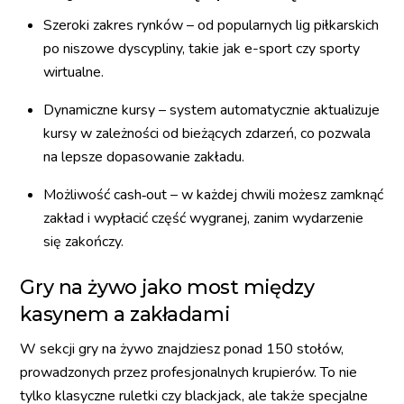
Szeroki zakres rynków – od popularnych lig piłkarskich
po niszowe dyscypliny, takie jak e-sport czy sporty
wirtualne.
Dynamiczne kursy – system automatycznie aktualizuje
kursy w zależności od bieżących zdarzeń, co pozwala
na lepsze dopasowanie zakładu.
Możliwość cash‑out – w każdej chwili możesz zamknąć
zakład i wypłacić część wygranej, zanim wydarzenie
się zakończy.
Gry na żywo jako most między
kasynem a zakładami
W sekcji gry na żywo znajdziesz ponad 150 stołów,
prowadzonych przez profesjonalnych krupierów. To nie
tylko klasyczne ruletki czy blackjack, ale także specjalne