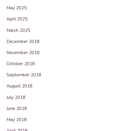
May 2025
April 2025
March 2025
December 2018
November 2018
October 2018
September 2018
August 2018
July 2018
June 2018
May 2018
April 2018