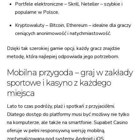
Portfele elektroniczne – Skrill, Neteller – szybkie i
popularne w Polsce.
Kryptowaluty – Bitcoin, Ethereum – idealne dla graczy
ceniących anonimowość i natychmiastowość.
Dzięki tak szerokiej gamie opcji, każdy gracz znajdzie
metodę, która najlepiej odpowiada jego potrzebom.
Mobilna przygoda – graj w zakłady
sportowe i kasyno z każdego
miejsca
Lato to czas podróży, plaż i spotkań z przyjaciółmi.
Dlatego dostęp do platformy musi być możliwy nie tylko
na komputerze, ale także na smartfonie. Supabet Casino
oferuje w pełni responsywną wersję mobilną,
zoptymalizowaną pod systemy Android i iOS.