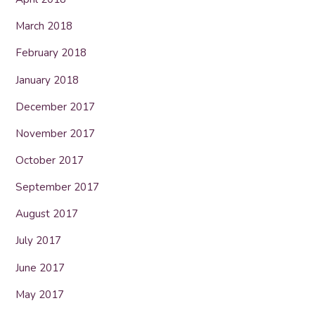
March 2018
February 2018
January 2018
December 2017
November 2017
October 2017
September 2017
August 2017
July 2017
June 2017
May 2017