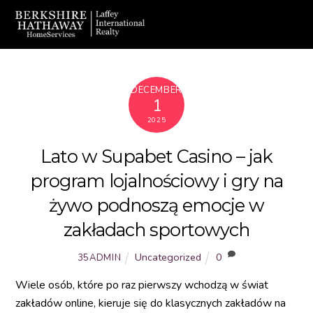
Skip
Men
to
content
DECEMBER
1
2025
Lato w Supabet Casino – jak
program lojalnościowy i gry na
żywo podnoszą emocje w
zakładach sportowych
Uncategorized
0
35ADMIN
Wiele osób, które po raz pierwszy wchodzą w świat
zakładów online, kieruje się do klasycznych zakładów na