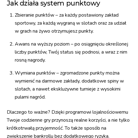
Jak działa system punktowy
Zbieranie punktów – za każdy postawiony zakład
sportowy, za każdą wygraną w slotach oraz za udział
w grach na żywo otrzymujesz punkty.
Awans na wyższy poziom – po osiągnięciu określonej
liczby punktów, Twój status się podnosi, a wraz z nim
rosną nagrody.
Wymiana punktów – zgromadzone punkty można
wymienić na darmowe zakłady, dodatkowe spiny w
slotach, a nawet ekskluzywne turnieje z wysokimi
pulami nagród.
Dlaczego to ważne? Dzięki programowi lojalnościowemu
Twoje codzienne gry przynoszą realne korzyści, a nie tylko
krótkotrwałą przyjemność. To także sposób na
zwiększenie bankrollu bez dodatkowego ryzyka.