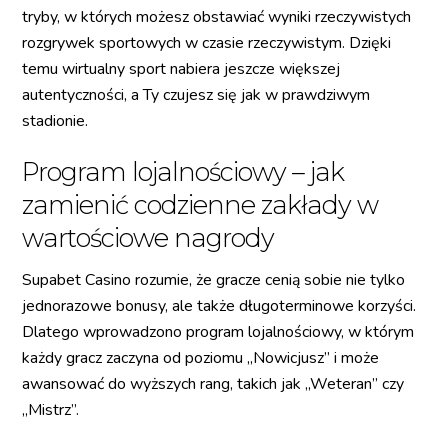
tryby, w których możesz obstawiać wyniki rzeczywistych
rozgrywek sportowych w czasie rzeczywistym. Dzięki
temu wirtualny sport nabiera jeszcze większej
autentyczności, a Ty czujesz się jak w prawdziwym
stadionie.
Program lojalnościowy – jak
zamienić codzienne zakłady w
wartościowe nagrody
Supabet Casino rozumie, że gracze cenią sobie nie tylko
jednorazowe bonusy, ale także długoterminowe korzyści.
Dlatego wprowadzono program lojalnościowy, w którym
każdy gracz zaczyna od poziomu „Nowicjusz” i może
awansować do wyższych rang, takich jak „Weteran” czy
„Mistrz”.