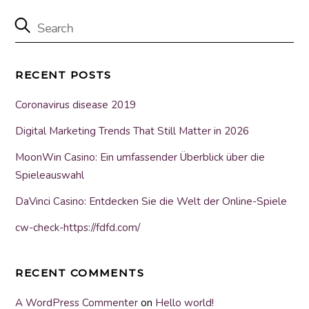
RECENT POSTS
Coronavirus disease 2019
Digital Marketing Trends That Still Matter in 2026
MoonWin Casino: Ein umfassender Überblick über die
Spieleauswahl
DaVinci Casino: Entdecken Sie die Welt der Online-Spiele
cw-check-https://fdfd.com/
RECENT COMMENTS
A WordPress Commenter
on
Hello world!