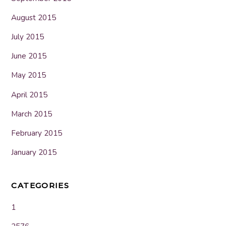
August 2015
July 2015
June 2015
May 2015
April 2015
March 2015
February 2015
January 2015
CATEGORIES
1