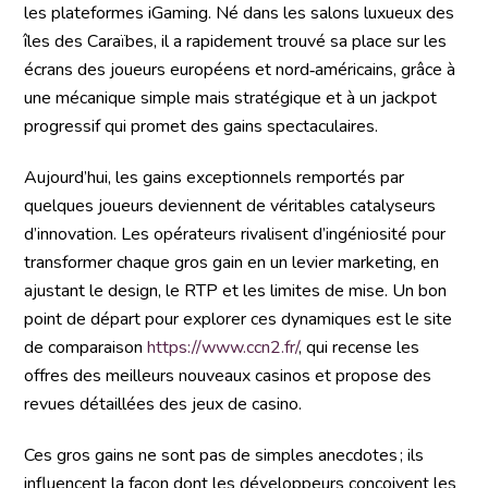
les plateformes iGaming. Né dans les salons luxueux des
îles des Caraïbes, il a rapidement trouvé sa place sur les
écrans des joueurs européens et nord‑américains, grâce à
une mécanique simple mais stratégique et à un jackpot
progressif qui promet des gains spectaculaires.
Aujourd’hui, les gains exceptionnels remportés par
quelques joueurs deviennent de véritables catalyseurs
d’innovation. Les opérateurs rivalisent d’ingéniosité pour
transformer chaque gros gain en un levier marketing, en
ajustant le design, le RTP et les limites de mise. Un bon
point de départ pour explorer ces dynamiques est le site
de comparaison
https://www.ccn2.fr/
, qui recense les
offres des meilleurs nouveaux casinos et propose des
revues détaillées des jeux de casino.
Ces gros gains ne sont pas de simples anecdotes ; ils
influencent la façon dont les développeurs conçoivent les