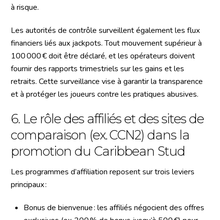
à risque.
Les autorités de contrôle surveillent également les flux
financiers liés aux jackpots. Tout mouvement supérieur à
100 000 € doit être déclaré, et les opérateurs doivent
fournir des rapports trimestriels sur les gains et les
retraits. Cette surveillance vise à garantir la transparence
et à protéger les joueurs contre les pratiques abusives.
6. Le rôle des affiliés et des sites de
comparaison (ex. CCN2) dans la
promotion du Caribbean Stud
Les programmes d’affiliation reposent sur trois leviers
principaux :
Bonus de bienvenue : les affiliés négocient des offres