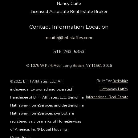
Nancy Cuite
Licensed Associate Real Estate Broker
Contact Information Location
ncuite@bhhslaffey.com
516-263-5353
©
1075 W Park Ave, Long Beach, NY 11561
2026
Built For
Berkshire
©2021 BHH Affiliates, LLC. An
Hathaway Laffey
independently owned and operated
International Real Estate
franchisee of BHH Affiliates, LLC. Berkshire
Hathaway HomeServices and the Berkshire
Hathaway HomeServices symbol are
registered service marks of HomeServices
of America, Inc.® Equal Housing
Opportunity.