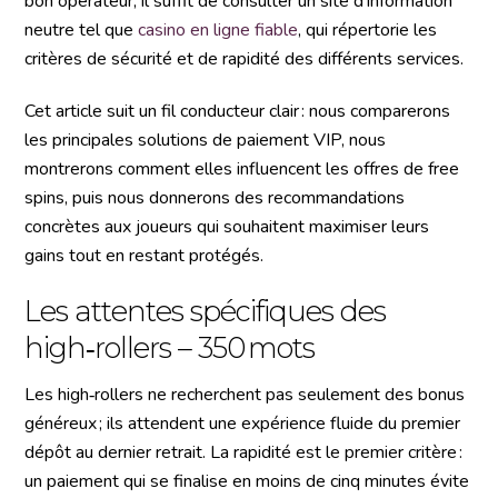
bon opérateur, il suffit de consulter un site d’information
neutre tel que
casino en ligne fiable
, qui répertorie les
critères de sécurité et de rapidité des différents services.
Cet article suit un fil conducteur clair : nous comparerons
les principales solutions de paiement VIP, nous
montrerons comment elles influencent les offres de free
spins, puis nous donnerons des recommandations
concrètes aux joueurs qui souhaitent maximiser leurs
gains tout en restant protégés.
Les attentes spécifiques des
high‑rollers – 350 mots
Les high‑rollers ne recherchent pas seulement des bonus
généreux ; ils attendent une expérience fluide du premier
dépôt au dernier retrait. La rapidité est le premier critère :
un paiement qui se finalise en moins de cinq minutes évite