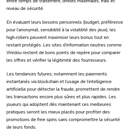
entre temps de traitement, limites maximales, frais et
niveau de sécurité.
En évaluant leurs besoins personnels (budget, préférence
pour l’anonymat, sensibilité à la volatilité des jeux), les
high‑rollers peuvent maximiser leurs bonus tout en
restant protégés. Les sites d’information neutres comme
Wedou restent de bons points de repère pour comparer
les offres et vérifier la légitimité des fournisseurs.
Les tendances futures, notamment les paiements
instantanés via blockchain et l’usage de l’intelligence
artificielle pour détecter la fraude, promettent de rendre
les transactions encore plus sûres et plus rapides. Les
joueurs qui adoptent dès maintenant ces meilleures
pratiques seront les mieux placés pour profiter des
promotions de free spins sans compromettre la sécurité
de leurs fonds.