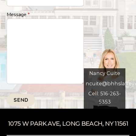
Message
*
Nancy Cuite
ncuite@bhhslaffey
Cell: 516-263-
SEND
5353
1075 W PARK AVE, LONG BEACH, NY 11561