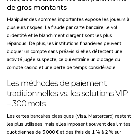
de gros montants
Manipuler des sommes importantes expose les joueurs à
plusieurs risques. La fraude par carte bancaire, le vol
d’identité et le blanchiment d’argent sont les plus
répandus. De plus, les institutions financières peuvent
bloquer un compte sans préavis si elles détectent une
activité jugée suspecte, ce qui entraîne un blocage du
compte casino et une perte de temps considérable.
Les méthodes de paiement
traditionnelles vs. les solutions VIP
– 300 mots
Les cartes bancaires classiques (Visa, Mastercard) restent
les plus utilisées, mais elles imposent souvent des limites
quotidiennes de 5 000 € et des frais de 1 % à 2 % sur