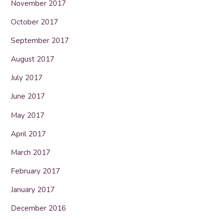
November 2017
October 2017
September 2017
August 2017
July 2017
June 2017
May 2017
April 2017
March 2017
February 2017
January 2017
December 2016