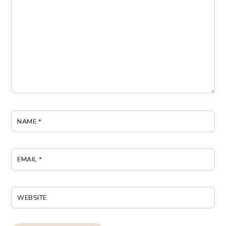
NAME
*
EMAIL
*
WEBSITE