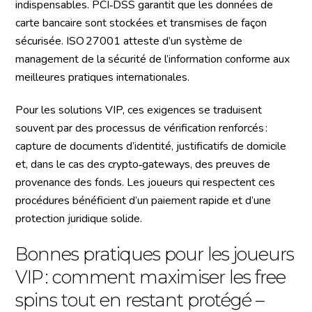
indispensables. PCI‑DSS garantit que les données de
carte bancaire sont stockées et transmises de façon
sécurisée. ISO 27001 atteste d’un système de
management de la sécurité de l’information conforme aux
meilleures pratiques internationales.
Pour les solutions VIP, ces exigences se traduisent
souvent par des processus de vérification renforcés :
capture de documents d’identité, justificatifs de domicile
et, dans le cas des crypto‑gateways, des preuves de
provenance des fonds. Les joueurs qui respectent ces
procédures bénéficient d’un paiement rapide et d’une
protection juridique solide.
Bonnes pratiques pour les joueurs
VIP : comment maximiser les free
spins tout en restant protégé –