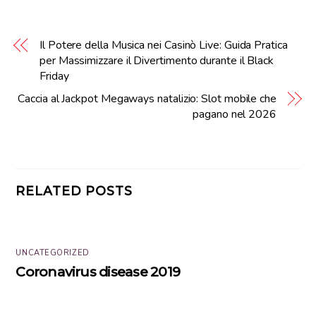
Il Potere della Musica nei Casinò Live: Guida Pratica
per Massimizzare il Divertimento durante il Black
Friday
Caccia al Jackpot Megaways natalizio: Slot mobile che
pagano nel 2026
RELATED POSTS
UNCATEGORIZED
Coronavirus disease 2019