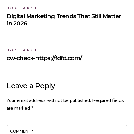
UNCATEGORIZED
Digital Marketing Trends That Still Matter
in 2026
UNCATEGORIZED
cw-check-https://fdfd.com/
Leave a Reply
Your email address will not be published.
Required fields
are marked
*
COMMENT
*